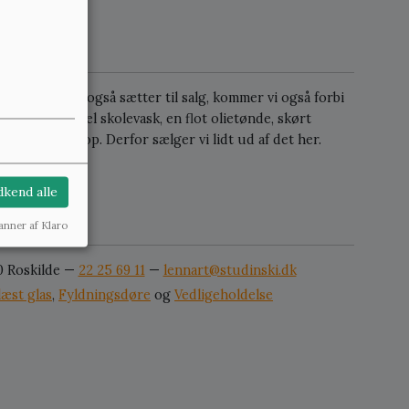
iteter, som vi også sætter til salg, kommer vi også forbi
. Men en gammel skolevask, en flot olietønde, skørt
at hobe sig op. Derfor sælger vi lidt ud af det her.
solgte
kend alle
anner af Klaro
0 Roskilde —
22 25 69 11
—
lennart@studinski.dk
læst glas
,
Fyldningsdøre
og
Vedligeholdelse