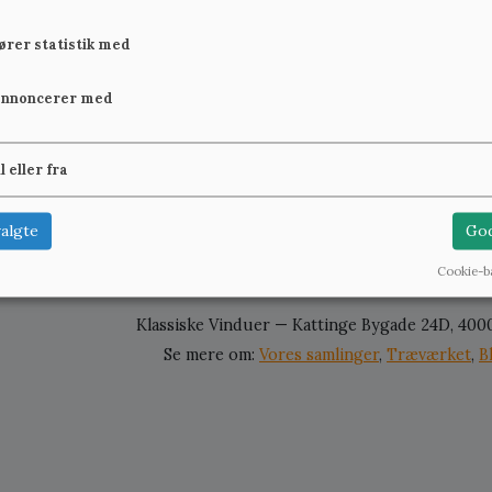
fører statistik med
annoncerer med
Ligesom vi en gang imellem falder over kunst eller antikv
andre effekter. Det er ikke en niche, vi egentlig gør os i
laboratorieudstyr og andre fantastiske sager har det med 
il eller fra
Vis ud
algte
God
Cookie-b
Klassiske Vinduer — Kattinge Bygade 24D, 400
Se mere om:
Vores samlinger
,
Træværket
,
B