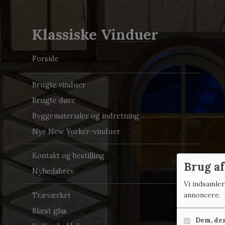
Klassiske Vinduer
Forside
Brugte vinduer
Brugte døre
Byggematerialer og indretning
Nye New Yorker-vinduer
Kontakt og bestilling
Brug af
Nyhedsbrev
Vi indsamle
annoncere.
Træværket
Blæst glas
Dem, der 