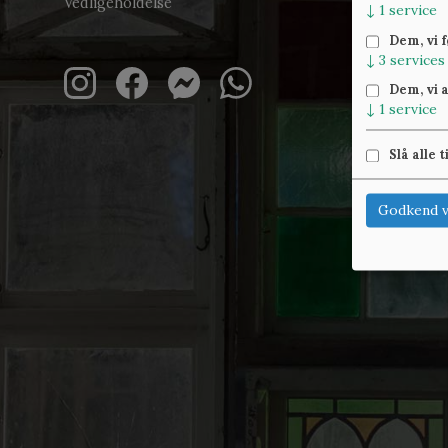
Vedligeholdelse
↓
1
service
Dem, vi 
↓
3
services
Dem, vi 
↓
1
service
Slå alle t
Godkend v