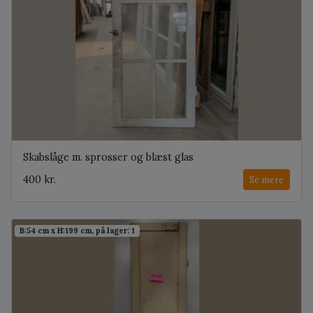
Skabslåge m. sprosser og blæst glas
400 kr.
Se mere
B:54 cm x H:199 cm, på lager: 1