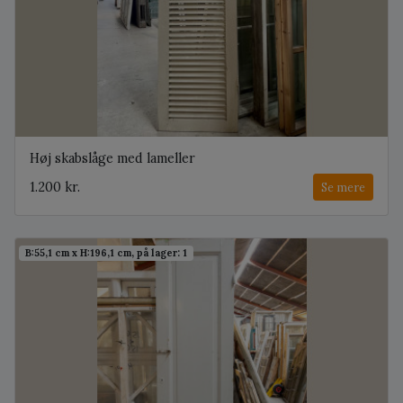
Høj skabslåge med lameller
1.200 kr.
Se mere
B:55,1 cm x H:196,1 cm, på lager: 1