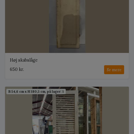
Høj skabslåge
650 kr.
Se mere
B:54,6 cm x H:180,5 cm, på lager: 1