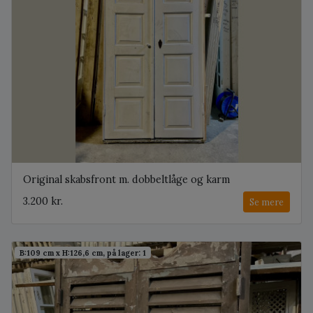
Original skabsfront m. dobbeltlåge og karm
3.200 kr.
Se mere
B:109 cm x H:126,6 cm, på lager: 1