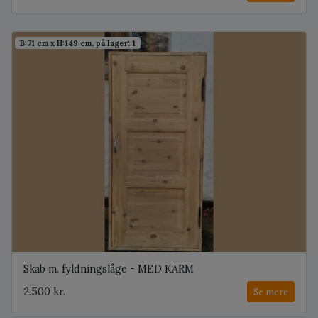
B:71 cm x H:149 cm, på lager: 1
Skab m. fyldningslåge - MED KARM
2.500 kr.
Se mere