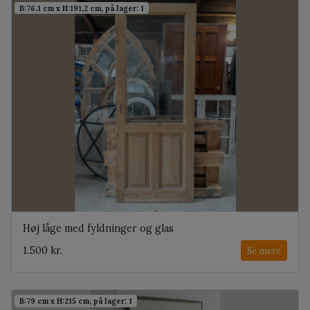
B:76,1 cm x H:191,2 cm, på lager: 1
Høj låge med fyldninger og glas
1.500 kr.
Se mere
B:79 cm x H:215 cm, på lager: 1