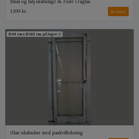
Smal og høj skabslåge m. rude i råglas
1.100 kr.
Se mere
B:69 cm x H:183 cm, på lager: 2
Glas-skabsdør med paskvillukning