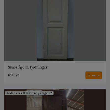
Skabslåge m. fyldninger
650 kr.
Se mere
B:50,6 cm x H:147,1 cm, på lager: 2