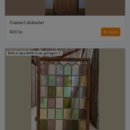
Gammel skabsdør
800 kr.
Se mere
B:62,2 cm x H:89,4 cm, på lager: 2