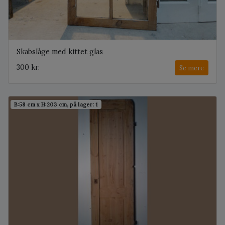
Skabslåge med kittet glas
300 kr.
Se mere
B:58 cm x H:203 cm, på lager: 1