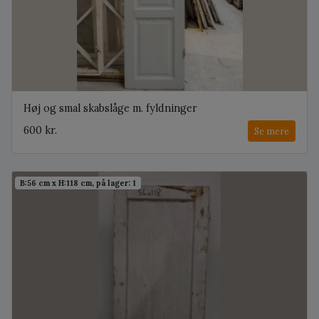
Høj og smal skabslåge m. fyldninger
600 kr.
Se mere
B:56 cm x H:118 cm, på lager: 1