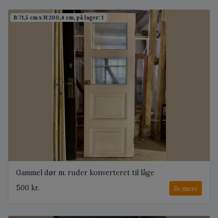
B:71,5 cm x H:200,4 cm, på lager: 1
Gammel dør m. ruder konverteret til låge
500 kr.
Se mere