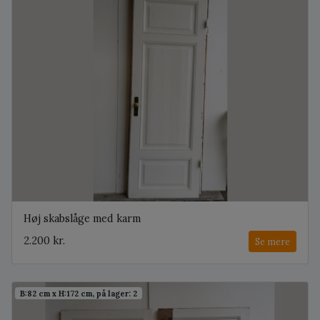
Høj skabslåge med karm
2.200 kr.
Se mere
B:82 cm x H:172 cm, på lager: 2