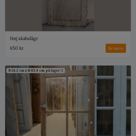
Høj skabslåge
650 kr.
Se mere
B:56,5 cm x H:83,9 cm, på lager: 1