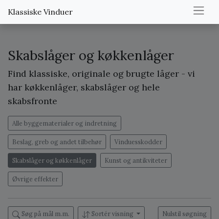
Klassiske Vinduer
Skabslåger og køkkenlåger
Find klassiske, originale og brugte låger - vi
har køkkenlåger, skabslåger og hele
skabsfronte
Alle byggematerialer og indretning
Beslag, greb og andet tilbehør
Vinduesskodder
Skabslåger og køkkenlåger
Kunst og antikviteter
Øvrige effekter
Søg på mål m.m.
Sortér visning
Nulstil søgning