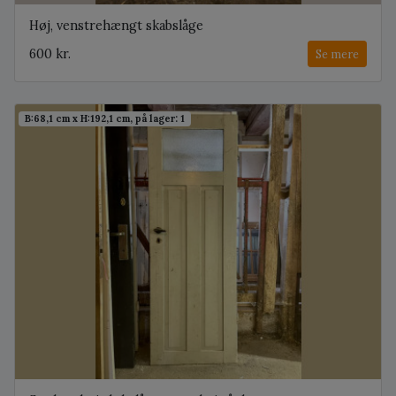
Høj, venstrehængt skabslåge
600 kr.
Se mere
B:68,1 cm x H:192,1 cm, på lager: 1