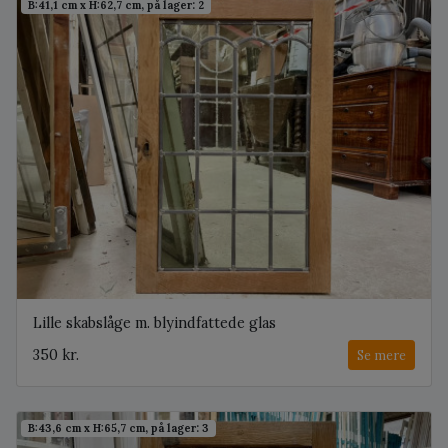
B:41,1 cm x H:62,7 cm, på lager: 2
Lille skabslåge m. blyindfattede glas
350 kr.
Se mere
B:43,6 cm x H:65,7 cm, på lager: 3