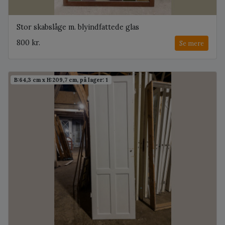
Stor skabslåge m. blyindfattede glas
800 kr.
Se mere
B:64,3 cm x H:209,7 cm, på lager: 1