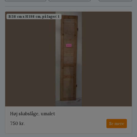
B:38 cm x H:198 cm, på lager: 1
Høj skabslåge, umalet
750 kr.
Se mere