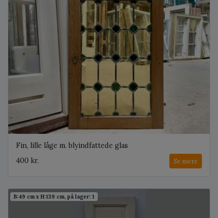
Fin, lille låge m. blyindfattede glas
400 kr.
Se mere
B:49 cm x H:139 cm, på lager: 1