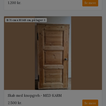
1.200 kr.
Se mere
B:71 cm x H:148 cm, på lager: 1
Skab med knopgreb.- MED KARM
2.500 kr.
Se mere