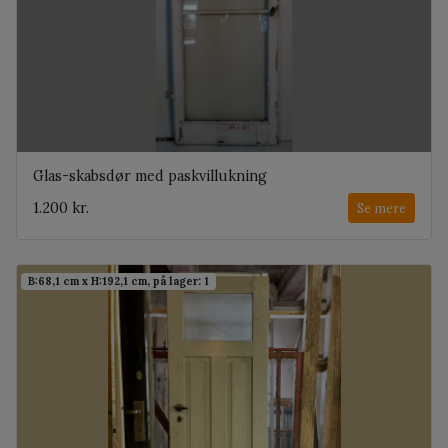
Glas-skabsdør med paskvillukning
1.200 kr.
Se mere
B:68,1 cm x H:192,1 cm, på lager: 1