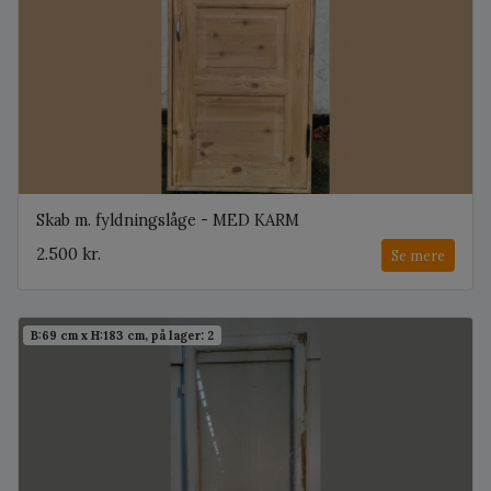
Skab m. fyldningslåge - MED KARM
2.500 kr.
Se mere
B:69 cm x H:183 cm, på lager: 2