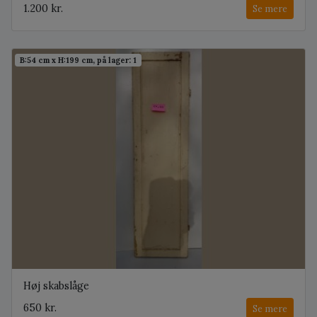
1.200 kr.
Se mere
B:54 cm x H:199 cm, på lager: 1
Høj skabslåge
650 kr.
Se mere