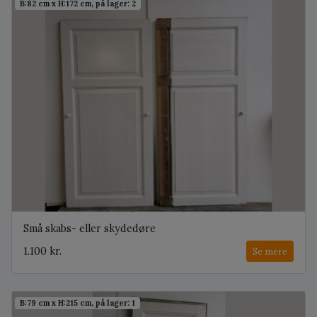
B:82 cm x H:172 cm, på lager: 2
Små skabs- eller skydedøre
1.100 kr.
Se mere
B:79 cm x H:215 cm, på lager: 1