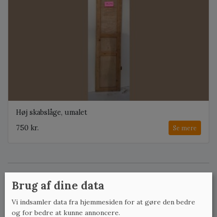
Høj skabslåge, umalet
750 kr.
Se mere
Her findes vores udvalg af gamle, originale låger. Lågerne
Brug af dine data
stammer fortrinsvis fra ældre køkkener, der med tiden er
blevet renoveret. Vi har sjældent særlig mange ens låger;
Vi indsamler data fra hjemmesiden for at gøre den bedre
gamle køkkener var noget mindre, end man ser i dag.
og for bedre at kunne annoncere.