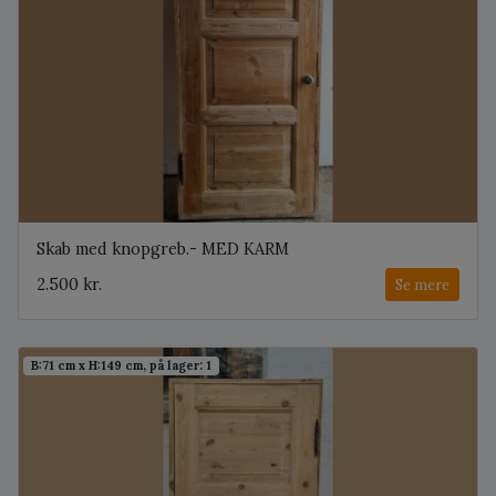
Skab med knopgreb.- MED KARM
2.500 kr.
Se mere
B:71 cm x H:149 cm, på lager: 1