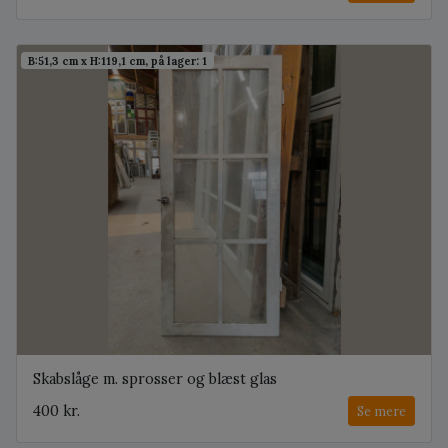
B:51,3 cm x H:119,1 cm, på lager: 1
Skabslåge m. sprosser og blæst glas
400 kr.
Se mere