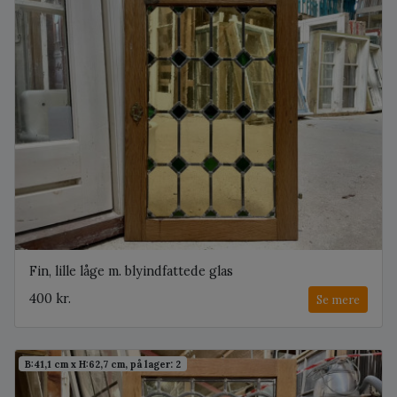
Fin, lille låge m. blyindfattede glas
400 kr.
Se mere
B:41,1 cm x H:62,7 cm, på lager: 2