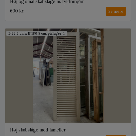
Høj og smal skabslåge m. fyldninger
600 kr.
Se mere
B:54,6 cm x H:180,5 cm, på lager: 1
Høj skabslåge med lameller