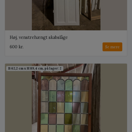
Høj, venstrehængt skabslåge
600 kr.
Se mere
B:62,2 cm x H:89,4 cm, på lager: 2