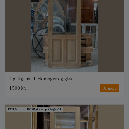
Høj låge med fyldninger og glas
1.500 kr.
Se mere
B:71,5 cm x H:200,4 cm, på lager: 1