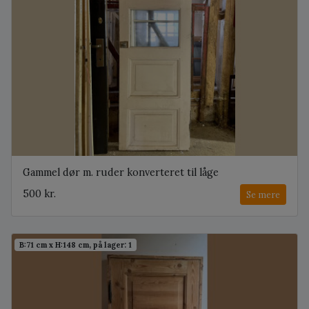
Gammel dør m. ruder konverteret til låge
500 kr.
Se mere
B:71 cm x H:148 cm, på lager: 1