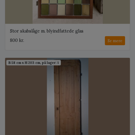
Stor skabslåge m. blyindfattede glas
800 kr.
Se mere
B:58 cm x H:203 cm, på lager: 1