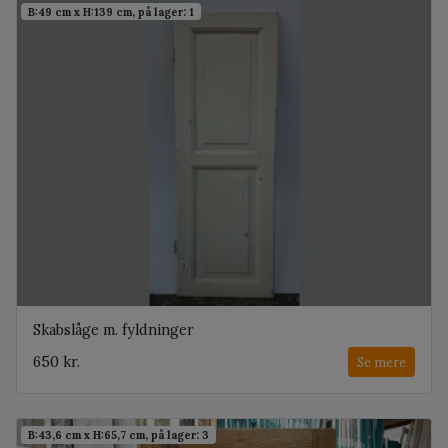
B:49 cm x H:139 cm, på lager: 1
Skabslåge m. fyldninger
650 kr.
Se mere
B:43,6 cm x H:65,7 cm, på lager: 3