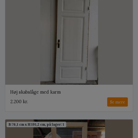
Høj skabslåge med karm
2.200 kr.
Se mere
B:76,1 cm x H:191,2 cm, på lager: 1