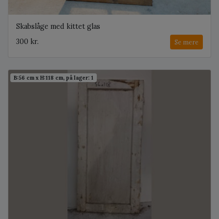
Skabslåge med kittet glas
300 kr.
Se mere
B:56 cm x H:118 cm, på lager: 1