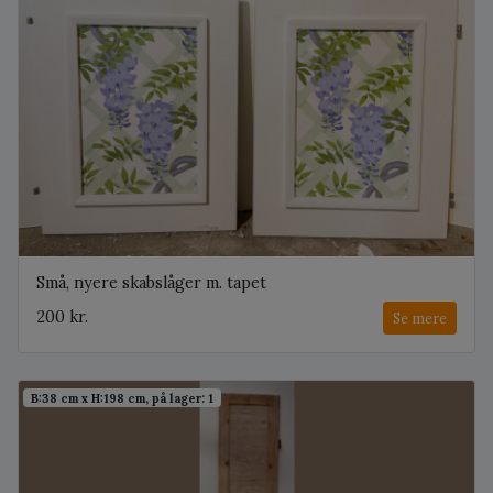
Små, nyere skabslåger m. tapet
200 kr.
Se mere
B:38 cm x H:198 cm, på lager: 1