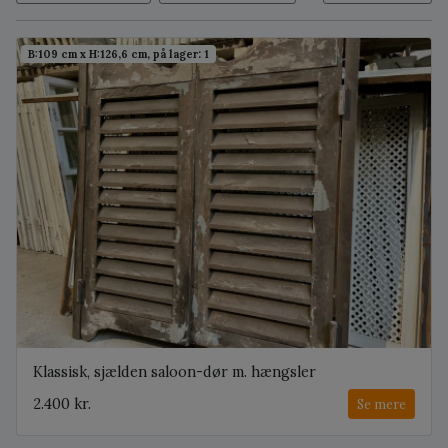
B:109 cm x H:126,6 cm, på lager: 1
Klassisk, sjælden saloon-dør m. hængsler
2.400 kr.
Se mere