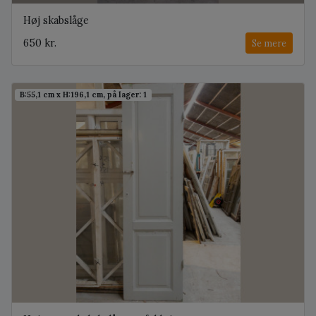
Høj skabslåge
650 kr.
Se mere
B:55,1 cm x H:196,1 cm, på lager: 1