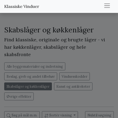
Klassiske Vinduer
Skabslåger og køkkenlåger
Find klassiske, originale og brugte låger - vi
har køkkenlåger, skabslåger og hele
skabsfronte
Alle byggematerialer og indretning
Beslag, greb og andet tilbehør
Vinduesskodder
Skabslåger og køkkenlåger
Kunst og antikviteter
Øvrige effekter
Søg på mål m.m.
Sortér visning
Nulstil søgning