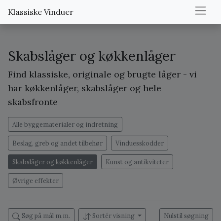
Klassiske Vinduer
Skabslåger og køkkenlåger
Find klassiske, originale og brugte låger - vi
har køkkenlåger, skabslåger og hele
skabsfronte
Alle byggematerialer og indretning
Beslag, greb og andet tilbehør
Vinduesskodder
Skabslåger og køkkenlåger
Kunst og antikviteter
Øvrige effekter
Søg på mål m.m.
Sortér visning
Nulstil søgning