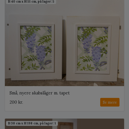
B:40 cm x H:51 cm, på lager: 5
Små, nyere skabslåger m. tapet
200 kr.
Se mere
B:38 cm x H:198 cm, på lager: 1