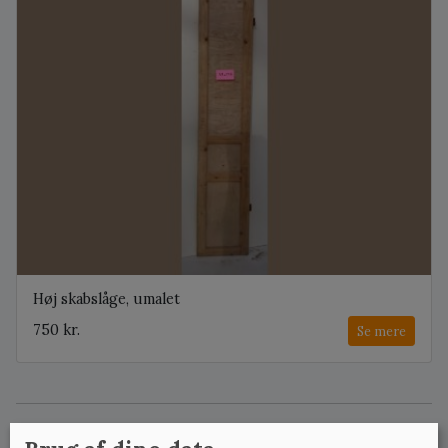
Høj skabslåge, umalet
750 kr.
Se mere
Her findes vores udvalg af gamle, originale låger. Lågerne