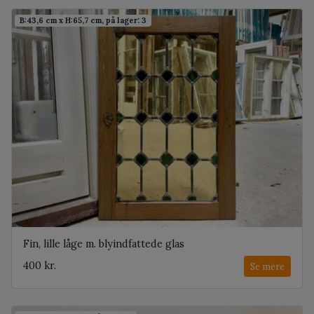
B:43,6 cm x H:65,7 cm, på lager: 3
Fin, lille låge m. blyindfattede glas
400 kr.
Se mere