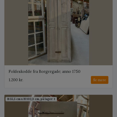
Foldeskodde fra Borgergade; anno 1750
1.200 kr.
Se mere
B:55,5 cm x H:102,3 cm, på lager: 1