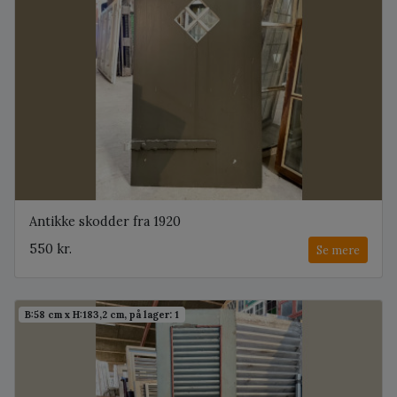
Antikke skodder fra 1920
550 kr.
Se mere
B:58 cm x H:183,2 cm, på lager: 1