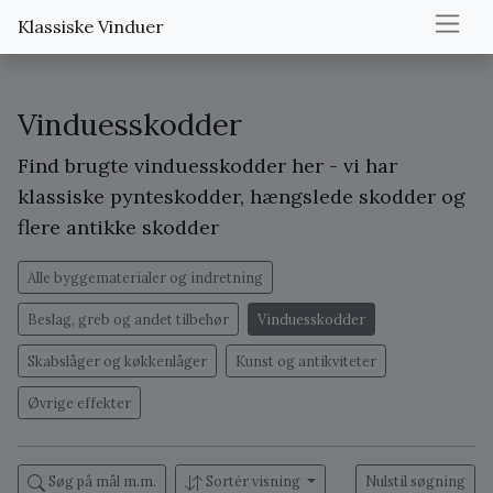
Klassiske Vinduer
Vinduesskodder
Find brugte vinduesskodder her - vi har
klassiske pynteskodder, hængslede skodder og
flere antikke skodder
Alle byggematerialer og indretning
Beslag, greb og andet tilbehør
Vinduesskodder
Skabslåger og køkkenlåger
Kunst og antikviteter
Øvrige effekter
Søg på mål m.m.
Sortér visning
Nulstil søgning