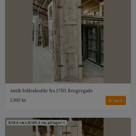
Antik foldeskodde fra 1750; Borgergade
1.300 kr.
Se mere
B:58,6 cm x H:183,4 cm, på lager: 1