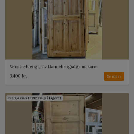
Venstrehængt, lav Dannebrogsdør m. karm
3.400 kr.
Se mere
B:90,4 cm x H:192 cm, på lager: 1