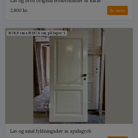
Lav og bred original bondehusdør m. karm
2.800 kr.
Se mere
B:78,9 cm x H:187,6 cm, på lager: 1
Lav og smal fyldningsdør m. spidsgreb