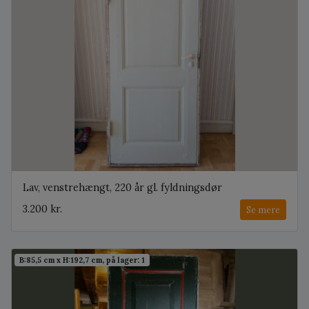
Lav, venstrehængt, 220 år gl. fyldningsdør
3.200 kr.
Se mere
B:85,5 cm x H:192,7 cm, på lager: 1