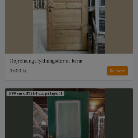
Højrehængt fyldningsdør m. karm
3.600 kr.
Se mere
B:86 cm x H:191,4 cm, på lager: 1