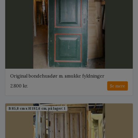
Original bondehusdør m. smukke fyldninger
2.800 kr.
Se mere
B:85,8 cm x H:192,6 cm, på lager: 1