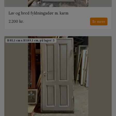
Lav og bred fyldningsdør m. karm
2.200 kr.
Se mere
B:85,1 cm x H:189,1 cm, på lager: 3