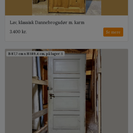
Lav, klassisk Dannebrogsdør m. karm
3.400 kr.
Se mere
B:87,7 cm x H:189,4 cm, på lager: 1