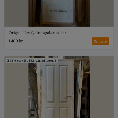
Original, lav fyldningsdør m. karm
1.400 kr.
Se mere
B:85,9 cm x H:189,8 cm, på lager: 5