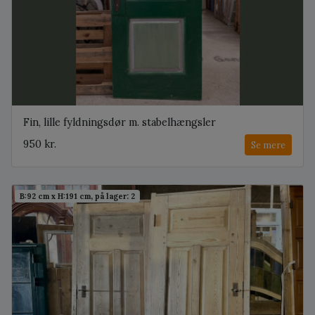
Fin, lille fyldningsdør m. stabelhængsler
950 kr.
Se mere
B:92 cm x H:191 cm, på lager: 2