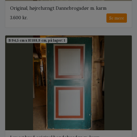
Original, højrehængt Dannebrogsdør m. karm
3.600 kr.
Se mere
B:94,5 cm x H:188,9 cm, på lager: 1