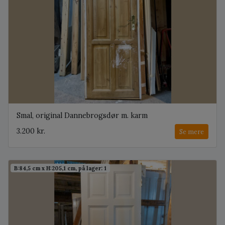
Smal, original Dannebrogsdør m. karm
3.200 kr.
Se mere
B:84,5 cm x H:205,1 cm, på lager: 1