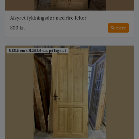
Afsyret fyldningsdør med fire felter
800 kr.
Se mere
B:85,6 cm x H:205,9 cm, på lager: 1