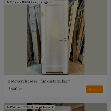
B:77,5 cm x H:204,8 cm, på lager: 1
Badeværelsesdør i funkisstil m. karm
2.400 kr.
Se mere
B:87,4 cm x H:204,8 cm, på lager: 1