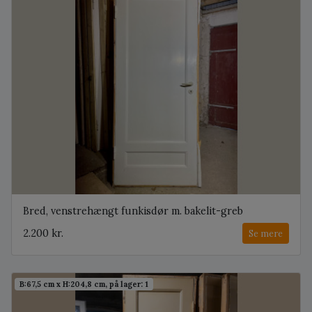
Bred, venstrehængt funkisdør m. bakelit-greb
2.200 kr.
Se mere
B:67,5 cm x H:204,8 cm, på lager: 1