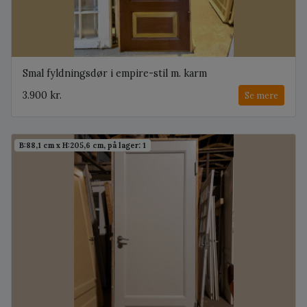
Smal fyldningsdør i empire-stil m. karm
3.900 kr.
Se mere
B:88,1 cm x H:205,6 cm, på lager: 1