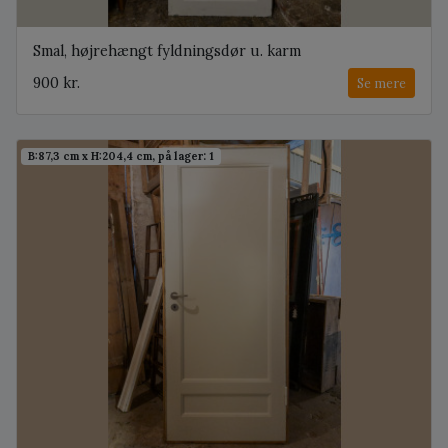
Smal, højrehængt fyldningsdør u. karm
900 kr.
Se mere
B:87,3 cm x H:204,4 cm, på lager: 1