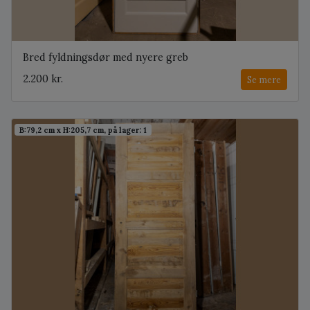
Bred fyldningsdør med nyere greb
2.200 kr.
Se mere
B:79,2 cm x H:205,7 cm, på lager: 1