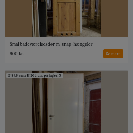
Smal badeværelsesdør m. snap-hængsler
900 kr.
Se mere
B:87,6 cm x H:204 cm, på lager: 3