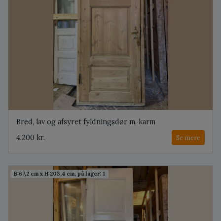
Bred, lav og afsyret fyldningsdør m. karm
4.200 kr.
Se mere
B:67,2 cm x H:203,4 cm, på lager: 1