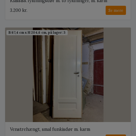
Klassisk fyldningsdør m. to fyldninger, m. karm
3.200 kr.
Se mere
B:67,4 cm x H:204,6 cm, på lager: 3
Venstrehængt, smal funkisdør m. karm