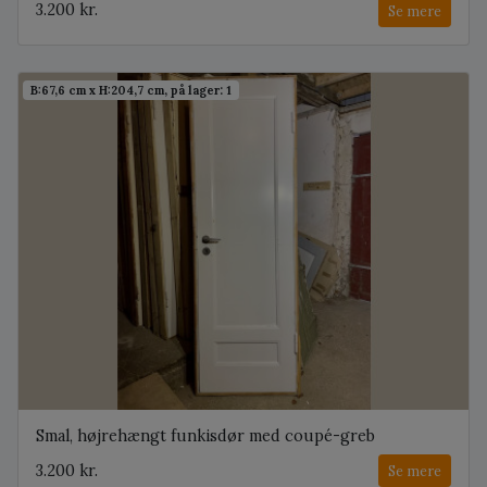
3.200 kr.
Se mere
B:67,6 cm x H:204,7 cm, på lager: 1
Smal, højrehængt funkisdør med coupé-greb
3.200 kr.
Se mere