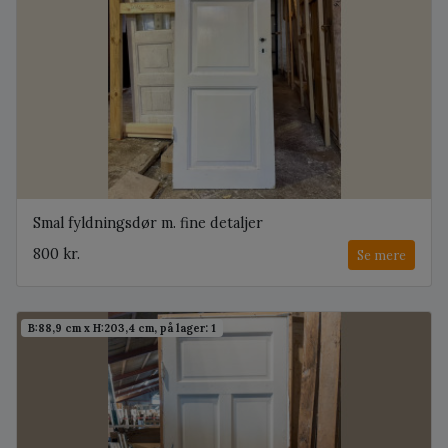
Smal fyldningsdør m. fine detaljer
800 kr.
Se mere
B:88,9 cm x H:203,4 cm, på lager: 1