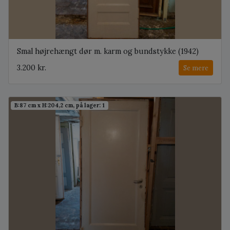
Smal højrehængt dør m. karm og bundstykke (1942)
3.200 kr.
Se mere
B:87 cm x H:204,2 cm, på lager: 1