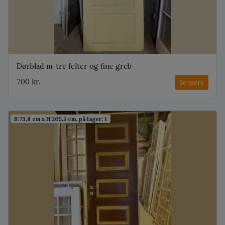
Dørblad m. tre felter og fine greb
700 kr.
Se mere
B:73,8 cm x H:205,5 cm, på lager: 1