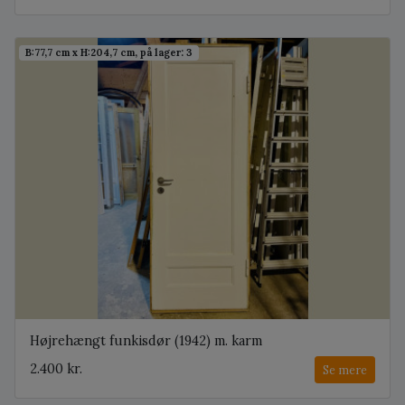
B:77,7 cm x H:204,7 cm, på lager: 3
Højrehængt funkisdør (1942) m. karm
2.400 kr.
Se mere