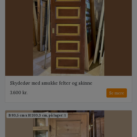
Skydedør med smukke felter og skinne
3.600 kr.
Se mere
B:93,5 cm x H:203,3 cm, på lager: 1