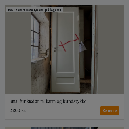
B:67,2 cm x H:204,8 cm, på lager: 1
Smal funkisdør m. karm og bundstykke
2.800 kr.
Se mere