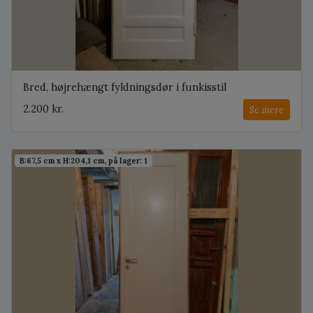
Bred, højrehængt fyldningsdør i funkisstil
2.200 kr.
Se mere
B:67,5 cm x H:204,1 cm, på lager: 1