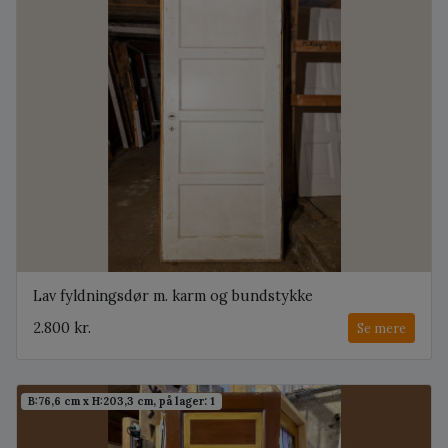
Lav fyldningsdør m. karm og bundstykke
2.800 kr.
Se mere
B:76,6 cm x H:203,3 cm, på lager: 1