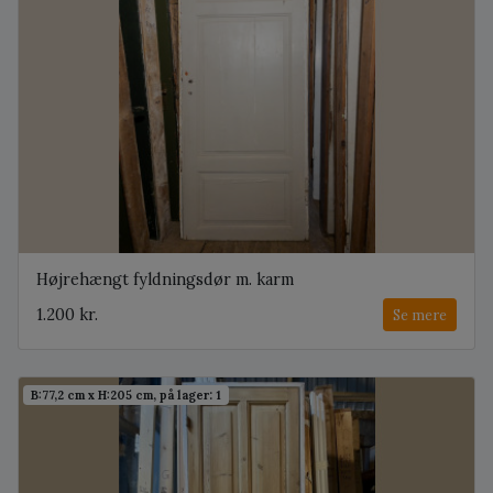
Højrehængt fyldningsdør m. karm
1.200 kr.
Se mere
B:77,2 cm x H:205 cm, på lager: 1