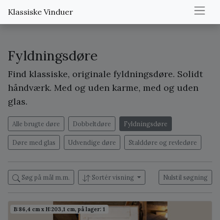
Klassiske Vinduer
Fyldningsdøre
Find klassiske, originale fyldningsdøre. Solidt
håndværk. Med og uden karme, med og uden
glas.
Alle brugte døre
Dobbeltdøre
Fyldningsdøre
Døre med glas
Udvendige døre
Stalddøre og revledøre
Søg på mål m.m.
Sortér visning
Nulstil søgning
B:86,4 cm x H:203,1 cm, på lager: 1