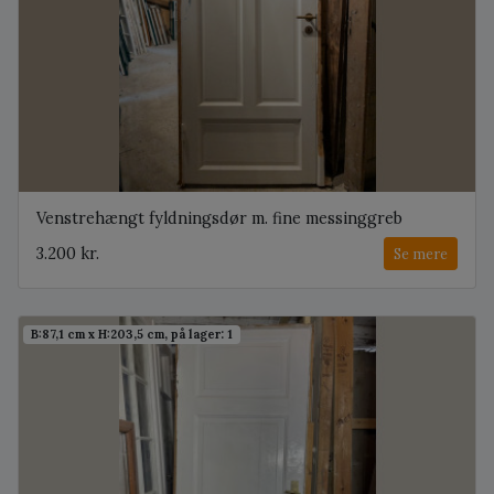
Venstrehængt fyldningsdør m. fine messinggreb
3.200 kr.
Se mere
B:87,1 cm x H:203,5 cm, på lager: 1