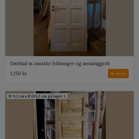
Dørblad m. smukke fyldninger og messinggreb
1.250 kr.
Se mere
B:71,2 cm x H:205,3 cm, på lager: 1