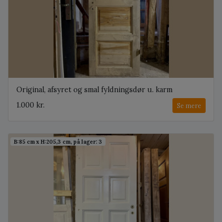
Original, afsyret og smal fyldningsdør u. karm
1.000 kr.
Se mere
B:85 cm x H:205,3 cm, på lager: 3