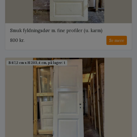
Smuk fyldningsdør m. fine profiler (u. karm)
800 kr.
Se mere
B:67,2 cm x H:203,4 cm, på lager: 1