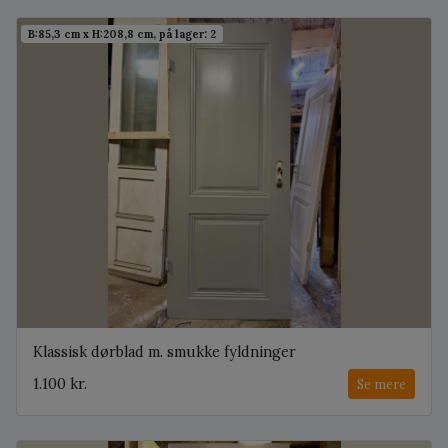
B:85,3 cm x H:208,8 cm, på lager: 2
Klassisk dørblad m. smukke fyldninger
1.100 kr.
Se mere