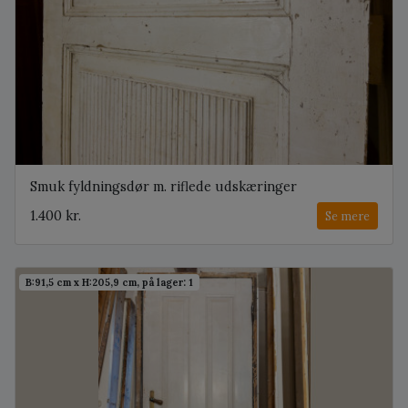
Smuk fyldningsdør m. riflede udskæringer
1.400 kr.
Se mere
B:91,5 cm x H:205,9 cm, på lager: 1