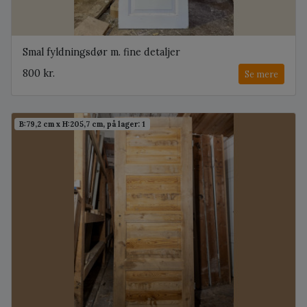
Smal fyldningsdør m. fine detaljer
800 kr.
Se mere
B:79,2 cm x H:205,7 cm, på lager: 1