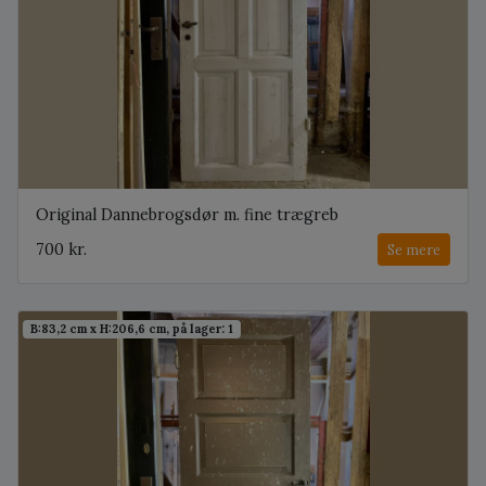
Original Dannebrogsdør m. fine trægreb
700 kr.
Se mere
B:83,2 cm x H:206,6 cm, på lager: 1