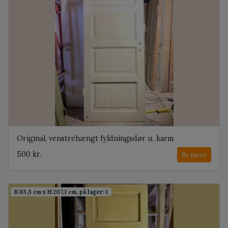
Original, venstrehængt fyldningsdør u. karm
500 kr.
Se mere
B:83,3 cm x H:207,1 cm, på lager: 1