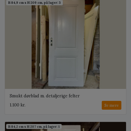
B:84,9 cm x H:209 cm, på lager: 3
Smukt dørblad m. detaljerige felter
1.100 kr.
Se mere
B:84,2 cm x H:207 cm, på lager: 1