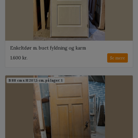
Enkeltdør m. buet fyldning og karm
1.600 kr.
Se mere
B:88 cm x H:207,5 cm, på lager: 1