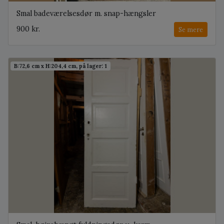
Smal badeværelsesdør m. snap-hængsler
900 kr.
Se mere
B:72,6 cm x H:204,4 cm, på lager: 1