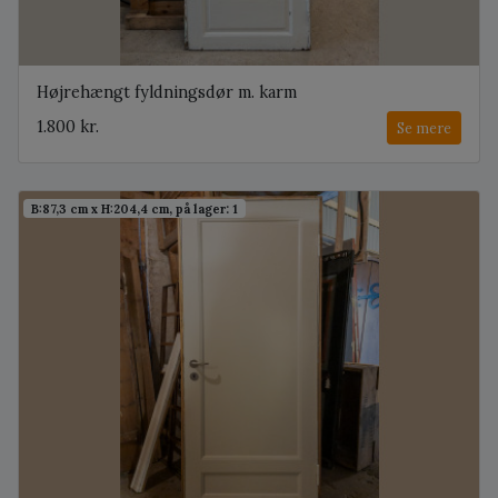
Højrehængt fyldningsdør m. karm
1.800 kr.
Se mere
B:87,3 cm x H:204,4 cm, på lager: 1