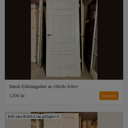
Smuk fyldningsdør m. riflede felter
1.200 kr.
Se mere
B:85 cm x H:205,3 cm, på lager: 3