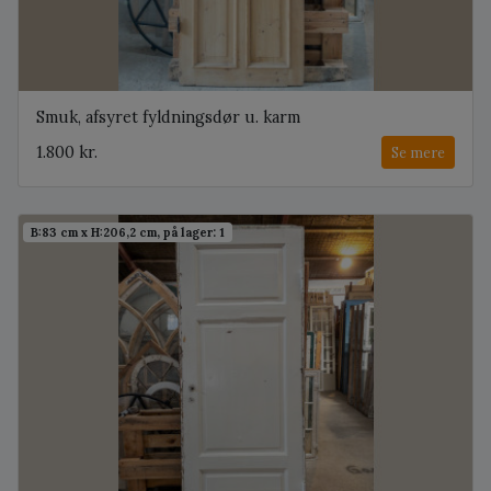
Smuk, afsyret fyldningsdør u. karm
1.800 kr.
Se mere
B:83 cm x H:206,2 cm, på lager: 1