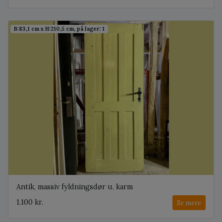
B:83,1 cm x H:210,5 cm, på lager: 1
Antik, massiv fyldningsdør u. karm
1.100 kr.
Se mere