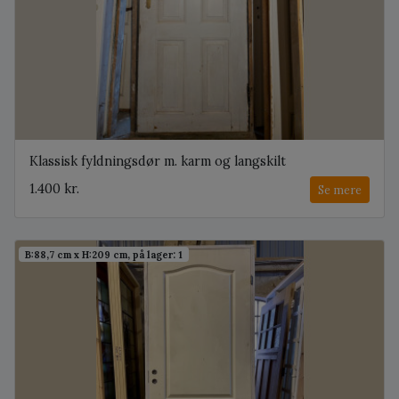
Klassisk fyldningsdør m. karm og langskilt
1.400 kr.
Se mere
B:88,7 cm x H:209 cm, på lager: 1