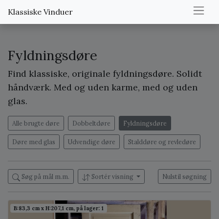
Klassiske Vinduer
Fyldningsdøre
Find klassiske, originale fyldningsdøre. Solidt
håndværk. Med og uden karme, med og uden
glas.
Alle brugte døre
Dobbeltdøre
Fyldningsdøre
Døre med glas
Udvendige døre
Stalddøre og revledøre
Søg på mål m.m.
Sortér visning
Nulstil søgning
B:83,3 cm x H:207,1 cm, på lager: 1