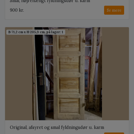
Smal, højrehængt fyldningsdør u. karm
900 kr.
Se mere
B:71,2 cm x H:205,3 cm, på lager: 1
Original, afsyret og smal fyldningsdør u. karm