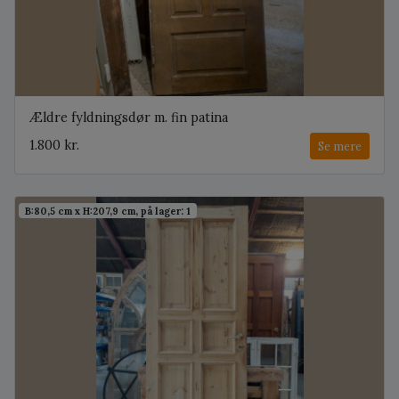
Ældre fyldningsdør m. fin patina
1.800 kr.
Se mere
B:80,5 cm x H:207,9 cm, på lager: 1