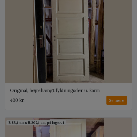
Original, højrehængt fyldningsdør u. karm
400 kr.
Se mere
B:83,1 cm x H:207,1 cm, på lager: 1