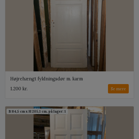
Højrehængt fyldningsdør m. karm
1.200 kr.
Se mere
B:84,5 cm x H:205,1 cm, på lager: 1