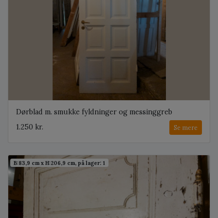
Dørblad m. smukke fyldninger og messinggreb
1.250 kr.
Se mere
B:83,9 cm x H:206,9 cm, på lager: 1