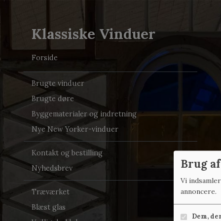
Klassiske Vinduer
Forside
Brugte vinduer
Brugte døre
Byggematerialer og indretning
Nye New Yorker-vinduer
Kontakt og bestilling
Brug af
Nyhedsbrev
Vi indsamle
annoncere.
Træværket
Blæst glas
Dem, der 