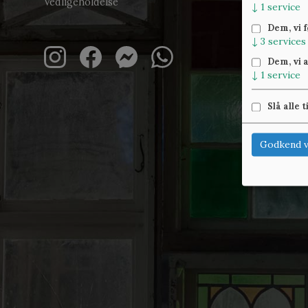
Vedligeholdelse
↓
1
service
Dem, vi 
↓
3
services
Dem, vi 
↓
1
service
Slå alle t
Godkend v