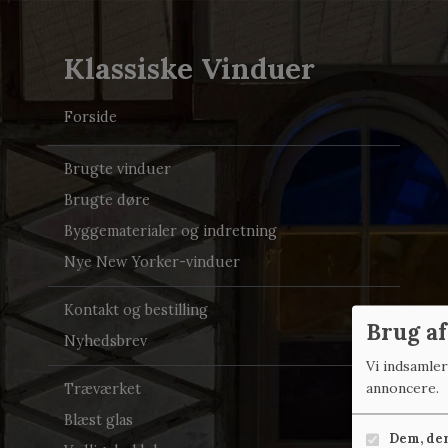
Klassiske Vinduer
Forside
Brugte vinduer
Brugte døre
Byggematerialer og indretning
Nye New Yorker-vinduer
Kontakt og bestilling
Brug af
Nyhedsbrev
Vi indsamle
annoncere.
Træværket
Blæst glas
Dem, der 