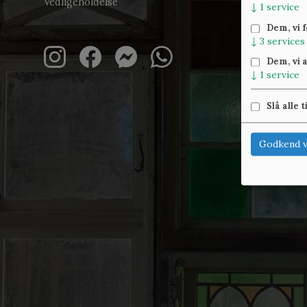
Vedligeholdelse
↓
1
service
Dem, vi 
↓
3
services
Dem, vi 
↓
1
service
Slå alle t
Godkend v