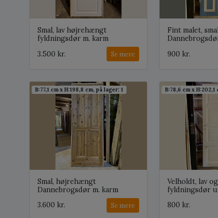
Smal, lav højrehængt
Fint malet, sma
fyldningsdør m. karm
Dannebrogsdør
3.500 kr.
900 kr.
Se mere
B:77,1 cm x H:198,8 cm, på lager: 1
B:78,6 cm x H:202,1 
Smal, højrehængt
Velholdt, lav o
Dannebrogsdør m. karm
fyldningsdør u
3.600 kr.
800 kr.
Se mere