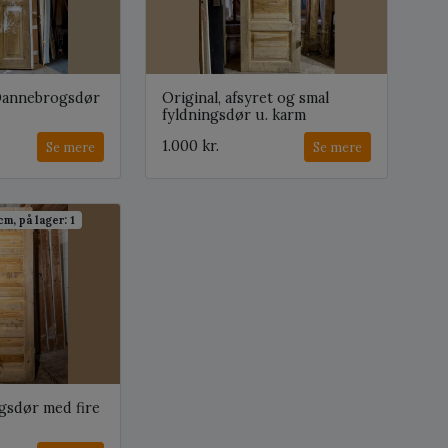
 Dannebrogsdør
Original, afsyret og smal
fyldningsdør u. karm
1.000 kr.
Se mere
Se mere
cm, på lager: 1
ngsdør med fire