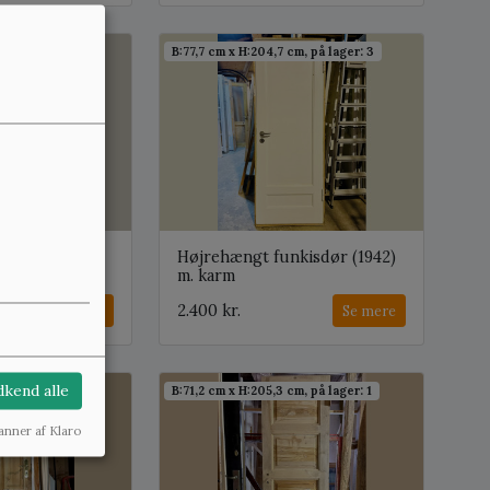
cm, på lager: 1
B:77,7 cm x H:204,7 cm, på lager: 3
ngt
Højrehængt funkisdør (1942)
. karm
m. karm
2.400 kr.
Se mere
Se mere
kend alle
, på lager: 1
B:71,2 cm x H:205,3 cm, på lager: 1
anner af Klaro