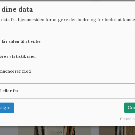
 dine data
B:76,6 cm x H:203,3 cm, på lager: 1
B:72,6 cm x H:204,4 
r data fra hjemmesiden for at gøre den bedre og for bedre at kunne
får siden til at virke
fører statistik med
Skydedør med smukke felter
Smal, højrehæ
annoncerer med
og skinne
fyldningsdør u
3.600 kr.
900 kr.
Se mere
il eller fra
algte
God
B:77,5 cm x H:204,8 cm, på lager: 1
B:77,2 cm x H:205 cm
Cookie-b