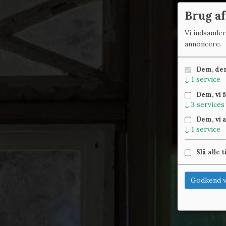
Brug af
Vi indsamle
annoncere.
Dem, der 
↓
1
service
Dem, vi 
↓
3
services
Dem, vi 
↓
1
service
Slå alle t
Godkend v