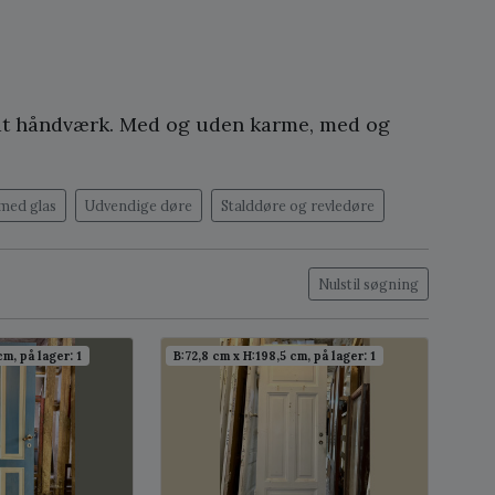
lidt håndværk. Med og uden karme, med og
med glas
Udvendige døre
Stalddøre og revledøre
Nulstil søgning
cm, på lager: 1
B:72,8 cm x H:198,5 cm, på lager: 1