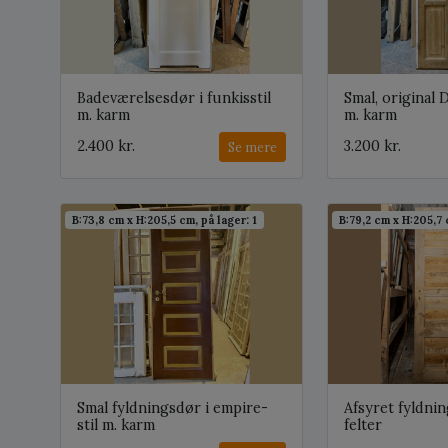
Badeværelsesdør i funkisstil
Smal, original
m. karm
m. karm
2.400 kr.
3.200 kr.
Se mere
B:73,8 cm x H:205,5 cm, på lager: 1
B:79,2 cm x H:205,7 
Smal fyldningsdør i empire-
Afsyret fyldni
stil m. karm
felter