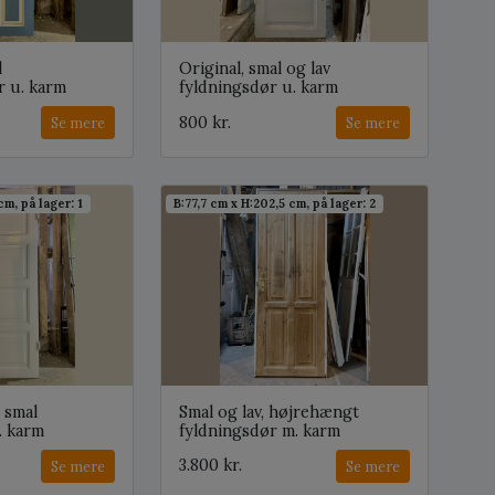
l
Original, smal og lav
 u. karm
fyldningsdør u. karm
800 kr.
Se mere
Se mere
cm, på lager: 1
B:77,7 cm x H:202,5 cm, på lager: 2
g smal
Smal og lav, højrehængt
. karm
fyldningsdør m. karm
3.800 kr.
Se mere
Se mere