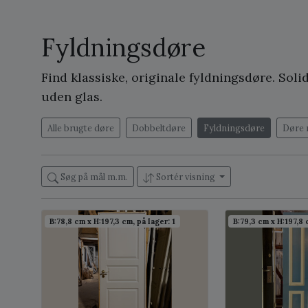
Fyldningsdøre
Find klassiske, originale fyldningsdøre. So
uden glas.
Alle brugte døre
Dobbeltdøre
Fyldningsdøre
Døre 
Søg på mål m.m.
Sortér visning
B:78,8 cm x H:197,3 cm, på lager: 1
B:79,3 cm x H:197,8 