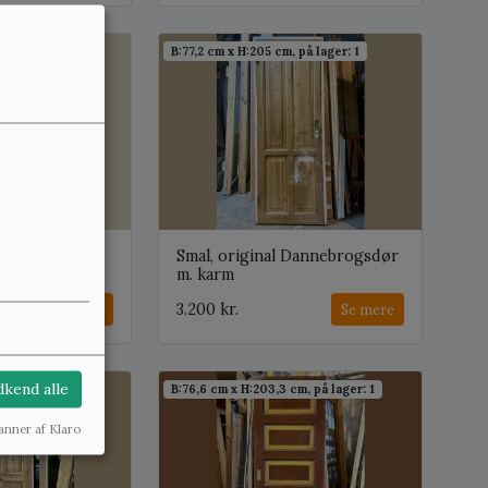
cm, på lager: 3
B:77,2 cm x H:205 cm, på lager: 1
kisdør (1942)
Smal, original Dannebrogsdør
m. karm
3.200 kr.
Se mere
Se mere
kend alle
m, på lager: 1
B:76,6 cm x H:203,3 cm, på lager: 1
anner af Klaro