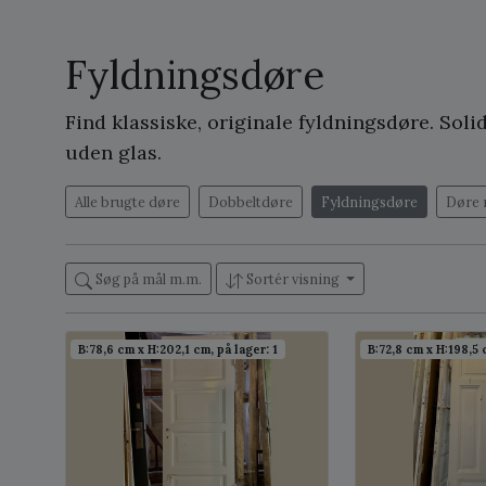
Fyldningsdøre
Find klassiske, originale fyldningsdøre. So
uden glas.
Alle brugte døre
Dobbeltdøre
Fyldningsdøre
Døre 
Søg på mål m.m.
Sortér visning
B:78,6 cm x H:202,1 cm, på lager: 1
B:72,8 cm x H:198,5 