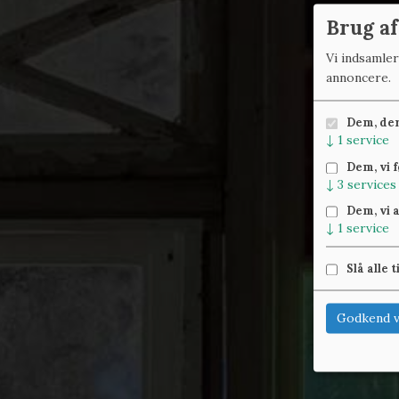
Brug af
Vi indsamle
annoncere.
Dem, der 
↓
1
service
Dem, vi 
↓
3
services
Dem, vi 
↓
1
service
Slå alle t
Godkend v