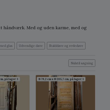
lidt håndværk. Med og uden karme, med og
med glas
Udvendige døre
Stalddøre og revledøre
Nulstil søgning
cm, på lager: 1
B:79,2 cm x H:205,7 cm, på lager: 1