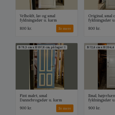
Velholdt, lav og smal
Original, smal 
fyldningsdør u. karm
fyldningsdør u
800 kr.
800 kr.
Se mere
B:79,3 cm x H:197,8 cm, på lager: 1
B:72,6 cm x H:204,4 
Fint malet, smal
Smal, højrehæ
Dannebrogsdør u. karm
fyldningsdør u
900 kr.
900 kr.
Se mere