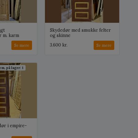
ngt
Skydedør med smukke felter
 m. karm
og skinne
3.600 kr.
Se mere
Se mere
cm, på lager: 1
dør i empire-