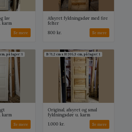
og lav
Afsyret fyldningsdør med fire
. karm
felter
800 kr.
Se mere
Se mere
cm, på lager: 1
B:71,2 cm x H:205,3 cm, på lager: 1
ngt
Original, afsyret og smal
. karm
fyldningsdør u. karm
1.000 kr.
Se mere
Se mere