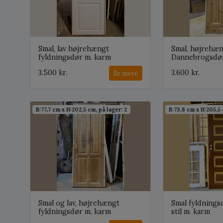
Smal, lav højrehængt
Smal, højrehæ
fyldningsdør m. karm
Dannebrogsdør
3.500 kr.
3.600 kr.
Se mere
B:77,7 cm x H:202,5 cm, på lager: 2
B:73,8 cm x H:205,5 
Smal og lav, højrehængt
Smal fyldnings
fyldningsdør m. karm
stil m. karm