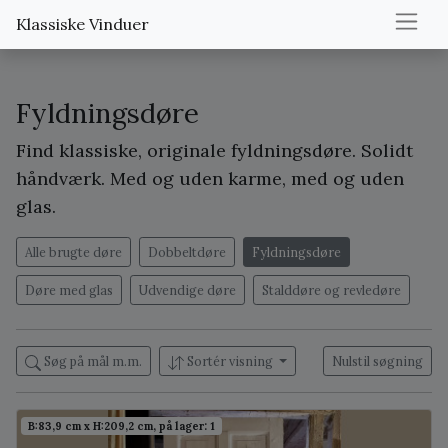
Klassiske Vinduer
Fyldningsdøre
Find klassiske, originale fyldningsdøre. Solidt
håndværk. Med og uden karme, med og uden
glas.
Alle brugte døre
Dobbeltdøre
Fyldningsdøre
Døre med glas
Udvendige døre
Stalddøre og revledøre
Søg på mål m.m.
Sortér visning
Nulstil søgning
B:83,9 cm x H:209,2 cm, på lager: 1