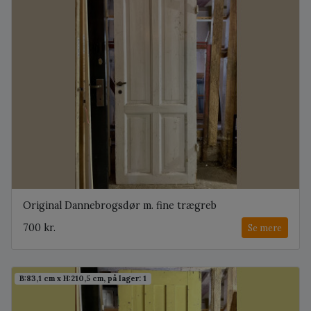
Original Dannebrogsdør m. fine trægreb
700 kr.
Se mere
B:83,1 cm x H:210,5 cm, på lager: 1