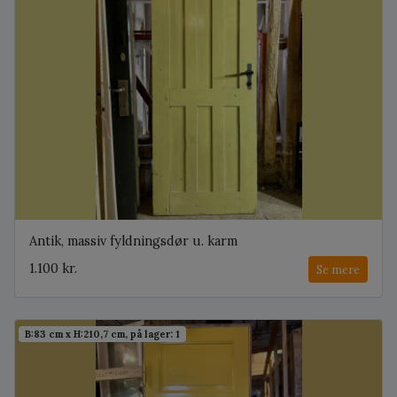
Antik, massiv fyldningsdør u. karm
1.100 kr.
Se mere
B:83 cm x H:210,7 cm, på lager: 1