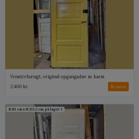
Venstrehængt, original opgangsdør m. karm
2.400 kr.
Se mere
B:83 cm x H:212,2 cm, på lager: 1