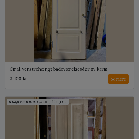
Smal, venstrehængt badeværelsesdør m. karm
3.400 kr.
Se mere
B:83,9 cm x H:209,2 cm, på lager: 1