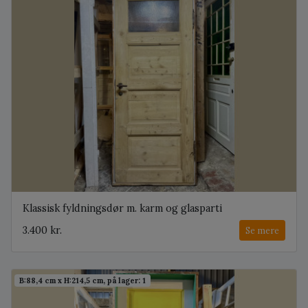
Klassisk fyldningsdør m. karm og glasparti
3.400 kr.
Se mere
B:88,4 cm x H:214,5 cm, på lager: 1