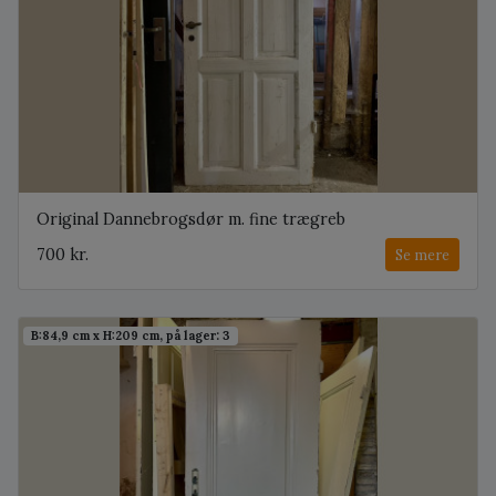
Original Dannebrogsdør m. fine trægreb
700 kr.
Se mere
B:84,9 cm x H:209 cm, på lager: 3