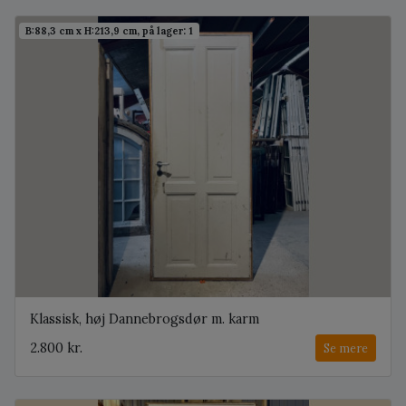
B:88,3 cm x H:213,9 cm, på lager: 1
Klassisk, høj Dannebrogsdør m. karm
2.800 kr.
Se mere