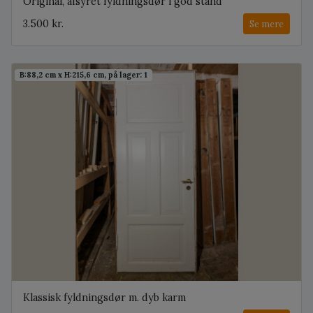
Original, afsyret fyldningsdør i god stand
3.500 kr.
Se mere
B:88,2 cm x H:215,6 cm, på lager: 1
Klassisk fyldningsdør m. dyb karm