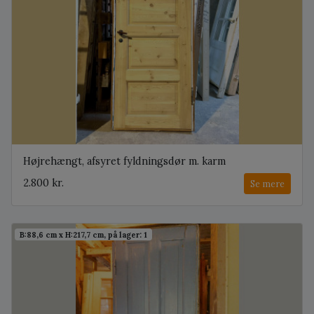
Højrehængt, afsyret fyldningsdør m. karm
2.800 kr.
Se mere
B:88,6 cm x H:217,7 cm, på lager: 1