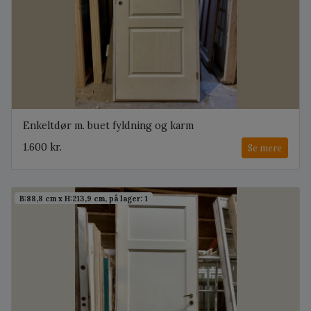
Enkeltdør m. buet fyldning og karm
1.600 kr.
Se mere
B:88,8 cm x H:213,9 cm, på lager: 1