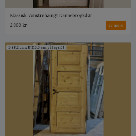
Klassisk, venstrehængt Dannebrogsdør
2.800 kr.
Se mere
B:88,2 cm x H:213,3 cm, på lager: 1