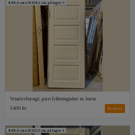
B:88,4 cm x H:208,1 cm, på lager: 1
Venstrehængt, pæn fyldningsdør m. karm
3.400 kr.
Se mere
B:88,4 cm x H:213,3 cm, på lager: 1