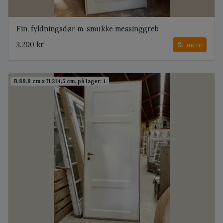
Fin, fyldningsdør m. smukke messinggreb
3.200 kr.
Se mere
B:89,9 cm x H:214,5 cm, på lager: 1