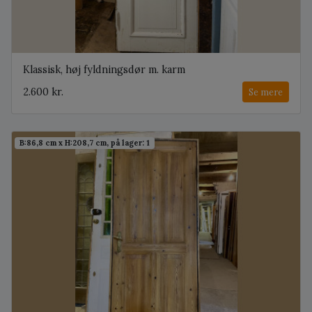
Klassisk, høj fyldningsdør m. karm
2.600 kr.
Se mere
B:86,8 cm x H:208,7 cm, på lager: 1