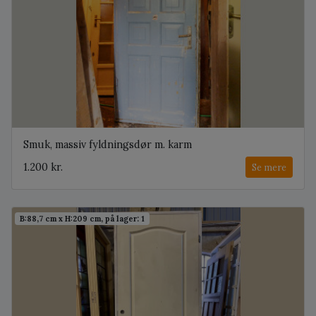
Smuk, massiv fyldningsdør m. karm
1.200 kr.
Se mere
B:88,7 cm x H:209 cm, på lager: 1