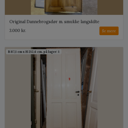
Original Dannebrogsdør m. smukke langskilte
3.000 kr.
Se mere
B:87,1 cm x H:212,6 cm, på lager: 1