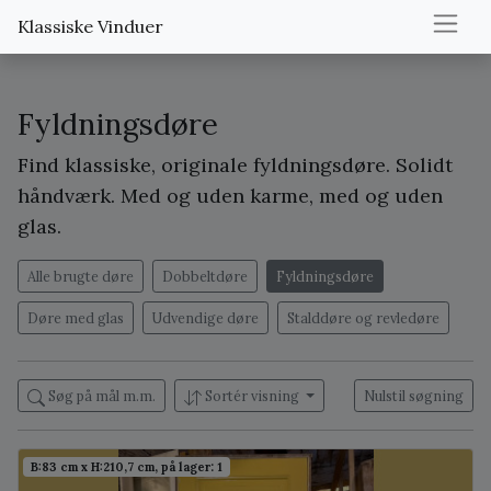
Klassiske Vinduer
Fyldningsdøre
Find klassiske, originale fyldningsdøre. Solidt
håndværk. Med og uden karme, med og uden
glas.
Alle brugte døre
Dobbeltdøre
Fyldningsdøre
Døre med glas
Udvendige døre
Stalddøre og revledøre
Søg på mål m.m.
Sortér visning
Nulstil søgning
B:83 cm x H:210,7 cm, på lager: 1