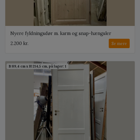
Nyere fyldningsdør m. karm og snap-hængsler
2.200 kr.
Se mere
B:89,4 cm x H:214,5 cm, på lager: 1