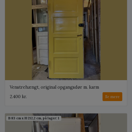
Venstrehængt, original opgangsdør m. karm
2.400 kr.
Se mere
B:83 cm x H:212,2 cm, på lager: 1