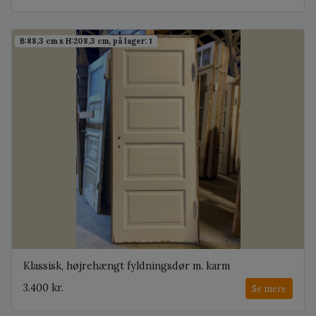
B:88,3 cm x H:208,3 cm, på lager: 1
Klassisk, højrehængt fyldningsdør m. karm
3.400 kr.
Se mere