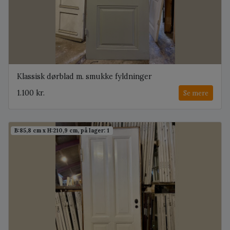
Klassisk dørblad m. smukke fyldninger
1.100 kr.
Se mere
B:85,8 cm x H:210,9 cm, på lager: 1