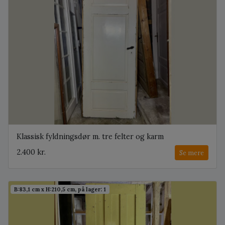
Klassisk fyldningsdør m. tre felter og karm
2.400 kr.
Se mere
B:83,1 cm x H:210,5 cm, på lager: 1