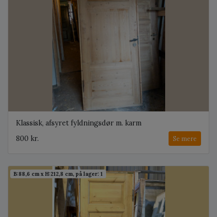
Klassisk, afsyret fyldningsdør m. karm
800 kr.
Se mere
B:88,6 cm x H:212,8 cm, på lager: 1