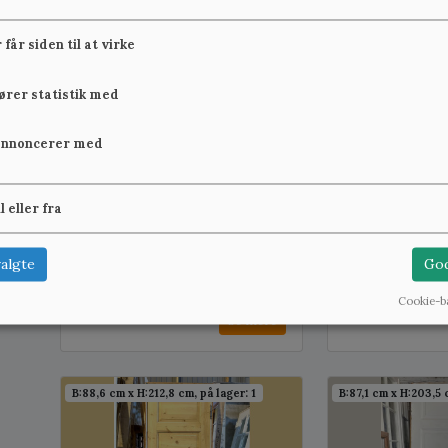
2.200 kr.
3.200 kr.
Se mere
får siden til at virke
B:89,1 cm x H:209 cm, på lager: 2
B:85,6 cm x H:205,9 
fører statistik med
annoncerer med
il eller fra
algte
God
Nyere fyldningsdør m. karm
Afsyret, højre
og snap-hængsler
fyldningsdør m
Cookie-b
2.200 kr.
4.200 kr.
Se mere
B:88,6 cm x H:212,8 cm, på lager: 1
B:87,1 cm x H:203,5 