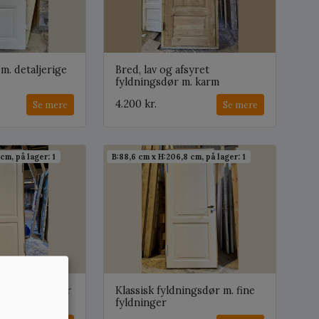
m. detaljerige
Bred, lav og afsyret
fyldningsdør m. karm
4.200 kr.
Se mere
Se mere
cm, på lager: 1
B:88,6 cm x H:206,8 cm, på lager: 1
t fyldningsdør
Klassisk fyldningsdør m. fine
fyldninger