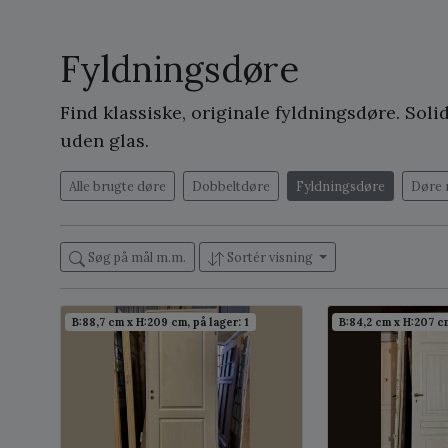
Fyldningsdøre
Find klassiske, originale fyldningsdøre. So
uden glas.
Alle brugte døre
Dobbeltdøre
Fyldningsdøre
Døre 
Søg på mål m.m.
Sortér visning
B:88,7 cm x H:209 cm, på lager: 1
B:84,2 cm x H:207 cm