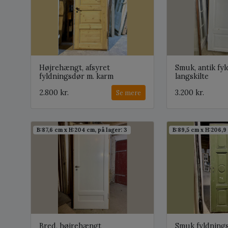
Højrehængt, afsyret
Smuk, antik fy
fyldningsdør m. karm
langskilte
2.800 kr.
3.200 kr.
Se mere
B:87,6 cm x H:204 cm, på lager: 3
B:89,5 cm x H:206,9 
Bred, højrehængt
Smuk fyldning