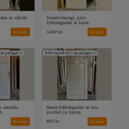
dør m. riflede
Venstrehængt, pæn
fyldningsdør m. karm
3.400 kr.
Se mere
Se mere
cm, på lager: 1
B:90 cm x H:212,7 cm, på lager: 1
m. smukke
Smuk fyldningsdør m. fine
b
profiler (u. karm)
800 kr.
Se mere
Se mere