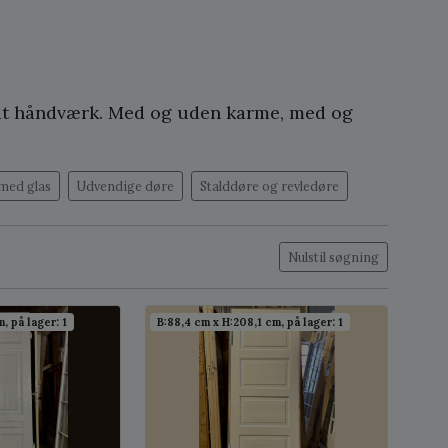
lidt håndværk. Med og uden karme, med og
med glas
Udvendige døre
Stalddøre og revledøre
Nulstil søgning
, på lager: 1
B:88,4 cm x H:208,1 cm, på lager: 1