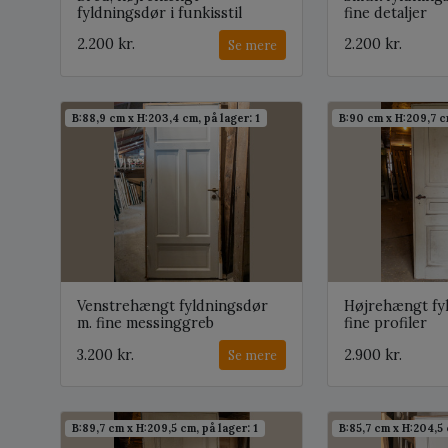
fyldningsdør i funkisstil
fine detaljer
2.200 kr.
2.200 kr.
Se mere
B:88,9 cm x H:203,4 cm, på lager: 1
B:90 cm x H:209,7 cm
Venstrehængt fyldningsdør
Højrehængt fy
m. fine messinggreb
fine profiler
3.200 kr.
2.900 kr.
Se mere
B:89,7 cm x H:209,5 cm, på lager: 1
B:85,7 cm x H:204,5 