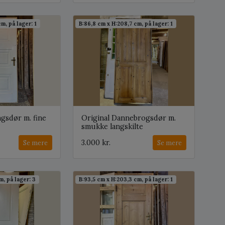
m, på lager: 1
B:86,8 cm x H:208,7 cm, på lager: 1
ngsdør m. fine
Original Dannebrogsdør m.
smukke langskilte
3.000 kr.
Se mere
Se mere
, på lager: 3
B:93,5 cm x H:203,3 cm, på lager: 1