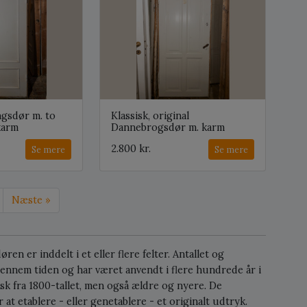
ngsdør m. to
Klassisk, original
karm
Dannebrogsdør m. karm
2.800 kr.
Se mere
Se mere
Næste »
en er inddelt i et eller flere felter. Antallet og
gennem tiden og har været anvendt i flere hundrede år i
sk fra 1800-tallet, men også ældre og nyere. De
at etablere - eller genetablere - et originalt udtryk.