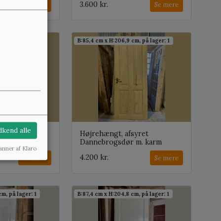
3.600 kr.
Se mere
Se mere
cm, på lager: 1
B:85,4 cm x H:206,9 cm, på lager: 1
kend alle
hængt
Højrehængt, afsyret
. karm
Dannebrogsdør m. karm
anner af Klaro
4.200 kr.
Se mere
Se mere
cm, på lager: 1
B:87,4 cm x H:204,8 cm, på lager: 1