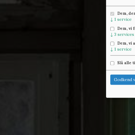
Dem, der 
↓
1
service
Dem, vi 
↓
3
services
Dem, vi 
↓
1
service
Slå alle t
Godkend v