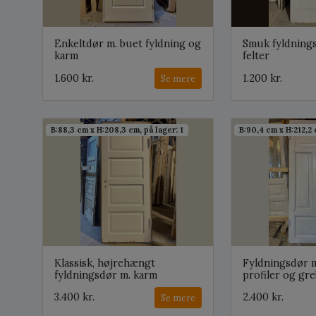
Enkeltdør m. buet fyldning og
Smuk fyldnings
karm
felter
1.600 kr.
1.200 kr.
Se mere
B:88,3 cm x H:208,3 cm, på lager: 1
B:90,4 cm x H:212,2 
Klassisk, højrehængt
Fyldningsdør 
fyldningsdør m. karm
profiler og gre
3.400 kr.
2.400 kr.
Se mere