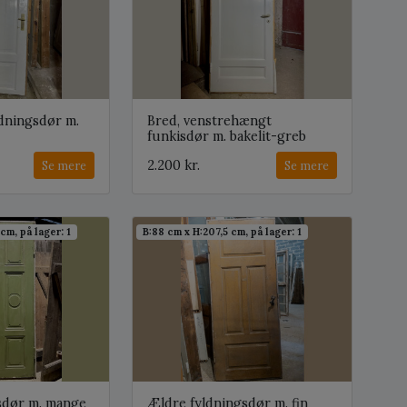
ldningsdør m.
Bred, venstrehængt
funkisdør m. bakelit-greb
2.200 kr.
Se mere
Se mere
cm, på lager: 1
B:88 cm x H:207,5 cm, på lager: 1
sdør m. mange
Ældre fyldningsdør m. fin