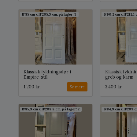
B:85 cm x H:205,3 cm, på lager: 3
B:90,2 cm x H:212,1 c
Klassisk fyldningsdør i
Klassisk fyldni
Empire-stil
greb og karm
1.200 kr.
3.400 kr.
Se mere
B:85,3 cm x H:208,8 cm, på lager: 2
B:84,9 cm x H:209 cm