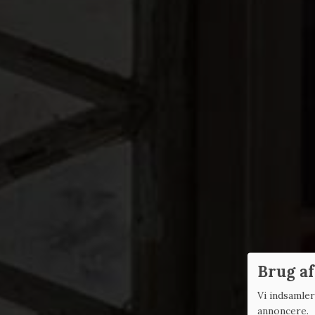
Brug af
Vi indsamle
annoncere.