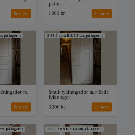
patina
1.800 kr.
Se mere
Se mere
, på lager: 1
B:88,9 cm x H:212,3 cm, på lager: 1
ldningsdør m.
Smuk fyldningsdør m. riflede
fyldninger
3.200 kr.
Se mere
Se mere
cm, på lager: 1
B:92,1 cm x H:211,3 cm, på lager: 1