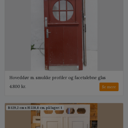
Hoveddør m. smukke profiler og facetslebne glas
4.800 kr.
Se mere
B:129,2 cm x H:228,8 cm, på lager: 1