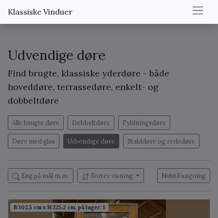
Klassiske Vinduer
Udvendige døre
Find brugte, klassiske yderdøre - både
hoveddøre, terrassedøre, enkelt- og
dobbeltdøre
Alle brugte døre
Dobbeltdøre
Fyldningsdøre
Døre med glas
Udvendige døre
Stalddøre og revledøre
Søg på mål m.m.
Sortér visning
Nulstil søgning
B:102,5 cm x H:225,2 cm, på lager: 1