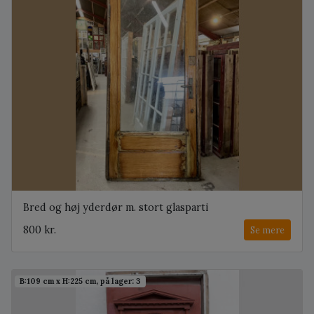
Bred og høj yderdør m. stort glasparti
800 kr.
Se mere
B:109 cm x H:225 cm, på lager: 3