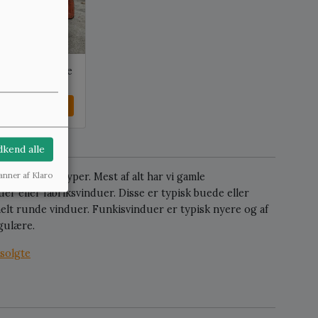
svindue m. fine
Se mere
kend alle
forskellige typer. Mest af alt har vi gamle
anner af Klaro
r eller fabriksvinduer. Disse er typisk buede eller
elt runde vinduer. Funkisvinduer er typisk nyere og af
ngulære.
solgte