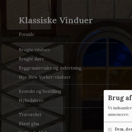
Klassiske Vinduer
Forside
Brugte vinduer
Brugte døre
Byggematerialer og indretning
Nye New Yorker-vinduer
Kontakt og bestilling
Brug af
Nyhedsbrev
Vi indsamle
annoncere.
Træværket
Blæst glas
Dem, der 