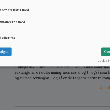
fører statistik med
annoncerer med
Buet jernvindue til indmuring
Buet støbejern
detaljer
600 kr.
Se mere
1.100 kr.
il eller fra
algte
God
Vores sortiment af gamle og brugte jernvinduer omfatter 
Cookie-b
støbejernsvinduer, der har været anvendt som staldvindue
rektangulære i udformning, men ses af og til også som h
og til med termoglas - og så er de i sagens natur rekta
Vis ud