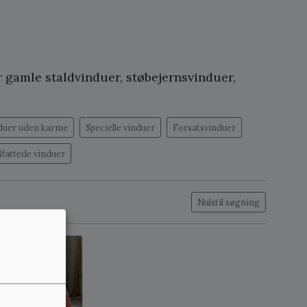
 gamle staldvinduer, støbejernsvinduer,
duer uden karme
Specielle vinduer
Forsatsvinduer
dfattede vinduer
Nulstil søgning
 på lager: 8