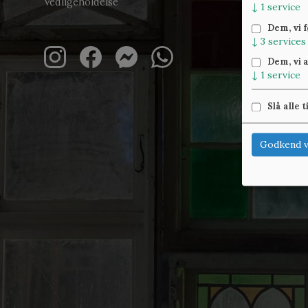
Vedligeholdelse
↓
1
service
Dem, vi 
↓
3
services
Dem, vi 
↓
1
service
Slå alle t
Godkend v