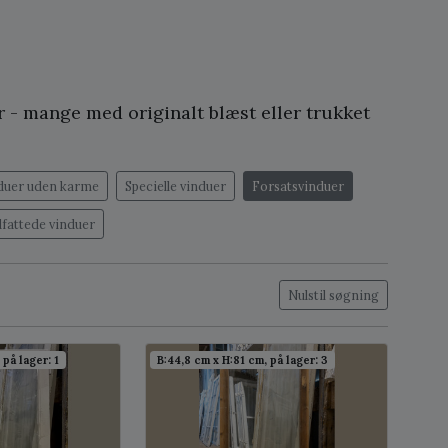
 - mange med originalt blæst eller trukket
duer uden karme
Specielle vinduer
Forsatsvinduer
dfattede vinduer
Nulstil søgning
 på lager: 1
B:44,8 cm x H:81 cm, på lager: 3