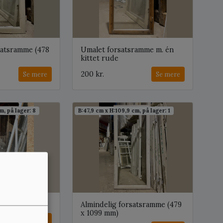
satsramme (478
Umalet forsatsramme m. én
kittet rude
200 kr.
Se mere
Se mere
m, på lager: 8
B:47,9 cm x H:109,9 cm, på lager: 1
orsats) i alu
Almindelig forsatsramme (479
x 1099 mm)
Se mere