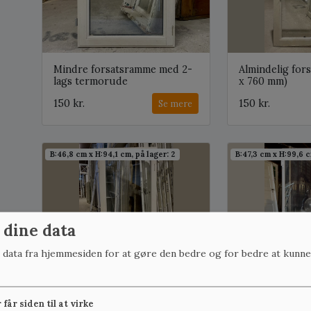
Mindre forsatsramme med 2-
Almindelig for
lags termorude
x 760 mm)
150 kr.
150 kr.
Se mere
B:46,8 cm x H:94,1 cm, på lager: 2
B:47,3 cm x H:99,6 c
 dine data
r data fra hjemmesiden for at gøre den bedre og for bedre at kunne
Originalt blæst glas (373 x 845
Koblet ramme (f
mm) i forsatsramme
får siden til at virke
25 kr.