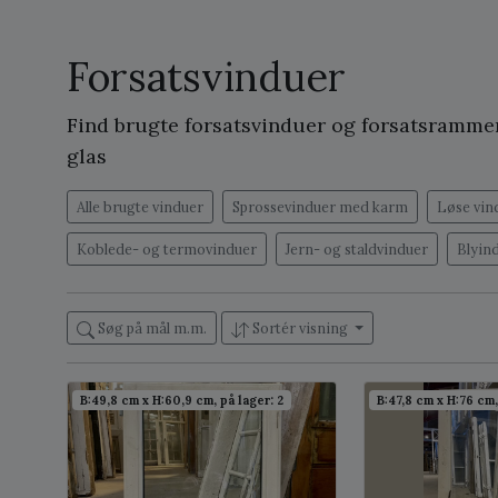
Forsatsvinduer
Find brugte forsatsvinduer og forsatsrammer
glas
Alle brugte vinduer
Sprossevinduer med karm
Løse vin
Koblede- og termovinduer
Jern- og staldvinduer
Blyin
Søg på mål m.m.
Sortér visning
B:49,8 cm x H:60,9 cm, på lager: 2
B:47,8 cm x H:76 cm,