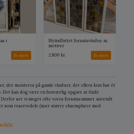
as i
Blyindfattet forsatsvindue m.
motiver
2.800 kr.
Se mere
Se mere
r, der monteres på gamle vinduer, der ellers kun har ét
b. Det kan dog være en besværlig opgave at finde
r. Derfor ser vi meget ofte vores forsatsrammer anvendt
ller som reservedele (især større eksemplarer med
solgte