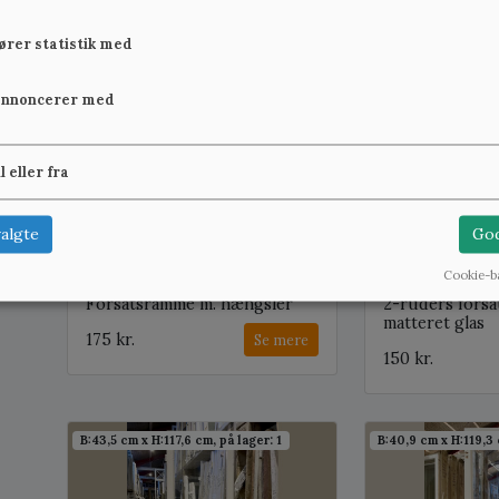
600 kr.
Se mere
fører statistik med
B:47,1 cm x H:114,4 cm, på lager: 1
B:48,2 cm x H:116,5 
annoncerer med
il eller fra
algte
God
Cookie-b
Forsatsramme m. hængsler
2-ruders fors
matteret glas
175 kr.
Se mere
150 kr.
B:43,5 cm x H:117,6 cm, på lager: 1
B:40,9 cm x H:119,3 