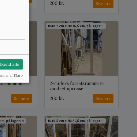
200 kr.
Se mere
cm, på lager: 2
B:48,2 cm x H:116,5 cm, på lager: 1
kend alle
anner af Klaro
atsramme m.
2-ruders forsatsramme m.
vandret sprosse
200 kr.
Se mere
Se mere
cm, på lager: 4
B:49,5 cm x H:137,5 cm, på lager: 1