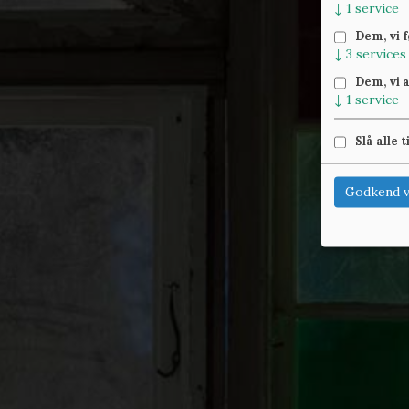
↓
1
service
Dem, vi 
↓
3
services
Dem, vi 
↓
1
service
Slå alle t
Godkend v