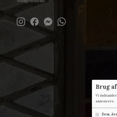
Vedligeholdelse
Brug af
Vi indsamle
annoncere.
Dem, der 