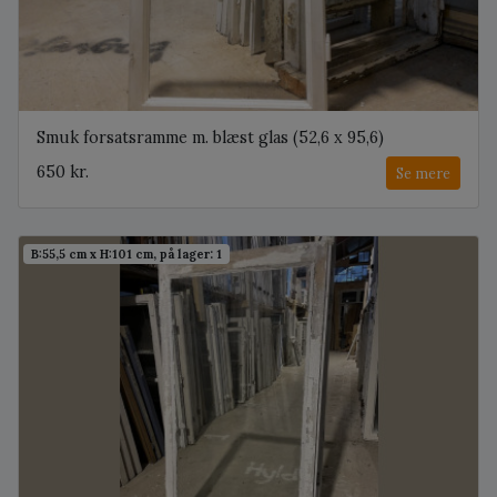
Smuk forsatsramme m. blæst glas (52,6 x 95,6)
650 kr.
Se mere
B:55,5 cm x H:101 cm, på lager: 1