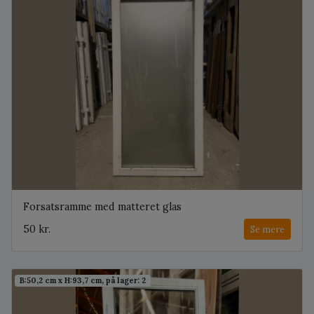
Forsatsramme med matteret glas
50 kr.
Se mere
B:50,2 cm x H:93,7 cm, på lager: 2