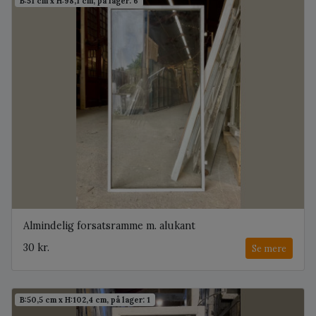
B:51 cm x H:98,1 cm, på lager: 6
Almindelig forsatsramme m. alukant
30 kr.
Se mere
B:50,5 cm x H:102,4 cm, på lager: 1