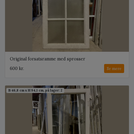
Original forsatsramme med sprosser
600 kr.
Se mere
B:46,8 cm x H:94,1 cm, på lager: 2