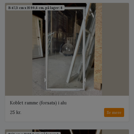
B:47,3 cm x H:99,6 cm, på lager: 8
Koblet ramme (forsats) i alu
25 kr.
Se mere