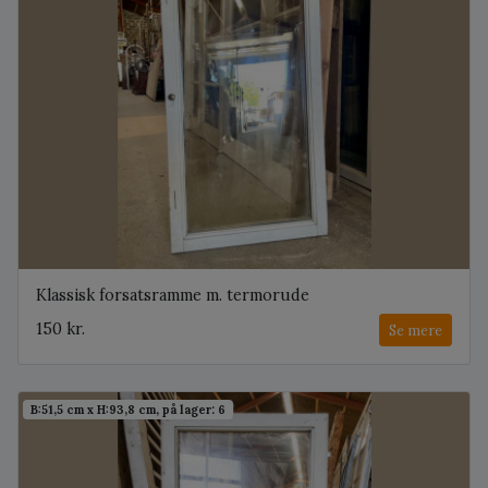
Klassisk forsatsramme m. termorude
150 kr.
Se mere
B:51,5 cm x H:93,8 cm, på lager: 6