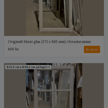
Originalt blæst glas (373 x 845 mm) i forsatsramme
600 kr.
Se mere
B:55,9 cm x H:98,2 cm, på lager: 1