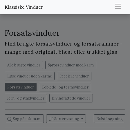
Klassiske Vinduer
Forsatsvinduer
Find brugte forsatsvinduer og forsatsrammer -
mange med originalt blæst eller trukket glas
Alle brugte vinduer
Sprossevinduer med karm
Løse vinduer uden karme
Specielle vinduer
Forsatsvinduer
Koblede- og termovinduer
Jern- og staldvinduer
Blyindfattede vinduer
Søg på mål m.m.
Sortér visning
Nulstil søgning