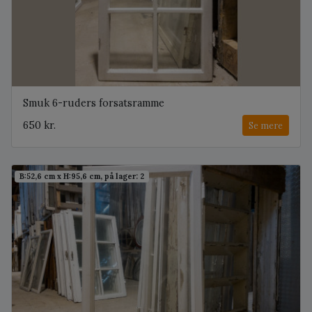
Smuk 6-ruders forsatsramme
650 kr.
Se mere
B:52,6 cm x H:95,6 cm, på lager: 2