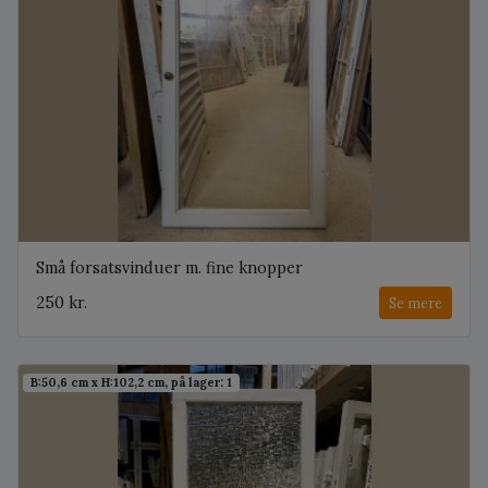
Små forsatsvinduer m. fine knopper
250 kr.
Se mere
B:50,6 cm x H:102,2 cm, på lager: 1