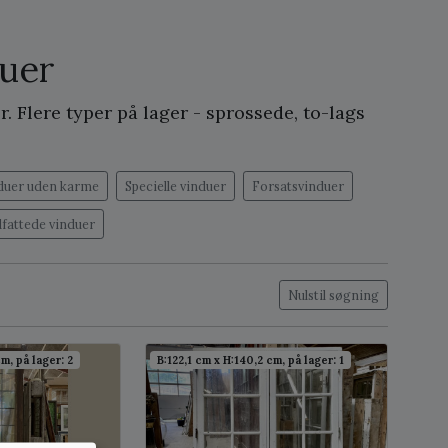
uer
 Flere typer på lager - sprossede, to-lags
duer uden karme
Specielle vinduer
Forsatsvinduer
dfattede vinduer
Nulstil søgning
m, på lager: 2
B:122,1 cm x H:140,2 cm, på lager: 1