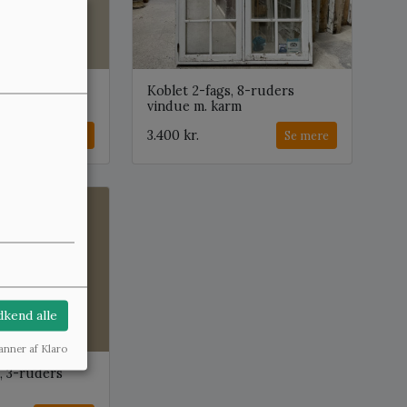
 m.
Koblet 2-fags, 8-ruders
oblet ramme
vindue m. karm
3.400 kr.
Se mere
Se mere
, på lager: 1
kend alle
anner af Klaro
, 3-ruders