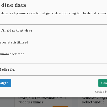
 dine data
r data fra hjemmesiden for at gøre den bedre og for bedre at kunne
Stor vinduesramme m. 2-lags
1-rudes vindue
termorude
blyindfattet, k
får siden til at virke
450 kr.
1.400 kr.
Se mere
fører statistik med
B:118,1 cm x H:146,7 cm, på lager: 1
B:90,9 cm x H:144 cm
annoncerer med
il eller fra
algte
God
Cookie-b
Stort, buet termovindue m. 3-
Velholdt 2-fags
ruders rammer
koblet vindue