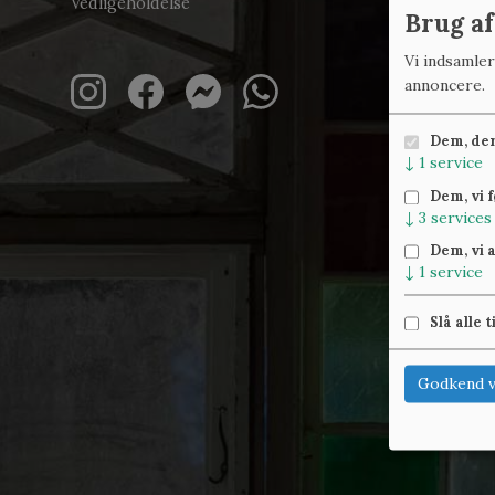
Vedligeholdelse
Brug af
Vi indsamle
annoncere.
Dem, der 
↓
1
service
Dem, vi 
↓
3
services
Dem, vi 
↓
1
service
Slå alle t
Godkend v