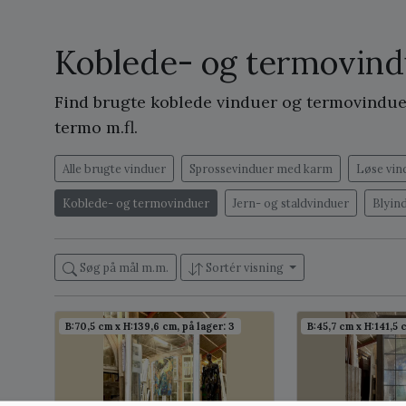
Koblede- og termovind
Find brugte koblede vinduer og termovinduer.
termo m.fl.
Alle brugte vinduer
Sprossevinduer med karm
Løse vin
Koblede- og termovinduer
Jern- og staldvinduer
Blyin
Søg på mål m.m.
Sortér visning
B:70,5 cm x H:139,6 cm, på lager: 3
B:45,7 cm x H:141,5 c