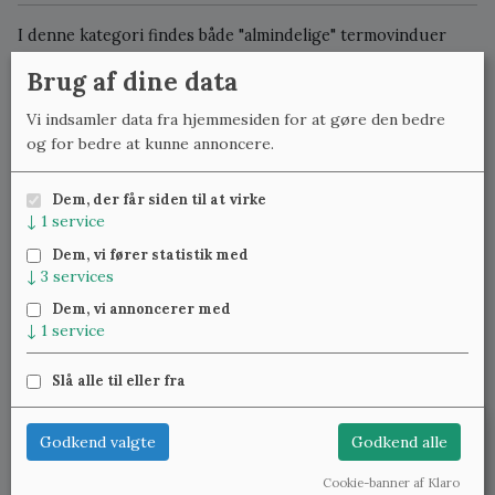
I denne kategori findes både "almindelige" termovinduer
samt koblede vinduer. Koblede vinduer omfatter
Brug af dine data
almindeligvis klassiske, småsprossede vinduer med
enkeltlags-glas, hvor det indvendige koblede vindue tjener
Vi indsamler data fra hjemmesiden for at gøre den bedre
som ekstra isolering. Til forskel fra forsatsvinduer, er en
og for bedre at kunne annoncere.
koblet rude fastmonteret på selve vinduesrammen, hvilket
gør åbning og lukning af vinduet helt simpelt. I nyere
Dem, der får siden til at virke
koblede vinduer ses efterhånden, at den koblede rude er en
↓
1
service
tolags-termorude.
Dem, vi fører statistik med
↓
3
services
Vis udsolgte
Dem, vi annoncerer med
↓
1
service
Slå alle til eller fra
Klassiske Vinduer — Kattinge Bygade 24D, 4000 Roskilde —
22 25 69 11
—
lennart@studinski.dk
Leder du efter noget bestemt? Send mig
Godkend valgte
Godkend alle
Se mere om:
Vores samlinger
,
Træværket
,
Blæst glas
,
en mail på
phillip@klassiske-vinduer.dk
Fyldningsdøre
og
Vedligeholdelse
Cookie-banner af Klaro