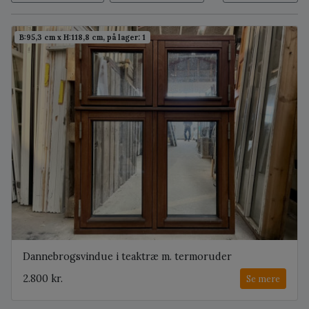
B:95,3 cm x H:118,8 cm, på lager: 1
Dannebrogsvindue i teaktræ m. termoruder
2.800 kr.
Se mere