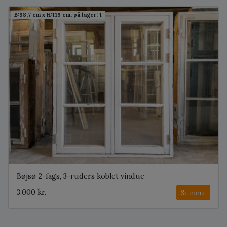
B:98,7 cm x H:119 cm, på lager: 1
Bøjsø 2-fags, 3-ruders koblet vindue
3.000 kr.
Se mere