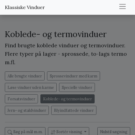
Klassiske Vinduer
Koblede- og termovinduer
Find brugte koblede vinduer og termovinduer.
Flere typer på lager - sprossede, to-lags termo
m.fl.
Alle brugte vinduer
Sprossevinduer med karm
Løse vinduer uden karme
Specielle vinduer
Forsatsvinduer
Koblede- og termovinduer
Jern- og staldvinduer
Blyindfattede vinduer
Søg på mål m.m.
Sortér visning
Nulstil søgning