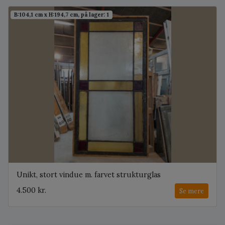
B:104,1 cm x H:194,7 cm, på lager: 1
Unikt, stort vindue m. farvet strukturglas
4.500 kr.
Se mere