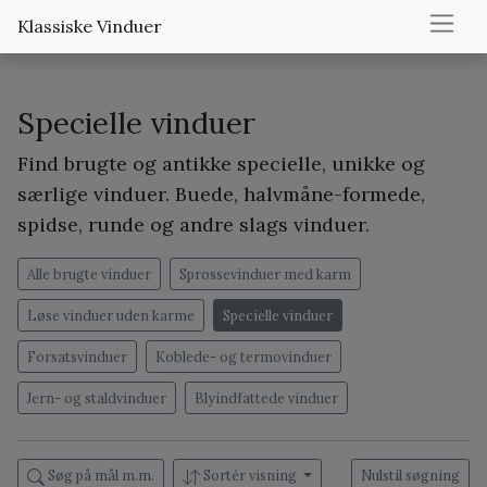
Klassiske Vinduer
Specielle vinduer
Find brugte og antikke specielle, unikke og
særlige vinduer. Buede, halvmåne-formede,
spidse, runde og andre slags vinduer.
Alle brugte vinduer
Sprossevinduer med karm
Løse vinduer uden karme
Specielle vinduer
Forsatsvinduer
Koblede- og termovinduer
Jern- og staldvinduer
Blyindfattede vinduer
Søg på mål m.m.
Sortér visning
Nulstil søgning