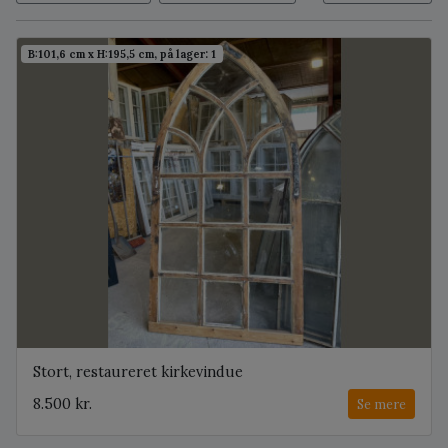
B:101,6 cm x H:195,5 cm, på lager: 1
Stort, restaureret kirkevindue
8.500 kr.
Se mere