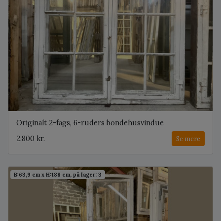
Originalt 2-fags, 6-ruders bondehusvindue
2.800 kr.
Se mere
B:63,9 cm x H:188 cm, på lager: 3