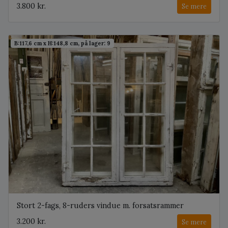
3.800 kr.
Se mere
B:117,6 cm x H:148,8 cm, på lager: 9
Stort 2-fags, 8-ruders vindue m. forsatsrammer
3.200 kr.
Se mere