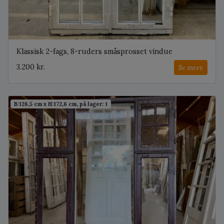
Klassisk 2-fags, 8-ruders småsprosset vindue
3.200 kr.
Se mere
B:126,5 cm x H:172,6 cm, på lager: 1