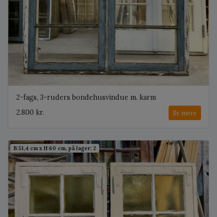
2-fags, 3-ruders bondehusvindue m. karm
2.800 kr.
Se mere
B:51,4 cm x H:60 cm, på lager: 2