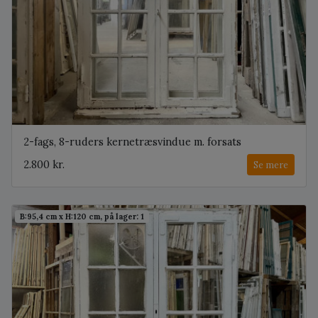
2-fags, 8-ruders kernetræsvindue m. forsats
2.800 kr.
Se mere
B:95,4 cm x H:120 cm, på lager: 1