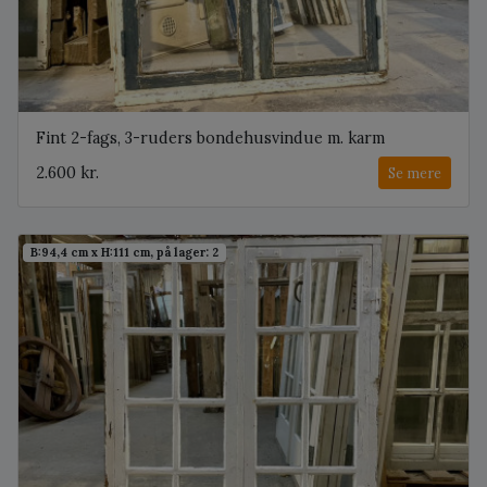
Fint 2-fags, 3-ruders bondehusvindue m. karm
2.600 kr.
Se mere
B:94,4 cm x H:111 cm, på lager: 2