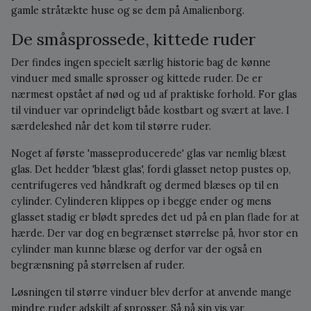
gamle stråtækte huse og se dem på Amalienborg.
De småsprossede, kittede ruder
Der findes ingen specielt særlig historie bag de kønne
vinduer med smalle sprosser og kittede ruder. De er
nærmest opstået af nød og ud af praktiske forhold. For glas
til vinduer var oprindeligt både kostbart og svært at lave. I
særdeleshed når det kom til større ruder.
Noget af første 'masseproducerede' glas var nemlig blæst
glas. Det hedder 'blæst glas', fordi glasset netop pustes op,
centrifugeres ved håndkraft og dermed blæses op til en
cylinder. Cylinderen klippes op i begge ender og mens
glasset stadig er blødt spredes det ud på en plan flade for at
hærde. Der var dog en begrænset størrelse på, hvor stor en
cylinder man kunne blæse og derfor var der også en
begrænsning på størrelsen af ruder.
Løsningen til større vinduer blev derfor at anvende mange
mindre ruder adskilt af sprosser. Så på sin vis var