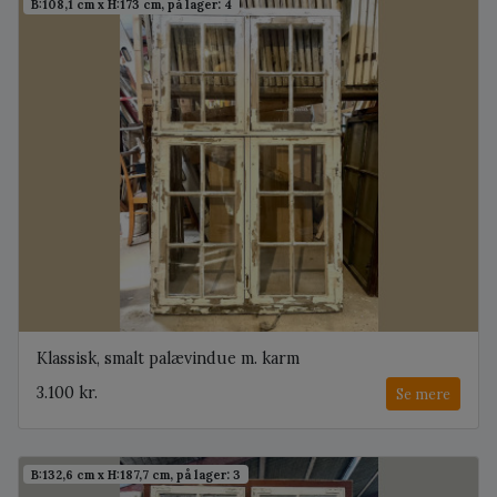
B:108,1 cm x H:173 cm, på lager: 4
Klassisk, smalt palævindue m. karm
3.100 kr.
Se mere
B:132,6 cm x H:187,7 cm, på lager: 3