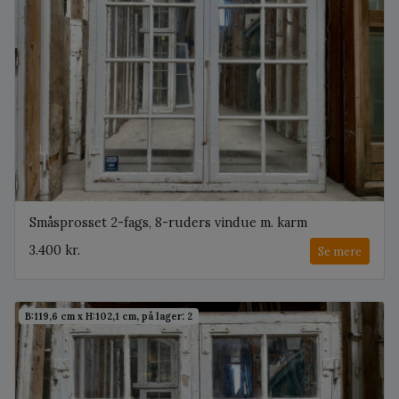
Småsprosset 2-fags, 8-ruders vindue m. karm
3.400 kr.
Se mere
B:119,6 cm x H:102,1 cm, på lager: 2