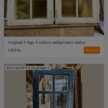
Originalt 1-fags, 4-ruders, småsprosset vindue
1.400 kr.
Se mere
B:51,4 cm x H:79,4 cm, på lager: 1