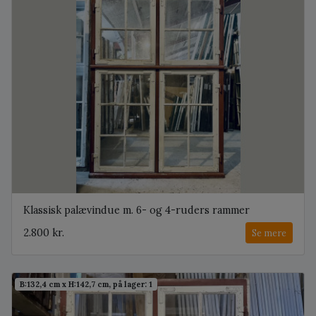
Klassisk palævindue m. 6- og 4-ruders rammer
2.800 kr.
Se mere
B:132,4 cm x H:142,7 cm, på lager: 1