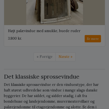
Højt palævindue med smukke, buede ruder
3.800 kr.
Se mere
« Forrige
Næste »
Det klassiske sprossevindue
Det klassiske sprossevindue er den vinduestype, der har
haft størst udbredelse som vindue i mange slags danske
byggerier. De har siddet, og sidder stadig, i alt fra
bondehuse og landejendomme, murermestervillaer og
palæejendomme til etageejendomme og slotte. Se dem i