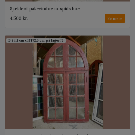
Sjældent palævindue m. spids bue
4.500 kr.
Se mere
B:94,1 cm x H:172,5 cm, på lager: 3