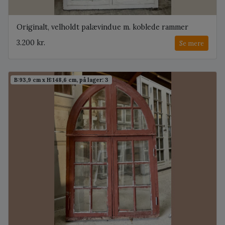
Originalt, velholdt palævindue m. koblede rammer
3.200 kr.
Se mere
B:93,9 cm x H:148,6 cm, på lager: 3