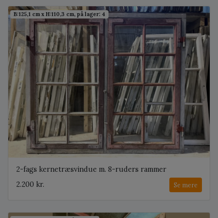
B:125,1 cm x H:110,3 cm, på lager: 4
2-fags kernetræsvindue m. 8-ruders rammer
2.200 kr.
Se mere