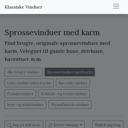
Klassiske Vinduer
Sprossevinduer med karm
Find brugte, originale sprossevinduer med
karm. Velegnet til gamle huse, drivhuse,
havestuer m.m.
Alle brugte vinduer
Sprossevinduer med karm
Løse vinduer uden karme
Specielle vinduer
Forsatsvinduer
Koblede- og termovinduer
Jern- og staldvinduer
Blyindfattede vinduer
Søg på mål m.m.
Sortér visning
Nulstil søgning