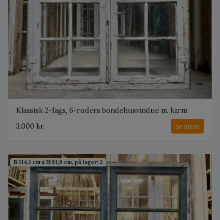
Klassisk 2-fags, 6-ruders bondehusvindue m. karm
3.000 kr.
Se mere
B:114,1 cm x H:91,9 cm, på lager: 2