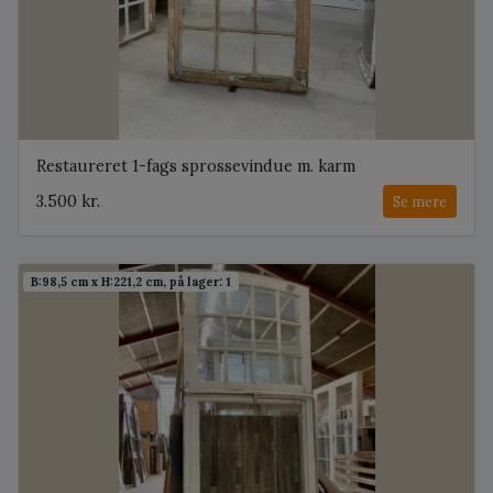
Restaureret 1-fags sprossevindue m. karm
3.500 kr.
Se mere
B:98,5 cm x H:221,2 cm, på lager: 1