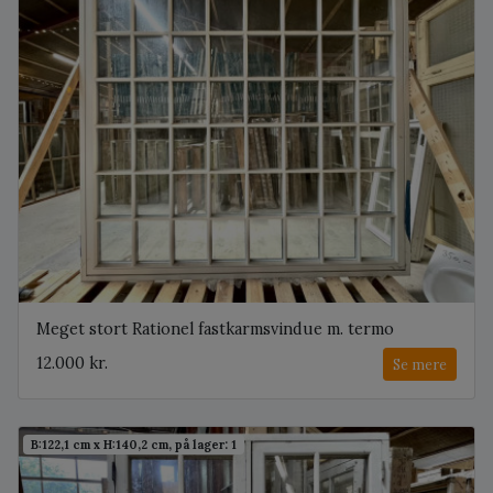
Meget stort Rationel fastkarmsvindue m. termo
12.000 kr.
Se mere
B:122,1 cm x H:140,2 cm, på lager: 1