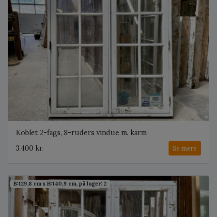
Koblet 2-fags, 8-ruders vindue m. karm
3.400 kr.
Se mere
B:129,8 cm x H:140,9 cm, på lager: 2