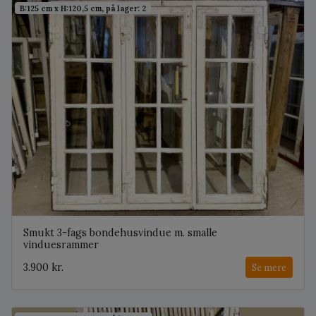
B:125 cm x H:120,5 cm, på lager: 2
Smukt 3-fags bondehusvindue m. smalle
vinduesrammer
3.900 kr.
Se mere