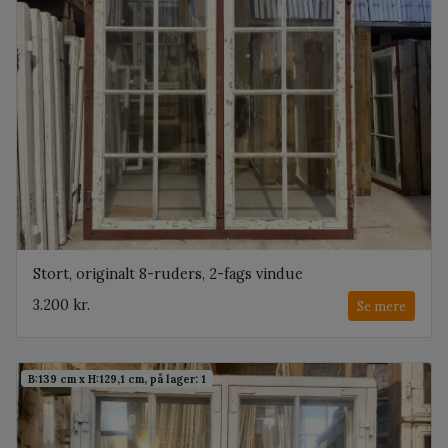
Stort, originalt 8-ruders, 2-fags vindue
3.200 kr.
Se mere
B:139 cm x H:129,1 cm, på lager: 1