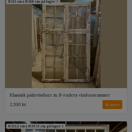
B:112 cm x H:188 cm, på lager: 7
Klassisk palævinduer m. 8-ruders vinduesrammer
2.200 kr.
Se mere
B:212,3 cm x H:197,3 cm, på lager: 1