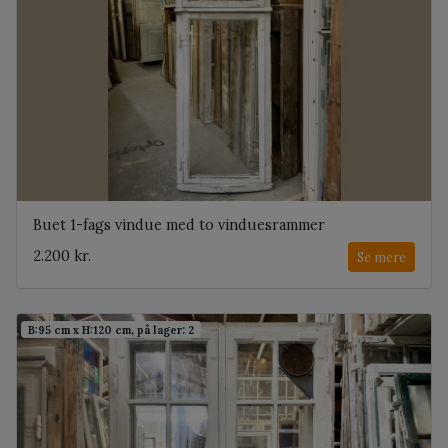
Buet 1-fags vindue med to vinduesrammer
2.200 kr.
Se mere
B:95 cm x H:120 cm, på lager: 2