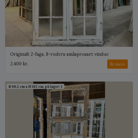
Originalt 2-fags, 8-ruders småsprosset vindue
2.400 kr.
Se mere
B:98,5 cm x H:182 cm, på lager: 1