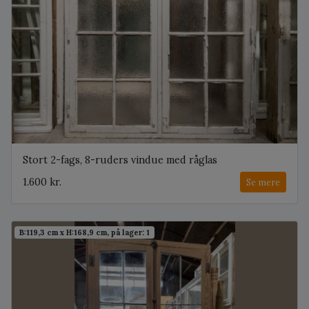
Stort 2-fags, 8-ruders vindue med råglas
1.600 kr.
Se mere
B:119,3 cm x H:168,9 cm, på lager: 1