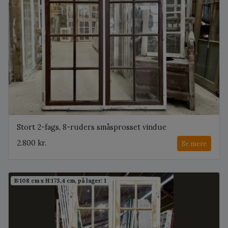
Stort 2-fags, 8-ruders småsprosset vindue
2.800 kr.
Se mere
B:108 cm x H:173,4 cm, på lager: 1