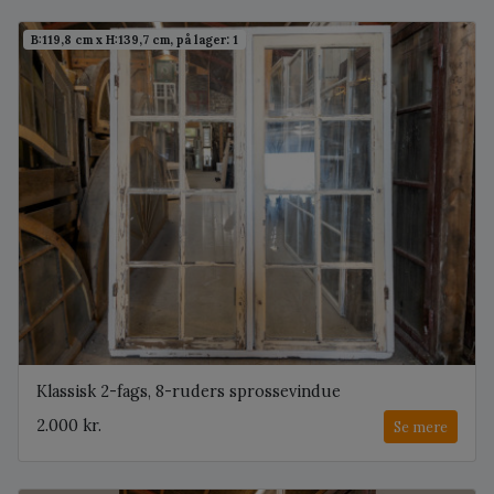
B:119,8 cm x H:139,7 cm, på lager: 1
Klassisk 2-fags, 8-ruders sprossevindue
2.000 kr.
Se mere