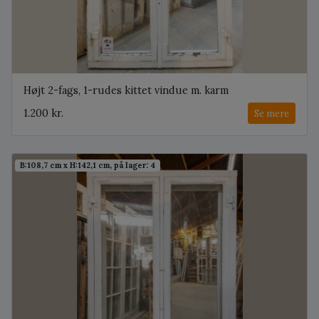
Højt 2-fags, 1-rudes kittet vindue m. karm
1.200 kr.
Se mere
B:108,7 cm x H:142,1 cm, på lager: 4