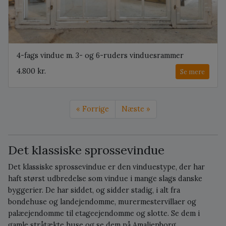
4-fags vindue m. 3- og 6-ruders vinduesrammer
4.800 kr.
Se mere
« Forrige
Næste »
Det klassiske sprossevindue
Det klassiske sprossevindue er den vinduestype, der har
haft størst udbredelse som vindue i mange slags danske
byggerier. De har siddet, og sidder stadig, i alt fra
bondehuse og landejendomme, murermestervillaer og
palæejendomme til etageejendomme og slotte. Se dem i
gamle stråtækte huse og se dem på Amalienborg.