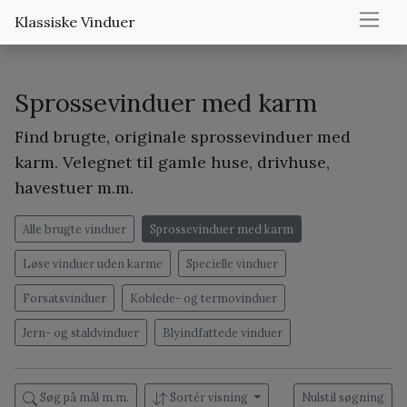
Klassiske Vinduer
Sprossevinduer med karm
Find brugte, originale sprossevinduer med
karm. Velegnet til gamle huse, drivhuse,
havestuer m.m.
Alle brugte vinduer
Sprossevinduer med karm
Løse vinduer uden karme
Specielle vinduer
Forsatsvinduer
Koblede- og termovinduer
Jern- og staldvinduer
Blyindfattede vinduer
Søg på mål m.m.
Sortér visning
Nulstil søgning