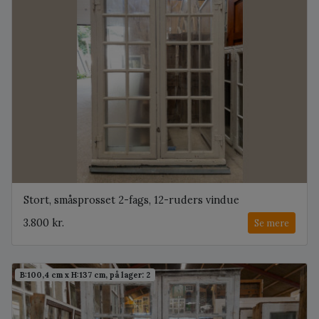
Stort, småsprosset 2-fags, 12-ruders vindue
3.800 kr.
Se mere
B:100,4 cm x H:137 cm, på lager: 2