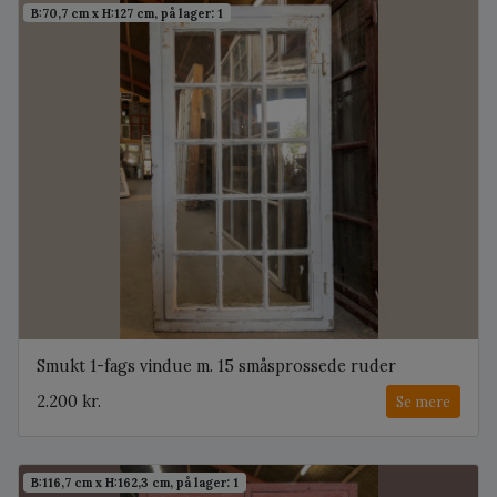
B:70,7 cm x H:127 cm, på lager: 1
Smukt 1-fags vindue m. 15 småsprossede ruder
2.200 kr.
Se mere
B:116,7 cm x H:162,3 cm, på lager: 1