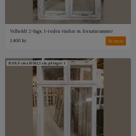
Velholdt 2-fags, 1-rudes vindue m. forsatsrammer
1.400 kr.
Se mere
B:119,9 cm x H:182,2 cm, på lager: 1