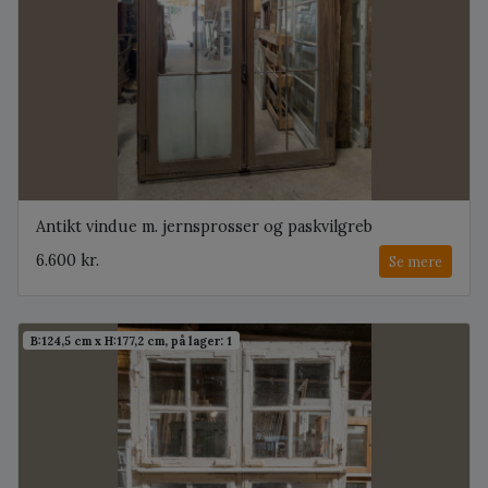
Antikt vindue m. jernsprosser og paskvilgreb
6.600 kr.
Se mere
B:124,5 cm x H:177,2 cm, på lager: 1