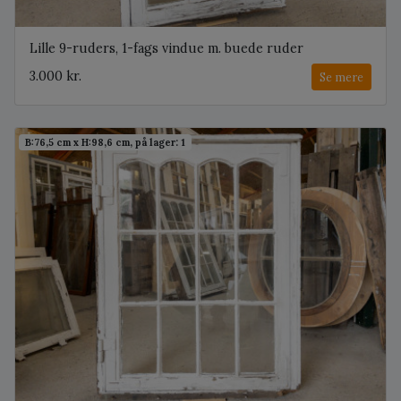
Lille 9-ruders, 1-fags vindue m. buede ruder
3.000 kr.
Se mere
B:76,5 cm x H:98,6 cm, på lager: 1