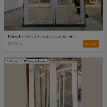
Klassisk 8-ruders sprossevindue m. karm
2.400 kr.
Se mere
B:95 cm x H:137,7 cm, på lager: 1