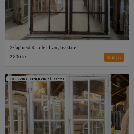
2-fag med 8 ruder hver; teaktræ
2.800 kr.
Se mere
B:119,5 cm x H:128,8 cm, på lager: 1