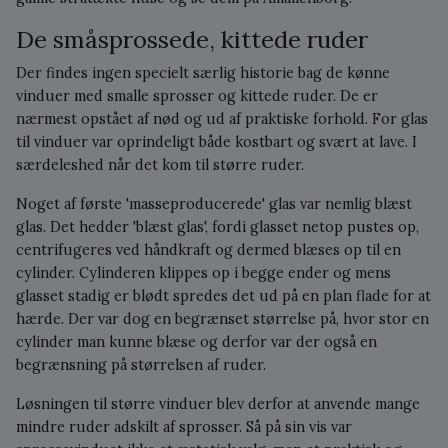
De småsprossede, kittede ruder
Der findes ingen specielt særlig historie bag de kønne
vinduer med smalle sprosser og kittede ruder. De er
nærmest opstået af nød og ud af praktiske forhold. For glas
til vinduer var oprindeligt både kostbart og svært at lave. I
særdeleshed når det kom til større ruder.
Noget af første 'masseproducerede' glas var nemlig blæst
glas. Det hedder 'blæst glas', fordi glasset netop pustes op,
centrifugeres ved håndkraft og dermed blæses op til en
cylinder. Cylinderen klippes op i begge ender og mens
glasset stadig er blødt spredes det ud på en plan flade for at
hærde. Der var dog en begrænset størrelse på, hvor stor en
cylinder man kunne blæse og derfor var der også en
begrænsning på størrelsen af ruder.
Løsningen til større vinduer blev derfor at anvende mange
mindre ruder adskilt af sprosser. Så på sin vis var