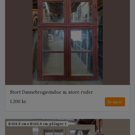
Stort Dannebrogsvindue m. store ruder
1.200 kr.
Se mere
B:106,9 cm x H:150,9 cm, på lager: 1