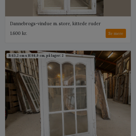
Dannebrogs-vindue m. store, kittede ruder
1.600 kr.
Se mere
B:63,2 cm x H:98,9 cm, på lager: 2