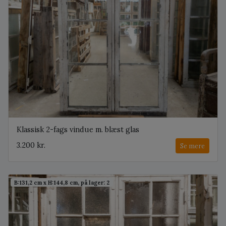
Klassisk 2-fags vindue m. blæst glas
3.200 kr.
Se mere
B:131,2 cm x H:144,8 cm, på lager: 2