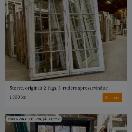
Større, originalt 2-fags, 8-ruders sprossevindue
1.800 kr.
Se mere
B:88,6 cm x H:115 cm, på lager: 2