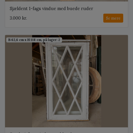
Sjældent 1-fags vindue med buede ruder
3.000 kr.
Se mere
B:62,6 cm x H:118 cm, på lager: 2