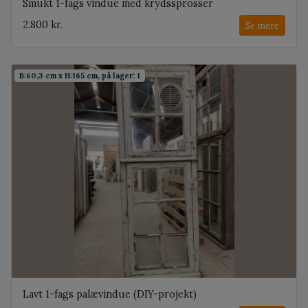
Smukt 1-fags vindue med krydssprosser
2.800 kr.
Se mere
B:60,3 cm x H:165 cm, på lager: 1
Lavt 1-fags palævindue (DIY-projekt)