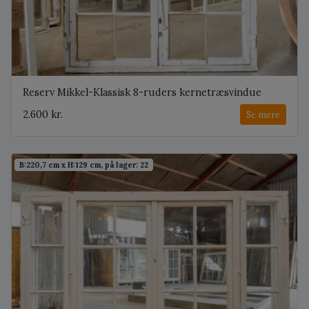
Reserv Mikkel-Klassisk 8-ruders kernetræsvindue
2.600 kr.
Se mere
B:220,7 cm x H:129 cm, på lager: 22