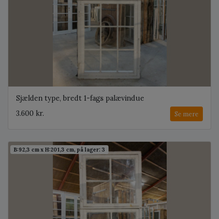
Sjælden type, bredt 1-fags palævindue
3.600 kr.
Se mere
B:92,3 cm x H:201,3 cm, på lager: 3