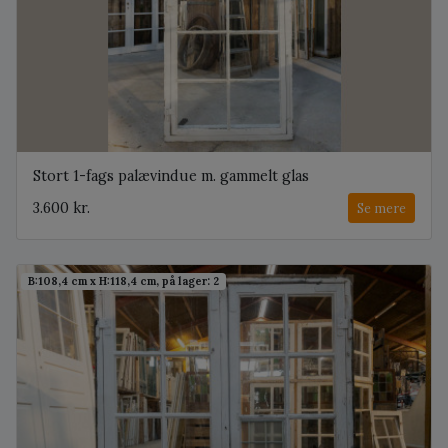
Stort 1-fags palævindue m. gammelt glas
3.600 kr.
Se mere
B:108,4 cm x H:118,4 cm, på lager: 2