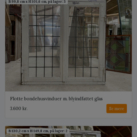
B:99,8 cm x H:101,6 cm, på lager: 3
Flotte bondehusvinduer m. blyindfattet glas
3.600 kr.
Se mere
B:130,2 cm x H:149,8 cm, på lager: 2