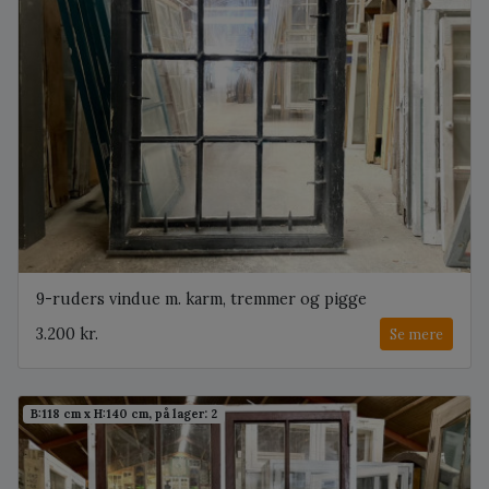
9-ruders vindue m. karm, tremmer og pigge
3.200 kr.
Se mere
B:118 cm x H:140 cm, på lager: 2