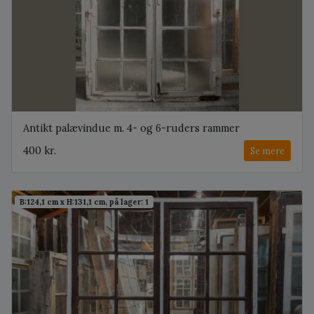
Antikt palævindue m. 4- og 6-ruders rammer
400 kr.
Se mere
B:124,1 cm x H:131,1 cm, på lager: 1