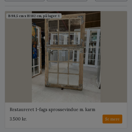
B:98,5 cm x H:182 cm, på lager: 1
Restaureret 1-fags sprossevindue m. karm
3.500 kr.
Se mere