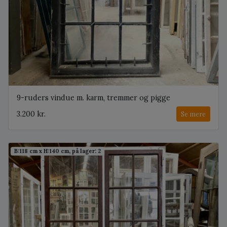
9-ruders vindue m. karm, tremmer og pigge
3.200 kr.
Se mere
B:118 cm x H:140 cm, på lager: 2