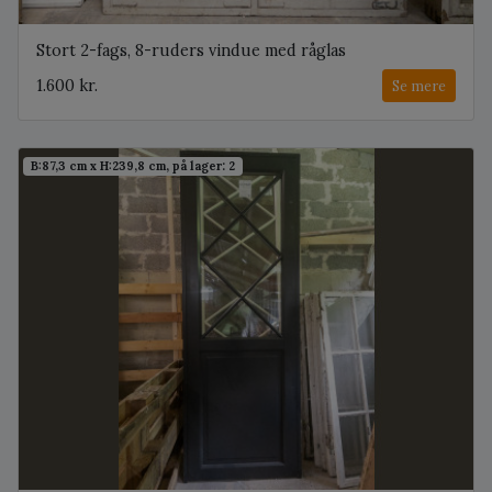
Stort 2-fags, 8-ruders vindue med råglas
1.600 kr.
Se mere
B:87,3 cm x H:239,8 cm, på lager: 2