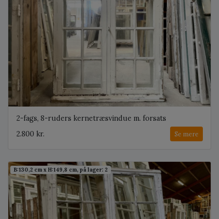
2-fags, 8-ruders kernetræsvindue m. forsats
2.800 kr.
Se mere
B:130,2 cm x H:149,8 cm, på lager: 2