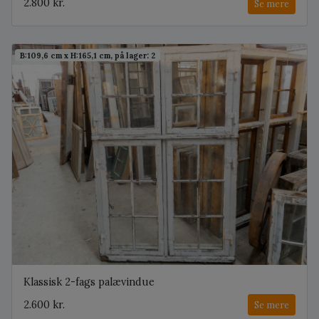
2.800 kr.
Se mere
B:109,6 cm x H:165,1 cm, på lager: 2
Klassisk 2-fags palævindue
2.600 kr.
Se mere