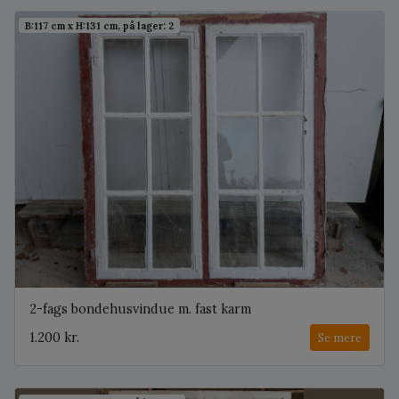
B:117 cm x H:131 cm, på lager: 2
2-fags bondehusvindue m. fast karm
1.200 kr.
Se mere