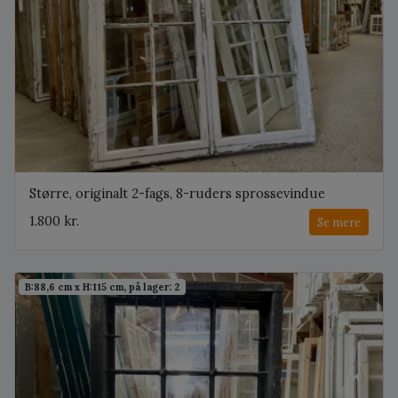
Større, originalt 2-fags, 8-ruders sprossevindue
1.800 kr.
Se mere
B:88,6 cm x H:115 cm, på lager: 2