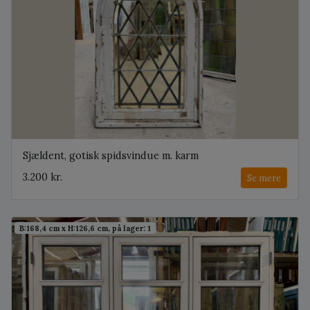
Sjældent, gotisk spidsvindue m. karm
3.200 kr.
Se mere
B:168,4 cm x H:126,6 cm, på lager: 1