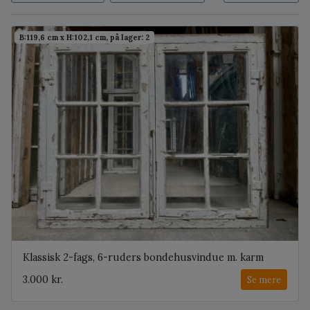
B:119,6 cm x H:102,1 cm, på lager: 2
Klassisk 2-fags, 6-ruders bondehusvindue m. karm
3.000 kr.
Se mere