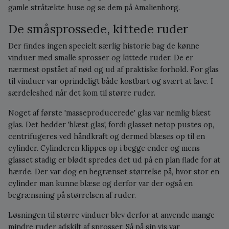
gamle stråtækte huse og se dem på Amalienborg.
De småsprossede, kittede ruder
Der findes ingen specielt særlig historie bag de kønne
vinduer med smalle sprosser og kittede ruder. De er
nærmest opstået af nød og ud af praktiske forhold. For glas
til vinduer var oprindeligt både kostbart og svært at lave. I
særdeleshed når det kom til større ruder.
Noget af første 'masseproducerede' glas var nemlig blæst
glas. Det hedder 'blæst glas', fordi glasset netop pustes op,
centrifugeres ved håndkraft og dermed blæses op til en
cylinder. Cylinderen klippes op i begge ender og mens
glasset stadig er blødt spredes det ud på en plan flade for at
hærde. Der var dog en begrænset størrelse på, hvor stor en
cylinder man kunne blæse og derfor var der også en
begrænsning på størrelsen af ruder.
Løsningen til større vinduer blev derfor at anvende mange
mindre ruder adskilt af sprosser. Så på sin vis var