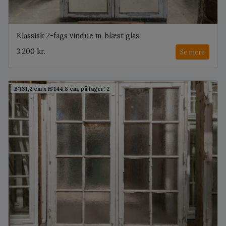
Klassisk 2-fags vindue m. blæst glas
3.200 kr.
Se mere
B:131,2 cm x H:144,8 cm, på lager: 2