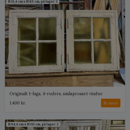
B:51,4 cm x H:60 cm, på lager: 2
Originalt 1-fags, 4-ruders, småsprosset vindue
1.400 kr.
Se mere
B:94,4 cm x H:111 cm, på lager: 2