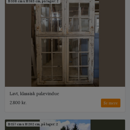
B:108 cm x H:163 cm, på lager: 2
Lavt, klassisk palævindue
2.800 kr.
Se mere
B:157 cm x H:202 cm, på lager: 2