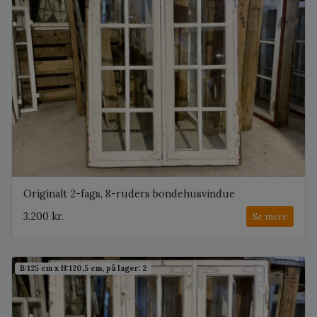
Originalt 2-fags, 8-ruders bondehusvindue
3.200 kr.
Se mere
B:125 cm x H:120,5 cm, på lager: 2