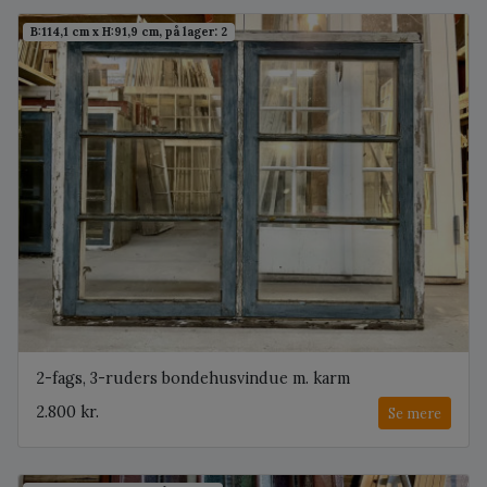
B:114,1 cm x H:91,9 cm, på lager: 2
2-fags, 3-ruders bondehusvindue m. karm
2.800 kr.
Se mere