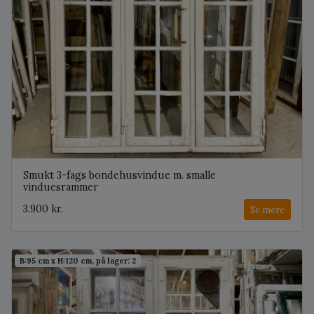
Smukt 3-fags bondehusvindue m. smalle
vinduesrammer
3.900 kr.
Se mere
B:95 cm x H:120 cm, på lager: 2