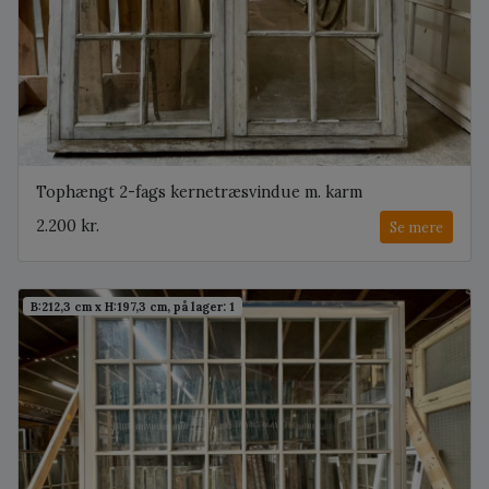
Tophængt 2-fags kernetræsvindue m. karm
2.200 kr.
Se mere
B:212,3 cm x H:197,3 cm, på lager: 1