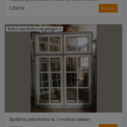
1.200 kr.
Se mere
B:131,5 cm x H:166,2 cm, på lager: 2
Sjældent palævindue m. 2-ruders rammer