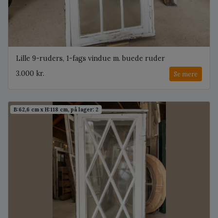
Lille 9-ruders, 1-fags vindue m. buede ruder
3.000 kr.
Se mere
B:62,6 cm x H:118 cm, på lager: 2