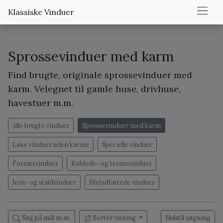
Klassiske Vinduer
Sprossevinduer med karm
Find brugte, originale sprossevinduer med
karm. Velegnet til gamle huse, drivhuse,
havestuer m.m.
Alle brugte vinduer
Sprossevinduer med karm
Løse vinduer uden karme
Specielle vinduer
Forsatsvinduer
Koblede- og termovinduer
Jern- og staldvinduer
Blyindfattede vinduer
Søg på mål m.m.
Sortér visning
Nulstil søgning