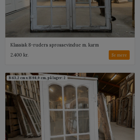
Klassisk 8-ruders sprossevindue m. karm
2.400 kr.
Se mere
B:63,2 cm x H:98,9 cm, på lager: 2