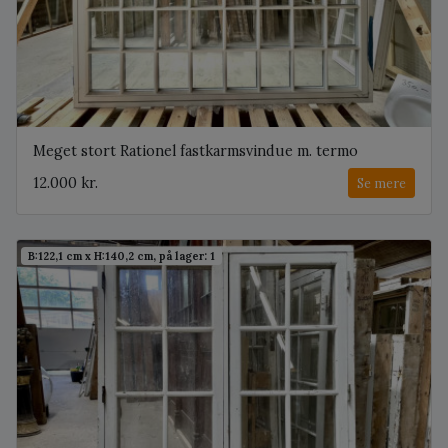
Meget stort Rationel fastkarmsvindue m. termo
12.000 kr.
Se mere
B:122,1 cm x H:140,2 cm, på lager: 1