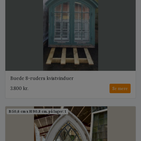
Buede 8-ruders kvistvinduer
3.800 kr.
Se mere
B:50,6 cm x H:90,8 cm, på lager: 1