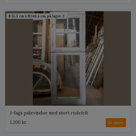
B:55,3 cm x H:146,5 cm, på lager: 2
1-fags palævindue med stort rudefelt
1.200 kr.
Se mere