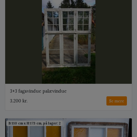
3+3 fagsvindue palævindue
3.200 kr.
Se mere
B:110 cm x H:173 cm, på lager: 2