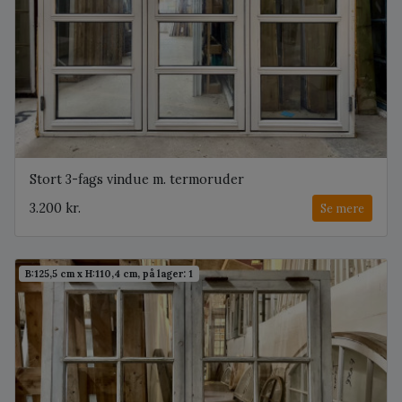
Stort 3-fags vindue m. termoruder
3.200 kr.
Se mere
B:125,5 cm x H:110,4 cm, på lager: 1