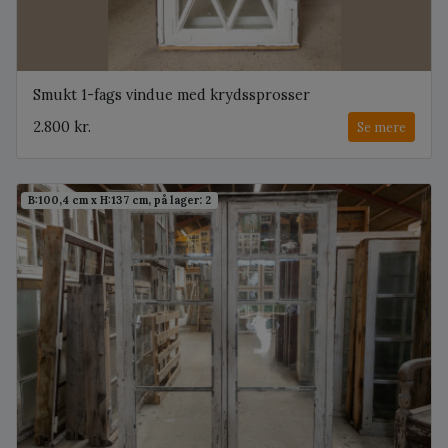
Smukt 1-fags vindue med krydssprosser
2.800 kr.
Se mere
B:100,4 cm x H:137 cm, på lager: 2