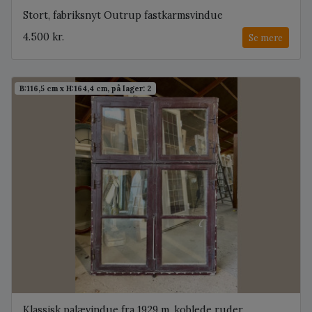
Stort, fabriksnyt Outrup fastkarmsvindue
4.500 kr.
Se mere
B:116,5 cm x H:164,4 cm, på lager: 2
Klassisk palævindue fra 1929 m. koblede ruder