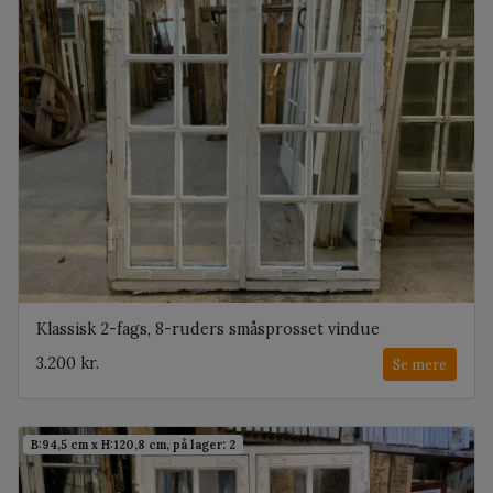
Klassisk 2-fags, 8-ruders småsprosset vindue
3.200 kr.
Se mere
B:94,5 cm x H:120,8 cm, på lager: 2