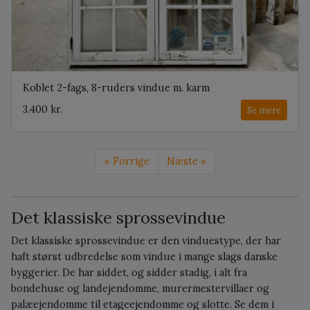
Koblet 2-fags, 8-ruders vindue m. karm
3.400 kr.
Se mere
« Forrige
Næste »
Det klassiske sprossevindue
Det klassiske sprossevindue er den vinduestype, der har
haft størst udbredelse som vindue i mange slags danske
byggerier. De har siddet, og sidder stadig, i alt fra
bondehuse og landejendomme, murermestervillaer og
palæejendomme til etageejendomme og slotte. Se dem i