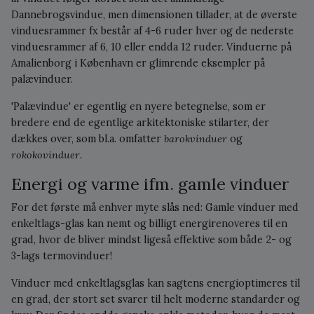
Dannebrogsvindue, men dimensionen tillader, at de øverste
vinduesrammer fx består af 4-6 ruder hver og de nederste
vinduesrammer af 6, 10 eller endda 12 ruder. Vinduerne på
Amalienborg i København er glimrende eksempler på
palævinduer.
'Palævindue' er egentlig en nyere betegnelse, som er
bredere end de egentlige arkitektoniske stilarter, der
dækkes over, som bl.a. omfatter
barokvinduer
og
rokokovinduer
.
Energi og varme ifm. gamle vinduer
For det første må enhver myte slås ned: Gamle vinduer med
enkeltlags-glas kan nemt og billigt energirenoveres til en
grad, hvor de bliver mindst ligeså effektive som både 2- og
3-lags termovinduer!
Vinduer med enkeltlagsglas kan sagtens energioptimeres til
en grad, der stort set svarer til helt moderne standarder og