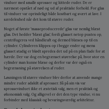
vinduer med smalle sprosser og kittede ruder. De er
nærmest opstået af nød og ud af praktiske forhold. For glas
til vinduer var oprindeligt både kostbart og svært at lave. I
særdeleshed når det kom til større ruder.
Noget af første 'masseproducerede' glas var nemlig blæst
glas. Det hedder 'blæst glas', fordi glasset netop pustes op,
centrifugeres ved håndkraft og dermed blæses op til en
cylinder. Cylinderen klippes op i begge ender og mens
glasset stadig er blødt spredes det ud på en plan flade for at
hærde. Der var dog en begrænset størrelse på, hvor stor en
cylinder man kunne blæse og derfor var der også en
begrænsning på størrelsen af ruder.
Løsningen til større vinduer blev derfor at anvende mange
mindre ruder adskilt af sprosser. Så på sin vis var
sprossevinduet ikke et æstetisk valg, men et praktisk og
økonomisk valg. Og alligevel er det den type vindue, vi nu
forbinder med klassisk og bevaringsværdig arkitektur.