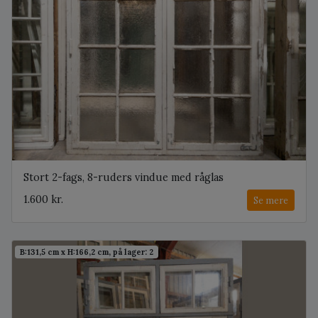
Stort 2-fags, 8-ruders vindue med råglas
1.600 kr.
Se mere
B:131,5 cm x H:166,2 cm, på lager: 2