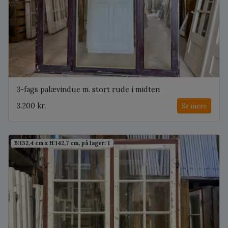
3-fags palævindue m. stort rude i midten
3.200 kr.
Se mere
B:132,4 cm x H:142,7 cm, på lager: 1