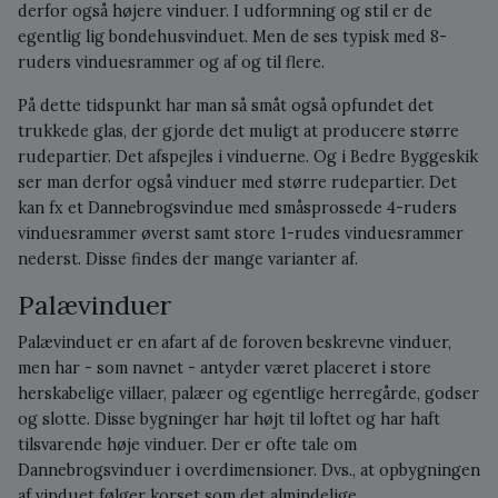
derfor også højere vinduer. I udformning og stil er de
egentlig lig bondehusvinduet. Men de ses typisk med 8-
ruders vinduesrammer og af og til flere.
På dette tidspunkt har man så småt også opfundet det
trukkede glas, der gjorde det muligt at producere større
rudepartier. Det afspejles i vinduerne. Og i Bedre Byggeskik
ser man derfor også vinduer med større rudepartier. Det
kan fx et Dannebrogsvindue med småsprossede 4-ruders
vinduesrammer øverst samt store 1-rudes vinduesrammer
nederst. Disse findes der mange varianter af.
Palævinduer
Palævinduet er en afart af de foroven beskrevne vinduer,
men har - som navnet - antyder været placeret i store
herskabelige villaer, palæer og egentlige herregårde, godser
og slotte. Disse bygninger har højt til loftet og har haft
tilsvarende høje vinduer. Der er ofte tale om
Dannebrogsvinduer i overdimensioner. Dvs., at opbygningen
af vinduet følger korset som det almindelige