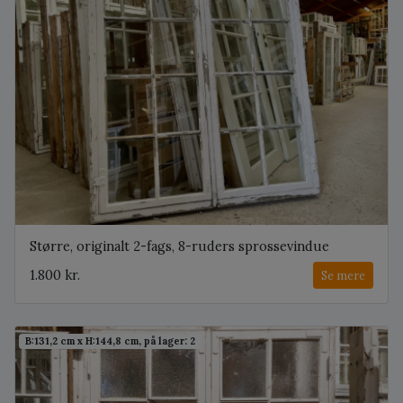
Større, originalt 2-fags, 8-ruders sprossevindue
1.800 kr.
Se mere
B:131,2 cm x H:144,8 cm, på lager: 2