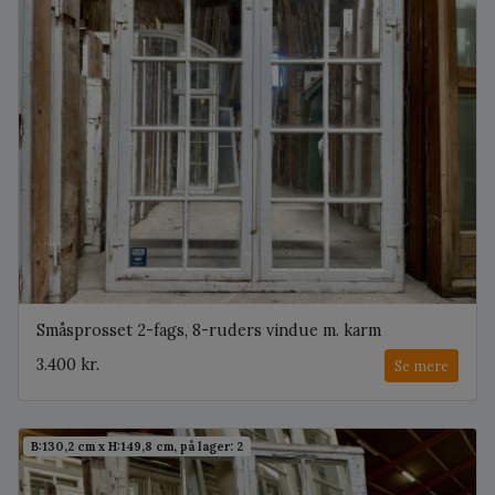
Småsprosset 2-fags, 8-ruders vindue m. karm
3.400 kr.
Se mere
B:130,2 cm x H:149,8 cm, på lager: 2