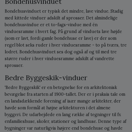
Bondehusvinduet
Bondehusvinduet er typisk det mindre, lave vindue. Stadig
med kittede vinduer adskilt af sprosser. Det almindelige
bondehusvindue er et to-fags-vindue med én
vinduesramme i hvert fag. På grund af vinduets lave højde
(som er lavt, fordi gamle bondehuse er lave) er der som
regel blot seks ruder i hver vinduesramme - to på tværs, tre
lodret. Bondehusvinduet ses dog også af og til med tre
større ruder i hver vinduesramme adskilt af vandrette
sprosser.
Bedre Byggeskik-vinduer
'Bedre Byggeskik' er en betegnelse for en arkitektonisk
bevægelse fra starten af 1900-tallet. Der er i praksis tale om
en landsdækkende forening af især mange arkitekter, der
havde som formål at højne arkitekturen i det almene
byggeri. De udarbejdede en lang række af tegninger til fx
enfamilieshuse, skoler, stationer og landhuse. Denne type af
bygninger var naturligvis højere end bondehuse og havde