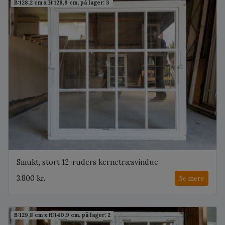
B:128,2 cm x H:128,9 cm, på lager: 3
Smukt, stort 12-ruders kernetræsvindue
3.800 kr.
Se mere
B:129,8 cm x H:140,9 cm, på lager: 2