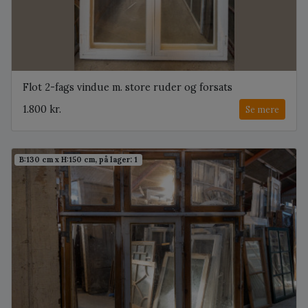
Flot 2-fags vindue m. store ruder og forsats
1.800 kr.
Se mere
B:130 cm x H:150 cm, på lager: 1