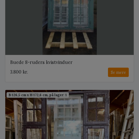
Buede 8-ruders kvistvinduer
3.800 kr.
Se mere
B:126,5 cm x H:172,6 cm, på lager: 1