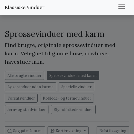
Klassiske Vinduer
Sprossevinduer med karm
Find brugte, originale sprossevinduer med
karm. Velegnet til gamle huse, drivhuse,
havestuer m.m.
Alle brugte vinduer
Sprossevinduer med karm
Løse vinduer uden karme
Specielle vinduer
Forsatsvinduer
Koblede- og termovinduer
Jern- og staldvinduer
Blyindfattede vinduer
Søg på mål m.m.
Sortér visning
Nulstil søgning