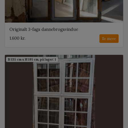
Originalt 3-fags dannebrogsvindue
1.600 kr.
Se mere
B:135 cm x H:191 cm, på lager: 1