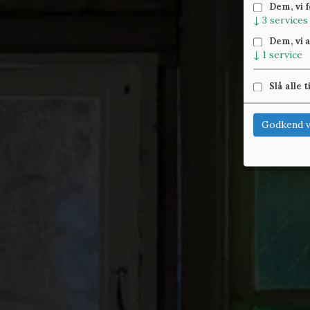
Dem, vi 
↓
3
services
Dem, vi 
↓
1
service
Slå alle t
Godkend v