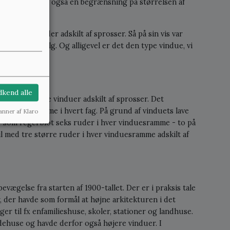
 derfor var der også en begrænsning på størrelsen af
e mindre ruder adskilt af sprosser. Så på sin vis var
 økonomisk valg. Og alligevel er det den type vindue, vi
.
kend alle
ig med kittede vinduer adskilt af sprosser. Det
 vinduesramme i hvert fag. På grund af vinduets lave
anner af Klaro
r som regel blot seks ruder i hver vinduesramme - to på
il med tre større ruder i hver vinduesramme adskilt af
vægelse fra starten af 1900-tallet. Der er i praksis tale
 der havde som formål at højne arkitekturen i det
r til fx enfamilieshuse, skoler, stationer og landhuse.
dehuse og havde derfor også højere vinduer. I