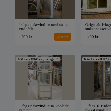
1-fags palævindue med stort
Originalt 1-fag
rudefelt
småsprosset v
1.200 kr.
1.400 kr.
Se mere
B:56 cm x H:167 cm, på lager: 1
B:54,6 cm x H:122,5 c
1-fags palævindue m. koblede
1-fags, 6-rude
rammer
forsatsvindue