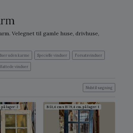
arm
rm. Velegnet til gamle huse, drivhuse,
duer uden karme
Specielle vinduer
Forsatsvinduer
dfattede vinduer
Nulstil søgning
 på lager: 2
B:51,4 cm x H:79,4 cm, på lager: 1