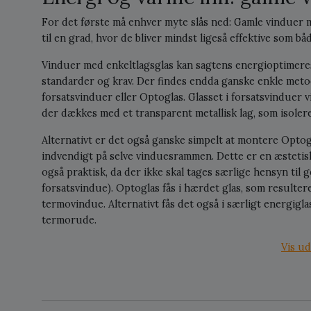
For det første må enhver myte slås ned: Gamle vinduer 
til en grad, hvor de bliver mindst ligeså effektive som b
Vinduer med enkeltlagsglas kan sagtens energioptimeres t
standarder og krav. Der findes endda ganske enkle meto
forsatsvinduer eller Optoglas. Glasset i forsatsvinduer v
der dækkes med et transparent metallisk lag, som isolere
Alternativt er det også ganske simpelt at montere Optog
indvendigt på selve vinduesrammen. Dette er en æstetisk
også praktisk, da der ikke skal tages særlige hensyn til 
forsatsvindue). Optoglas fås i hærdet glas, som resultere
termovindue. Alternativt fås det også i særligt energig
termorude.
Vis ud