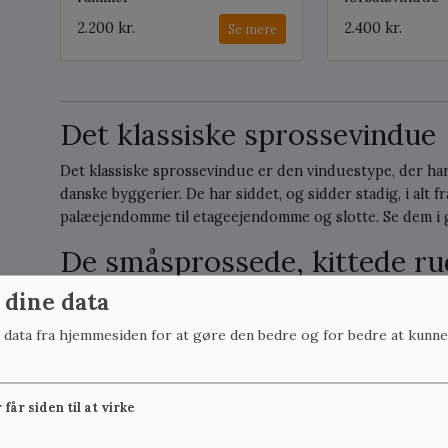
2.200 kr.
2.400 kr.
Se mere
Det klassiske sprossevindue
Det klassiske sprossevindue er den vinduestype, der ha
danske byggerier. De har siddet, og sidder stadig, i al
palæejendomme til etageejendomme og slotte. Se dem i 
De småsprossede, kittede ru
 dine data
Der findes ingen specielt særlig historie bag de kønne 
nærmest opstået af nød og ud af praktiske forhold. For g
r data fra hjemmesiden for at gøre den bedre og for bedre at kunne
lave. I særdeleshed når det kom til større ruder.
Noget af første 'masseproducerede' glas var nemlig blæst 
pustes op, centrifugeres ved håndkraft og dermed blæses
får siden til at virke
ender og mens glasset stadig er blødt spredes det ud på