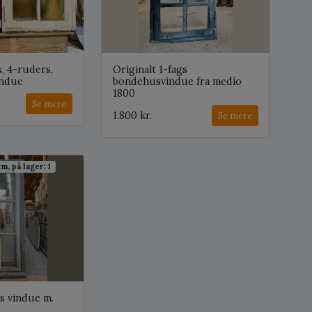
s, 4-ruders,
Originalt 1-fags
indue
bondehusvindue fra medio
1800
Se mere
1.800 kr.
Se mere
m, på lager: 1
rs vindue m.