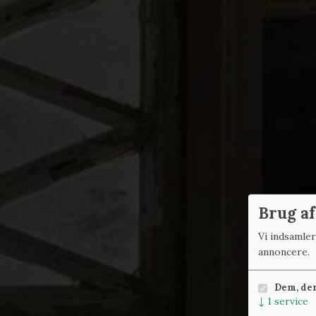
Brug af
Vi indsamle
annoncere.
Dem, der 
↓
1
service