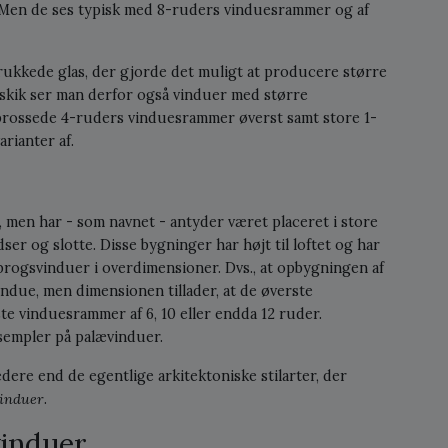
. Men de ses typisk med 8-ruders vinduesrammer og af
rukkede glas, der gjorde det muligt at producere større
eskik ser man derfor også vinduer med større
prossede 4-ruders vinduesrammer øverst samt store 1-
rianter af.
, men har - som navnet - antyder været placeret i store
ser og slotte. Disse bygninger har højt til loftet og har
ebrogsvinduer i overdimensioner. Dvs., at opbygningen af
ndue, men dimensionen tillader, at de øverste
e vinduesrammer af 6, 10 eller endda 12 ruder.
sempler på palævinduer.
dere end de egentlige arkitektoniske stilarter, der
induer
.
vinduer