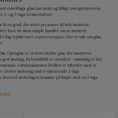
med enkeltlags-glas kan nemt og billigt energirenoveres
åde 2- og 3-lags termovinduer!
il en grad, der stort set svarer til helt moderne
der, hvor de mest simple handler om at montere
il i dag typisk være
coated energiglas
. Der er tale om glas,
r.
las. Optoglas er et stort stykke glas, der monteres
 god løsning, da lysindfald er uændret - samtidig er det
genstande i vindueskarmen (hvilket er tilfældet med et
r i bedre isolering end et tilsvarende 2-lags
las, hvorved isoleringen kommer på højde med en 3-lags
solgte