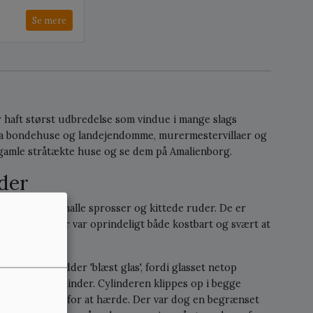
Se mere
r haft størst udbredelse som vindue i mange slags
t fra bondehuse og landejendomme, murermestervillaer og
gamle stråtækte huse og se dem på Amalienborg.
der
vinduer med smalle sprosser og kittede ruder. De er
las til vinduer var oprindeligt både kostbart og svært at
glas. Det hedder 'blæst glas', fordi glasset netop
 op til en cylinder. Cylinderen klippes op i begge
 en plan flade for at hærde. Der var dog en begrænset