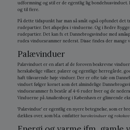
udformning og stil er de egentlig lig bondehusvinduet
og til flere.
På dette tidspunkt har man så småt også opfundet det t
rudepartier. Det afspejles i vinduerne. Og i Bedre Bygg
rudepartier. Det kan fx et Dannebrogsvindue med smås
rudes vinduesrammer nederst. Disse findes der mange va
Palævinduer
Palævinduet er en afart af de foroven beskrevne vinduer
herskabelige villaer, palæer og egentlige herregårde, god
haft tilsvarende høje vinduer. Der er ofte tale om Dann
vinduet følger korset som det almindelige Dannebrogsvi
vinduesrammer fx består af 4-6 ruder hver og de nederst
Vinduerne på Amalienborg i København er glimrende ek
'Palævindue' er egentlig en nyere betegnelse, som er bre
dækkes over, som bl.a. omfatter
barokvinduer
og
rokokov
Energi og varme ifm. gamle 