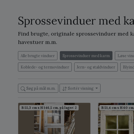
Sprossevinduer med k
Find brugte, originale sprossevinduer med ka
havestuer m.m.
Alle brugte vinduer
Sprossevinduer med karm
Løse vin
Koblede- og termovinduer
Jern- og staldvinduer
Blyin
Søg på mål m.m.
Sortér visning
B:55,3 cm x H:146,5 cm, på lager: 2
B:51,4 cm x H:60 cm,