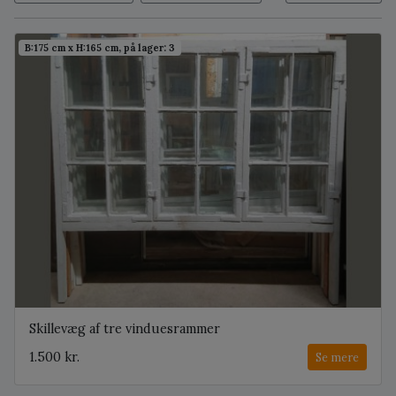
B:175 cm x H:165 cm, på lager: 3
Skillevæg af tre vinduesrammer
1.500 kr.
Se mere