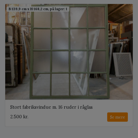
B:139,9 cm x H:168,2 cm, på lager: 1
Stort fabriksvindue m. 16 ruder i råglas
2.500 kr.
Se mere