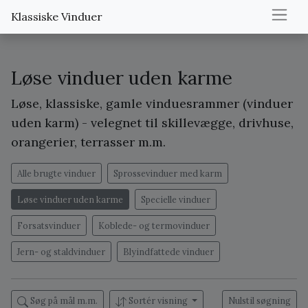
Klassiske Vinduer
Løse vinduer uden karme
Løse, klassiske, gamle vinduesrammer (vinduer
uden karm) - velegnet til skillevægge, drivhuse,
orangerier, terrasser m.m.
Alle brugte vinduer
Sprossevinduer med karm
Løse vinduer uden karme
Specielle vinduer
Forsatsvinduer
Koblede- og termovinduer
Jern- og staldvinduer
Blyindfattede vinduer
Søg på mål m.m.
Sortér visning
Nulstil søgning