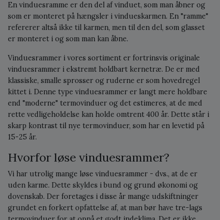
En vinduesramme er den del af vinduet, som man åbner og
som er monteret på hængsler i vindueskarmen. En "ramme"
refererer altså ikke til karmen, men til den del, som glasset
er monteret i og som man kan åbne.
Vinduesrammer i vores sortiment er fortrinsvis originale
vinduesrammer i ekstremt holdbart kernetræ. De er med
klassiske, smalle sprosser og ruderne er som hovedregel
kittet i. Denne type vinduesrammer er langt mere holdbare
end "moderne" termovinduer og det estimeres, at de med
rette vedligeholdelse kan holde omtrent 400 år. Dette står i
skarp kontrast til nye termovinduer, som har en levetid på
15-25 år.
Hvorfor løse vinduesrammer?
Vi har utrolig mange løse vinduesrammer - dvs., at de er
uden karme. Dette skyldes i bund og grund økonomi og
dovenskab. Der foretages i disse år mange udskiftninger
grundet en forkert opfattelse af, at man bør have tre-lags
termovinduer for at opnå et godt indeklima. Det er ikke