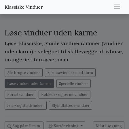
Klassiske Vinduer
Løse vinduer uden karme
Løse, klassiske, gamle vinduesrammer (vinduer
uden karm) - velegnet til skillevægge, drivhuse,
orangerier, terrasser m.m.
Alle brugte vinduer
Sprossevinduer med karm
Løse vinduer uden karme
Specielle vinduer
Forsatsvinduer
Koblede- og termovinduer
Jern- og staldvinduer
Blyindfattede vinduer
Søg på mål m.m.
Sortér visning
Nulstil søgning