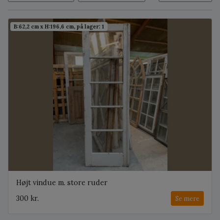
B:62,2 cm x H:196,6 cm, på lager: 1
Højt vindue m. store ruder
300 kr.
Se mere