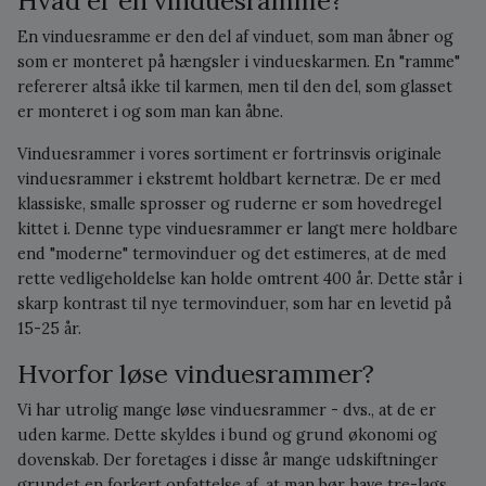
Hvad er en vinduesramme?
En vinduesramme er den del af vinduet, som man åbner og
som er monteret på hængsler i vindueskarmen. En "ramme"
refererer altså ikke til karmen, men til den del, som glasset
er monteret i og som man kan åbne.
Vinduesrammer i vores sortiment er fortrinsvis originale
vinduesrammer i ekstremt holdbart kernetræ. De er med
klassiske, smalle sprosser og ruderne er som hovedregel
kittet i. Denne type vinduesrammer er langt mere holdbare
end "moderne" termovinduer og det estimeres, at de med
rette vedligeholdelse kan holde omtrent 400 år. Dette står i
skarp kontrast til nye termovinduer, som har en levetid på
15-25 år.
Hvorfor løse vinduesrammer?
Vi har utrolig mange løse vinduesrammer - dvs., at de er
uden karme. Dette skyldes i bund og grund økonomi og
dovenskab. Der foretages i disse år mange udskiftninger
grundet en forkert opfattelse af, at man bør have tre-lags