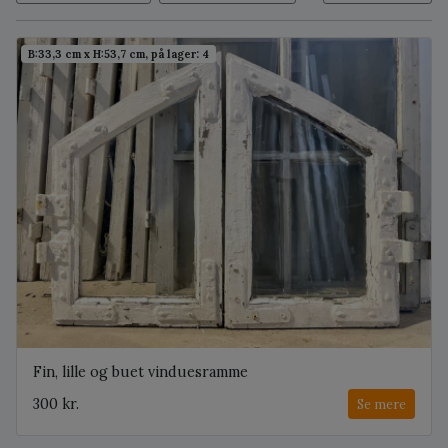
B:33,3 cm x H:53,7 cm, på lager: 4
Fin, lille og buet vinduesramme
300 kr.
Se mere