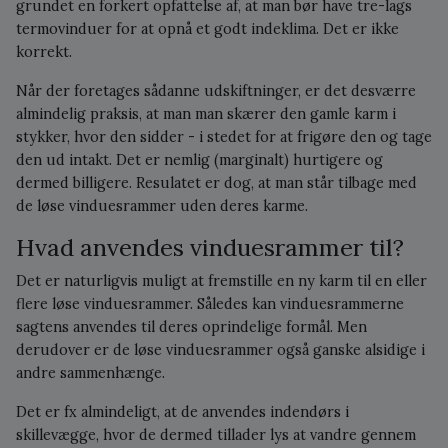
grundet en forkert opfattelse af, at man bør have tre-lags
termovinduer for at opnå et godt indeklima. Det er ikke
korrekt.
Når der foretages sådanne udskiftninger, er det desværre
almindelig praksis, at man man skærer den gamle karm i
stykker, hvor den sidder - i stedet for at frigøre den og tage
den ud intakt. Det er nemlig (marginalt) hurtigere og
dermed billigere. Resulatet er dog, at man står tilbage med
de løse vinduesrammer uden deres karme.
Hvad anvendes vinduesrammer til?
Det er naturligvis muligt at fremstille en ny karm til en eller
flere løse vinduesrammer. Således kan vinduesrammerne
sagtens anvendes til deres oprindelige formål. Men
derudover er de løse vinduesrammer også ganske alsidige i
andre sammenhænge.
Det er fx almindeligt, at de anvendes indendørs i
skillevægge, hvor de dermed tillader lys at vandre gennem