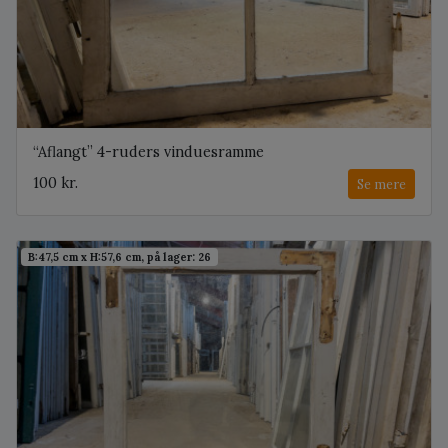
“Aflangt” 4-ruders vinduesramme
100 kr.
Se mere
B:47,5 cm x H:57,6 cm, på lager: 26