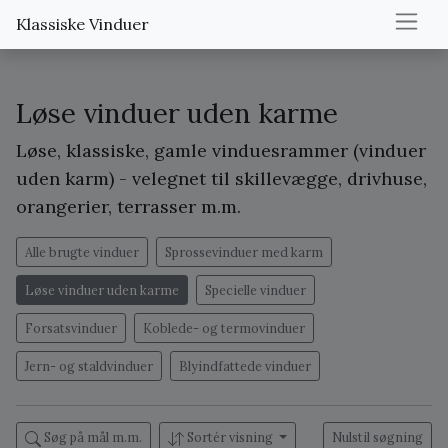
Klassiske Vinduer
Løse vinduer uden karme
Løse, klassiske, gamle vinduesrammer (vinduer
uden karm) - velegnet til skillevægge, drivhuse,
orangerier, terrasser m.m.
Alle brugte vinduer
Sprossevinduer med karm
Løse vinduer uden karme
Specielle vinduer
Forsatsvinduer
Koblede- og termovinduer
Jern- og staldvinduer
Blyindfattede vinduer
Søg på mål m.m.
Sortér visning
Nulstil søgning