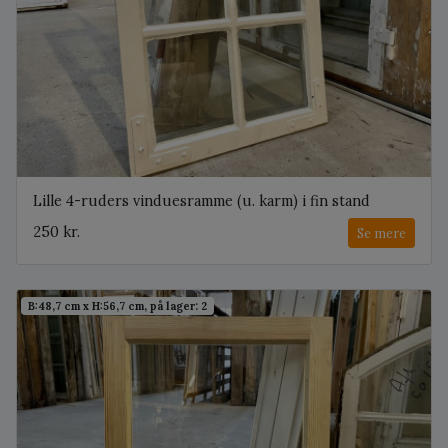
Lille 4-ruders vinduesramme (u. karm) i fin stand
250 kr.
Se mere
B:48,7 cm x H:56,7 cm, på lager: 2