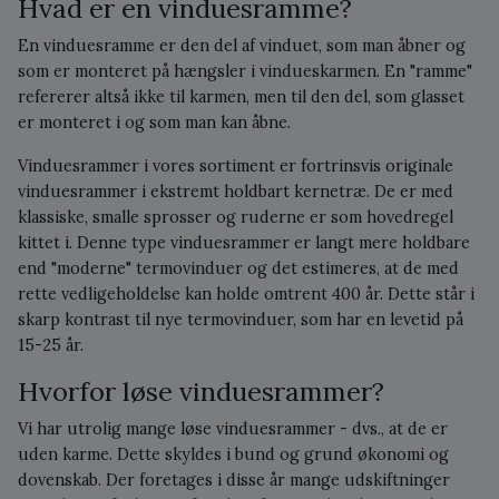
Hvad er en vinduesramme?
En vinduesramme er den del af vinduet, som man åbner og
som er monteret på hængsler i vindueskarmen. En "ramme"
refererer altså ikke til karmen, men til den del, som glasset
er monteret i og som man kan åbne.
Vinduesrammer i vores sortiment er fortrinsvis originale
vinduesrammer i ekstremt holdbart kernetræ. De er med
klassiske, smalle sprosser og ruderne er som hovedregel
kittet i. Denne type vinduesrammer er langt mere holdbare
end "moderne" termovinduer og det estimeres, at de med
rette vedligeholdelse kan holde omtrent 400 år. Dette står i
skarp kontrast til nye termovinduer, som har en levetid på
15-25 år.
Hvorfor løse vinduesrammer?
Vi har utrolig mange løse vinduesrammer - dvs., at de er
uden karme. Dette skyldes i bund og grund økonomi og
dovenskab. Der foretages i disse år mange udskiftninger