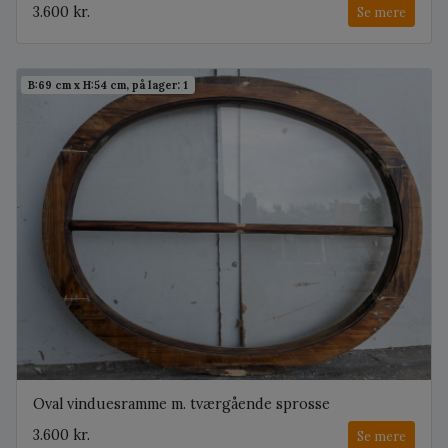
3.600 kr.
Se mere
B:69 cm x H:54 cm, på lager: 1
Oval vinduesramme m. tværgående sprosse
3.600 kr.
Se mere