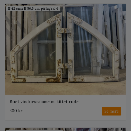
B:42 cm x H:56,5 cm, på lager: 4
Buet vinduesramme m. kittet rude
300 kr.
Se mere