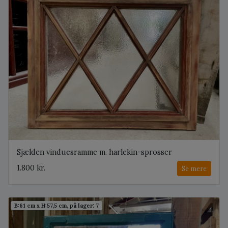
Sjælden vinduesramme m. harlekin-sprosser
1.800 kr.
Se mere
B:61 cm x H:57,5 cm, på lager: 7