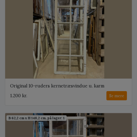
Original 10-ruders kernetræsvindue u. karm
1.200 kr.
Se mere
B:62,2 cm x H:148,2 cm, på lager: 1