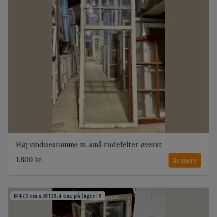
Høj vinduesramme m. små rudefelter øverst
1.800 kr.
Se mere
B:47,1 cm x H:119,4 cm, på lager: 9