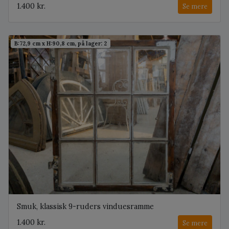
1.400 kr.
Se mere
B:72,9 cm x H:90,8 cm, på lager: 2
Smuk, klassisk 9-ruders vinduesramme
1.400 kr.
Se mere