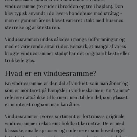
vinduesramme (to ruder i bredden og tre i højden). Den
blev typisk anvendt i de lavere bondehuse med stråtag -
men er gennem årene blevet varieret i takt med husenes
størrelse og arkitekturen.
Vinduesrammen findes således i mange udformninger og
med et varierende antal ruder. Bemærk, at mange af vores
brugte vinduesrammer stadig har det originale blæste eller
trukkede glas.
Hvad er en vinduesramme?
En vinduesramme er den del af vinduet, som man åbner og
som er monteret på hængsler i vindueskarmen. En "ramme"
refererer altså ikke til karmen, men til den del, som glasset
er monteret i og som man kan åbne.
Vinduesrammer i vores sortiment er fortrinsvis originale
vinduesrammer i ekstremt holdbart kernetræ. De er med
klassiske, smalle sprosser og ruderne er som hovedregel