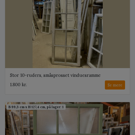
Stor 10-ruders, småsprosset vinduesramme
1.800 kr.
Se mere
B:99,3 cm x H:127,4 cm, på lager: 1