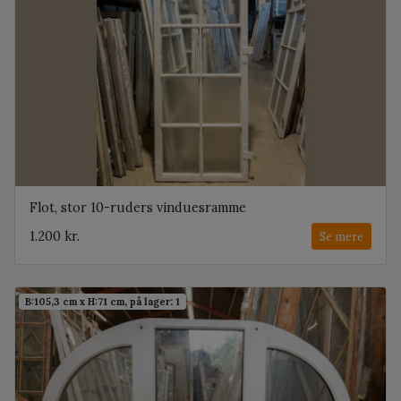
Flot, stor 10-ruders vinduesramme
1.200 kr.
Se mere
B:105,3 cm x H:71 cm, på lager: 1