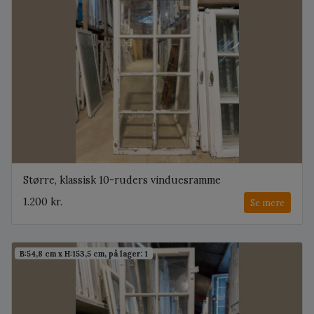
Større, klassisk 10-ruders vinduesramme
1.200 kr.
Se mere
B:54,8 cm x H:153,5 cm, på lager: 1