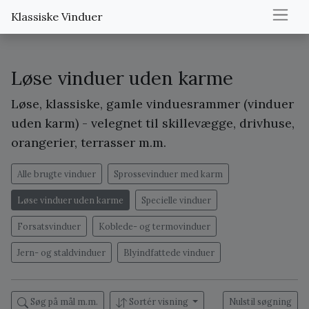
Klassiske Vinduer
Løse vinduer uden karme
Løse, klassiske, gamle vinduesrammer (vinduer
uden karm) - velegnet til skillevægge, drivhuse,
orangerier, terrasser m.m.
Alle brugte vinduer
Sprossevinduer med karm
Løse vinduer uden karme
Specielle vinduer
Forsatsvinduer
Koblede- og termovinduer
Jern- og staldvinduer
Blyindfattede vinduer
Søg på mål m.m.
Sortér visning
Nulstil søgning