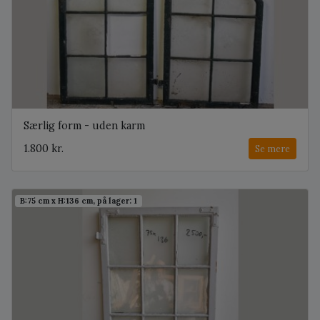
Særlig form - uden karm
1.800 kr.
Se mere
B:75 cm x H:136 cm, på lager: 1