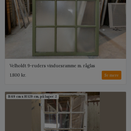
Velholdt 9-ruders vinduesramme m. råglas
1.800 kr.
Se mere
B:69 cm x H:129 cm, på lager: 2