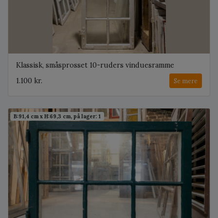
Klassisk, småsprosset 10-ruders vinduesramme
1.100 kr.
Se mere
B:91,4 cm x H:69,3 cm, på lager: 1