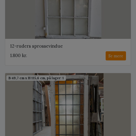
12-ruders sprossevindue
1.800 kr.
Se mere
B:49,7 cm x H:115,6 cm, på lager: 1