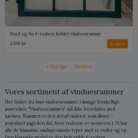
Bred og fin 6-ruders koblet vinduesramme
1.100 kr.
Se mere
« Forrige
Næste »
Vores sortiment af vinduesrammer
Her finder du løse vinduesrammer i mange forskellige
størrelser. "Vinduesrammen" må ikke forveksles med
karmen. Rammen er den del af vinduet, som åbner -
populært sagt den del, hvor ruderne er monteret i. Vi har
alle de klassiske, småsprossede typer med to ruder og op.
Den klassiske model er den helt enkle 6-ruders