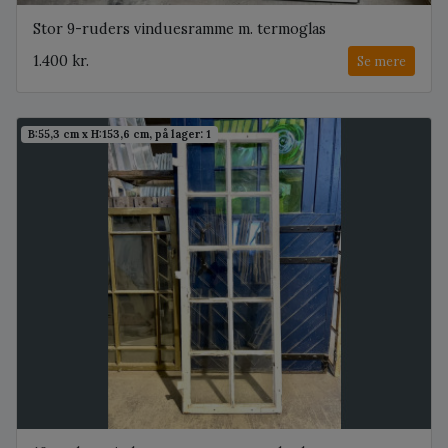
Stor 9-ruders vinduesramme m. termoglas
1.400 kr.
Se mere
B:55,3 cm x H:153,6 cm, på lager: 1