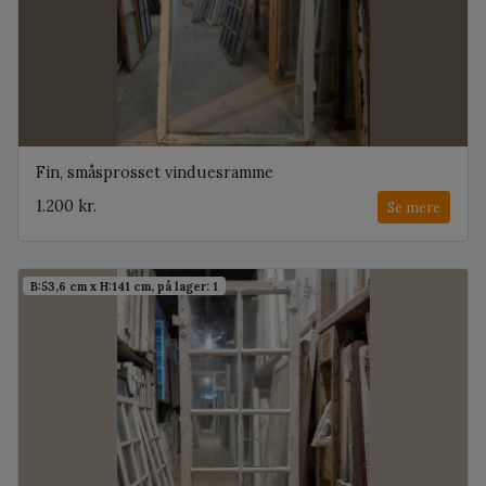
Fin, småsprosset vinduesramme
1.200 kr.
Se mere
B:53,6 cm x H:141 cm, på lager: 1