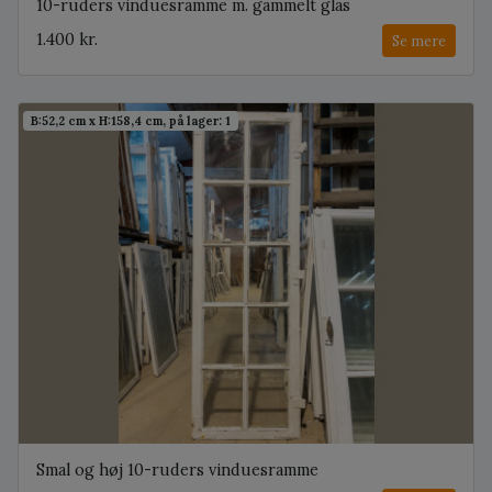
10-ruders vinduesramme m. gammelt glas
1.400 kr.
Se mere
B:52,2 cm x H:158,4 cm, på lager: 1
Smal og høj 10-ruders vinduesramme