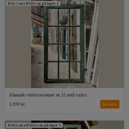
B:55,7 cm x H:108 cm, på lager: 2
Klassisk vinduesramme m. 12 små ruder
1.200 kr.
Se mere
B:54,5 cm x H:135,5 cm, på lager: 2