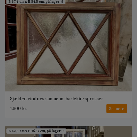
B:67,4 cm x H:54,5 cm, på lager: 9
Sjælden vinduesramme m. harlekin-sprosser
1.800 kr.
Se mere
B:62,9 cm x H:157,7 cm, på lager: 2