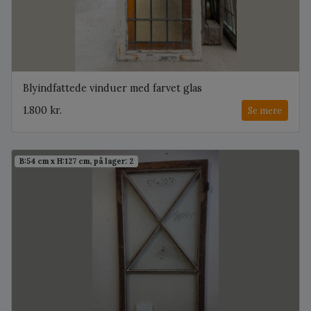
Blyindfattede vinduer med farvet glas
1.800 kr.
Se mere
B:54 cm x H:127 cm, på lager: 2