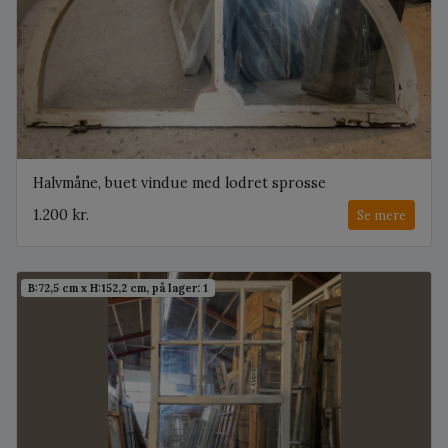
Halvmåne, buet vindue med lodret sprosse
1.200 kr.
Se mere
B:72,5 cm x H:152,2 cm, på lager: 1