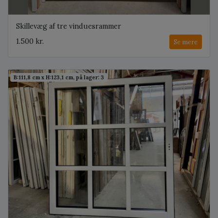
Skillevæg af tre vinduesrammer
1.500 kr.
Se mere
B:111,8 cm x H:123,1 cm, på lager: 3