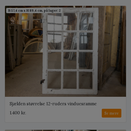
B:57,4 cm x H:89,4 cm, på lager: 2
Sjælden størrelse 12-ruders vinduesramme
1.400 kr.
Se mere