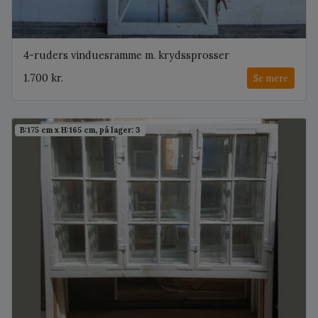
4-ruders vinduesramme m. krydssprosser
1.700 kr.
Se mere
B:175 cm x H:165 cm, på lager: 3