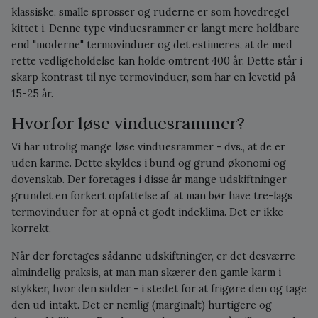
klassiske, smalle sprosser og ruderne er som hovedregel
kittet i. Denne type vinduesrammer er langt mere holdbare
end "moderne" termovinduer og det estimeres, at de med
rette vedligeholdelse kan holde omtrent 400 år. Dette står i
skarp kontrast til nye termovinduer, som har en levetid på
15-25 år.
Hvorfor løse vinduesrammer?
Vi har utrolig mange løse vinduesrammer - dvs., at de er
uden karme. Dette skyldes i bund og grund økonomi og
dovenskab. Der foretages i disse år mange udskiftninger
grundet en forkert opfattelse af, at man bør have tre-lags
termovinduer for at opnå et godt indeklima. Det er ikke
korrekt.
Når der foretages sådanne udskiftninger, er det desværre
almindelig praksis, at man man skærer den gamle karm i
stykker, hvor den sidder - i stedet for at frigøre den og tage
den ud intakt. Det er nemlig (marginalt) hurtigere og