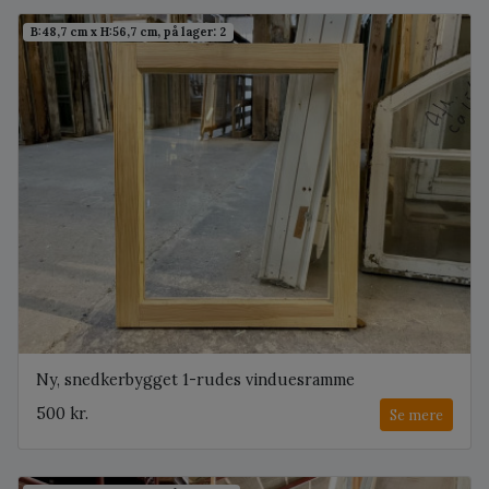
B:48,7 cm x H:56,7 cm, på lager: 2
Ny, snedkerbygget 1-rudes vinduesramme
500 kr.
Se mere