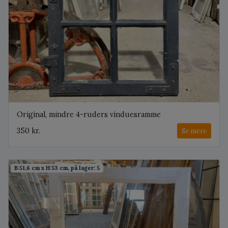
Original, mindre 4-ruders vinduesramme
350 kr.
Se mere
B:51,6 cm x H:53 cm, på lager: 5