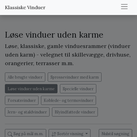
Klassiske Vinduer
Løse vinduer uden karme
Løse, klassiske, gamle vinduesrammer (vinduer
uden karm) - velegnet til skillevægge, drivhuse,
orangerier, terrasser m.m.
Alle brugte vinduer
Sprossevinduer med karm
Løse vinduer uden karme
Specielle vinduer
Forsatsvinduer
Koblede- og termovinduer
Jern- og staldvinduer
Blyindfattede vinduer
Søg på mål m.m.
Sortér visning
Nulstil søgning