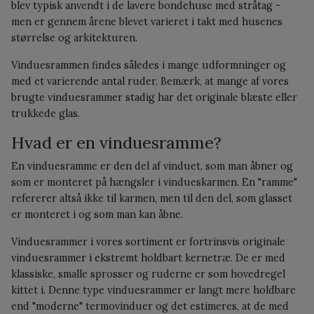
blev typisk anvendt i de lavere bondehuse med stråtag -
men er gennem årene blevet varieret i takt med husenes
størrelse og arkitekturen.
Vinduesrammen findes således i mange udformninger og
med et varierende antal ruder. Bemærk, at mange af vores
brugte vinduesrammer stadig har det originale blæste eller
trukkede glas.
Hvad er en vinduesramme?
En vinduesramme er den del af vinduet, som man åbner og
som er monteret på hængsler i vindueskarmen. En "ramme"
refererer altså ikke til karmen, men til den del, som glasset
er monteret i og som man kan åbne.
Vinduesrammer i vores sortiment er fortrinsvis originale
vinduesrammer i ekstremt holdbart kernetræ. De er med
klassiske, smalle sprosser og ruderne er som hovedregel
kittet i. Denne type vinduesrammer er langt mere holdbare
end "moderne" termovinduer og det estimeres, at de med