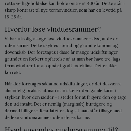
rette vedligeholdelse kan holde omtrent 400 år. Dette står i
skarp kontrast til nye termovinduer, som har en levetid på
15-25 år.
Hvorfor løse vinduesrammer?
Vi har utrolig mange løse vinduesrammer - dvs., at de er
uden karme. Dette skyldes i bund og grund økonomi og
dovenskab. Der foretages i disse år mange udskiftninger
grundet en forkert opfattelse af, at man bør have tre-lags
termovinduer for at opnå et godt indeklima. Det er ikke
korrekt.
Når der foretages sådanne udskiftninger, er det desværre
almindelig praksis, at man man skærer den gamle karm i
stykker, hvor den sidder - i stedet for at frigøre den og tage
den ud intakt. Det er nemlig (marginalt) hurtigere og
dermed billigere. Resulatet er dog, at man står tilbage med
de løse vinduesrammer uden deres karme.
Hvad anvendes vinduesrammer til?