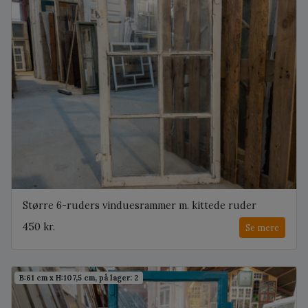
Større 6-ruders vinduesrammer m. kittede ruder
450 kr.
Se mere
B:61 cm x H:107,5 cm, på lager: 2