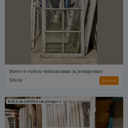
Større 6-ruders vinduesramme m. jernsprosser
500 kr.
Se mere
B:65,4 cm x H:109,6 cm, på lager: 1