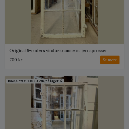
Original 6-ruders vinduesramme m. jernsprosser
700 kr.
Se mere
B:62,4 cm x H:109,4 cm, på lager: 5