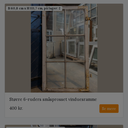
B:60,8 cm x H:111,7 cm, på lager: 2
Større 6-ruders småsprosset vinduesramme
400 kr.
Se mere