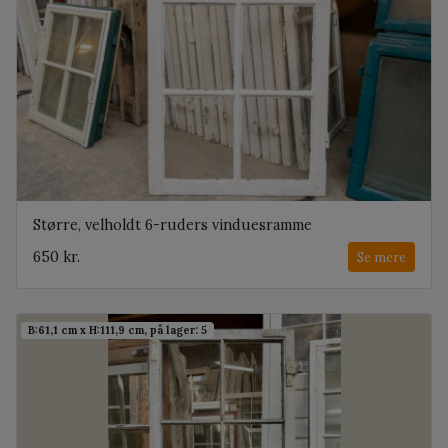
Større, velholdt 6-ruders vinduesramme
650 kr.
Se mere
B:61,1 cm x H:111,9 cm, på lager: 5