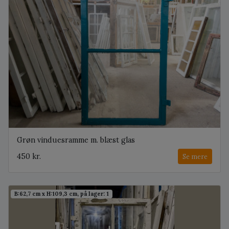
Grøn vinduesramme m. blæst glas
450 kr.
Se mere
B:62,7 cm x H:109,3 cm, på lager: 1