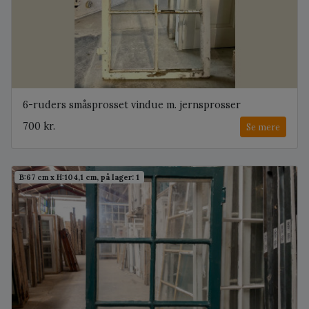
6-ruders småsprosset vindue m. jernsprosser
700 kr.
Se mere
B:67 cm x H:104,1 cm, på lager: 1