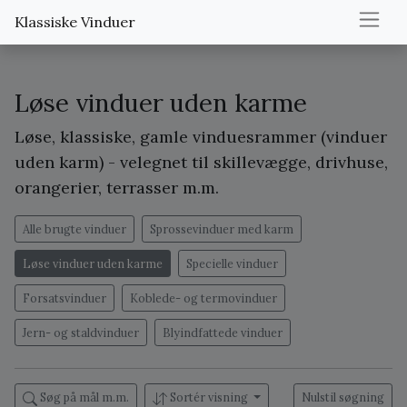
Klassiske Vinduer
Løse vinduer uden karme
Løse, klassiske, gamle vinduesrammer (vinduer
uden karm) - velegnet til skillevægge, drivhuse,
orangerier, terrasser m.m.
Alle brugte vinduer
Sprossevinduer med karm
Løse vinduer uden karme
Specielle vinduer
Forsatsvinduer
Koblede- og termovinduer
Jern- og staldvinduer
Blyindfattede vinduer
Søg på mål m.m.
Sortér visning
Nulstil søgning