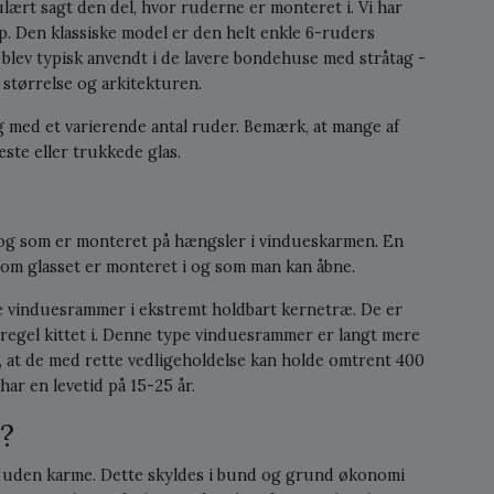
ært sagt den del, hvor ruderne er monteret i. Vi har
p. Den klassiske model er den helt enkle 6-ruders
blev typisk anvendt i de lavere bondehuse med stråtag -
størrelse og arkitekturen.
med et varierende antal ruder. Bemærk, at mange af
ste eller trukkede glas.
og som er monteret på hængsler i vindueskarmen. En
, som glasset er monteret i og som man kan åbne.
le vinduesrammer i ekstremt holdbart kernetræ. De er
regel kittet i. Denne type vinduesrammer er langt mere
 at de med rette vedligeholdelse kan holde omtrent 400
har en levetid på 15-25 år.
?
er uden karme. Dette skyldes i bund og grund økonomi