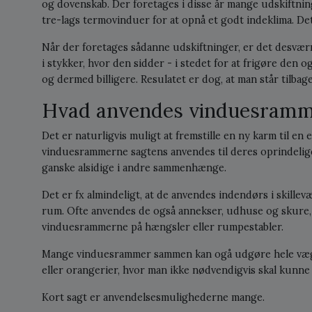
og dovenskab. Der foretages i disse år mange udskiftnin
tre-lags termovinduer for at opnå et godt indeklima. Det
Når der foretages sådanne udskiftninger, er det desvær
i stykker, hvor den sidder - i stedet for at frigøre den 
og dermed billigere. Resulatet er dog, at man står tilb
Hvad anvendes vinduesramme
Det er naturligvis muligt at fremstille en ny karm til en 
vinduesrammerne sagtens anvendes til deres oprindelig
ganske alsidige i andre sammenhænge.
Det er fx almindeligt, at de anvendes indendørs i skille
rum. Ofte anvendes de også annekser, udhuse og skure
vinduesrammerne på hængsler eller rumpestabler.
Mange vinduesrammer sammen kan ogå udgøre hele vægge
eller orangerier, hvor man ikke nødvendigvis skal kunne
Kort sagt er anvendelsesmulighederne mange.