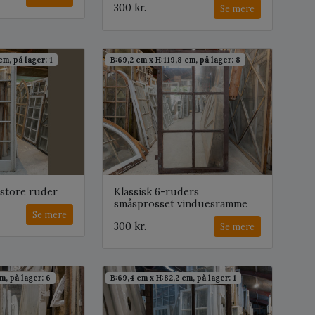
300 kr.
Se mere
cm, på lager: 1
B:69,2 cm x H:119,8 cm, på lager: 8
 store ruder
Klassisk 6-ruders
småsprosset vinduesramme
Se mere
300 kr.
Se mere
m, på lager: 6
B:69,4 cm x H:82,2 cm, på lager: 1