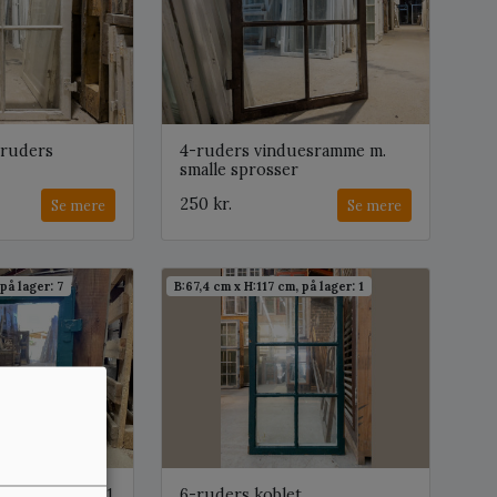
-ruders
4-ruders vinduesramme m.
smalle sprosser
250 kr.
Se mere
Se mere
på lager: 7
B:67,4 cm x H:117 cm, på lager: 1
træsvindue m. 1
6-ruders koblet