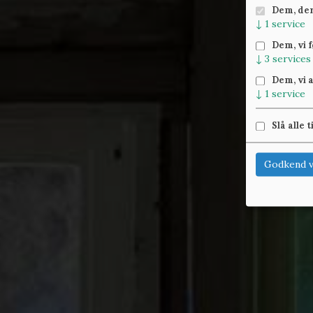
Dem, der 
↓
1
service
Dem, vi 
↓
3
services
Dem, vi 
↓
1
service
Slå alle t
Godkend v