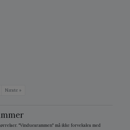
Næste »
rammer
tørrelser. "Vinduesrammen" må ikke forveksles med