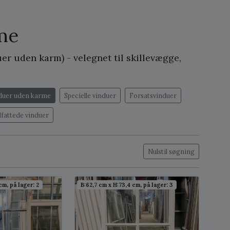
me
er uden karm) - velegnet til skillevægge,
duer uden karme
Specielle vinduer
Forsatsvinduer
dfattede vinduer
Nulstil søgning
cm, på lager: 2
B:62,7 cm x H:73,4 cm, på lager: 3