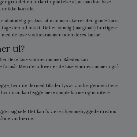
ger grundet en forkert opfattelse af, at man bør have
 er ikke korrekt.
re almindelig praksis, at man man skærer den gamle karm
og tage den ud intakt. Det er nemlig (marginalt) hurtigere
age med de løse vinduesrammer uden deres karme.
r til?
eller flere løse vinduesrammer. Således kan
e formål. Men derudover er de løse vinduesrammer også
vægge, hvor de dermed tillader lys at vandre gennem flere
, hvor man kan bygge mere simple karme og montere
 i sig selv. Det kan fx være i hjemmebyggede drivhus
 åbne vinduerne.