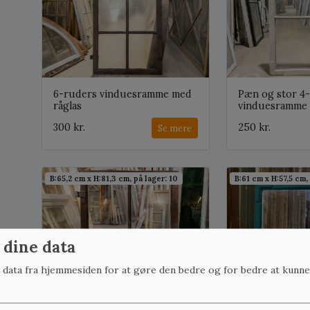
6-ruders vinduesramme med
Pæn og stor 4
råglas
vinduesramme
300 kr.
250 kr.
Se mere
B:65,2 cm x H:81,3 cm, på lager: 10
B:61 cm x H:57,5 cm, 
 dine data
r data fra hjemmesiden for at gøre den bedre og for bedre at kunne
Store 4-ruders
Klassisk kerne