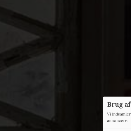
Brug af
Vi indsamle
annoncere.