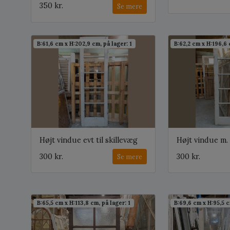
350 kr.
Se mere
B:61,6 cm x H:202,9 cm, på lager: 1
B:62,2 cm x H:196,6 
Højt vindue evt til skillevæg
Højt vindue m.
300 kr.
300 kr.
Se mere
B:65,5 cm x H:113,8 cm, på lager: 1
B:69,6 cm x H:95,5 c