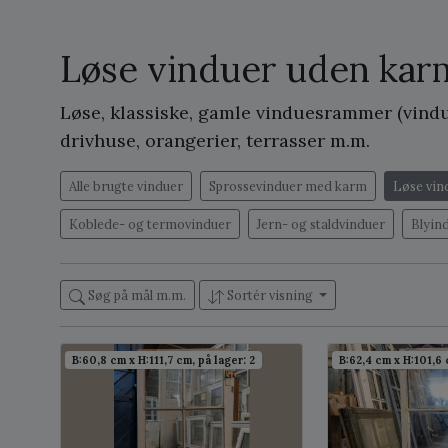
Løse vinduer uden kar
Løse, klassiske, gamle vinduesrammer (vindu
drivhuse, orangerier, terrasser m.m.
Alle brugte vinduer
Sprossevinduer med karm
Løse vin
Koblede- og termovinduer
Jern- og staldvinduer
Blyin
Søg på mål m.m.
Sortér visning
B:60,8 cm x H:111,7 cm, på lager: 2
B:62,4 cm x H:101,6 