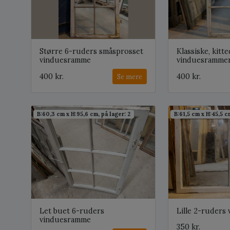
Større 6-ruders småsprosset
Klassiske, kitt
vinduesramme
vinduesramme
400 kr.
400 kr.
Se mere
B:60,3 cm x H:95,6 cm, på lager: 2
B:61,5 cm x H:45,5 cm
Let buet 6-ruders
Lille 2-ruders
vinduesramme
350 kr.