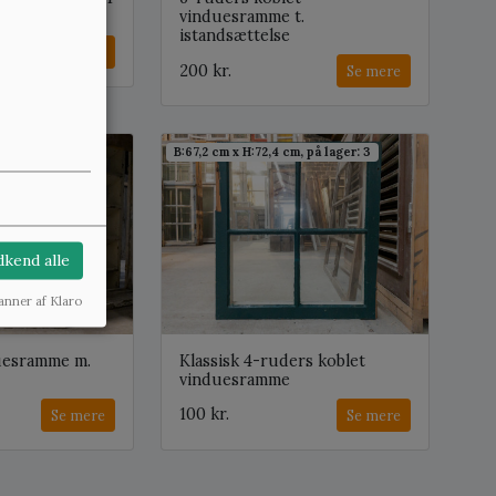
vinduesramme t.
istandsættelse
Se mere
200 kr.
Se mere
m, på lager: 4
B:67,2 cm x H:72,4 cm, på lager: 3
kend alle
anner af Klaro
uesramme m.
Klassisk 4-ruders koblet
vinduesramme
100 kr.
Se mere
Se mere