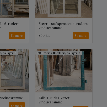
ede 6-ruders
Større, småsprosset 4-ruders
r
vinduesramme
350 kr.
Se mere
Se mere
, på lager: 5
B:60,7 cm x H:57,8 cm, på lager: 9
 vinduesramme
Lille 1-rudes kittet
vinduesramme
Se mere