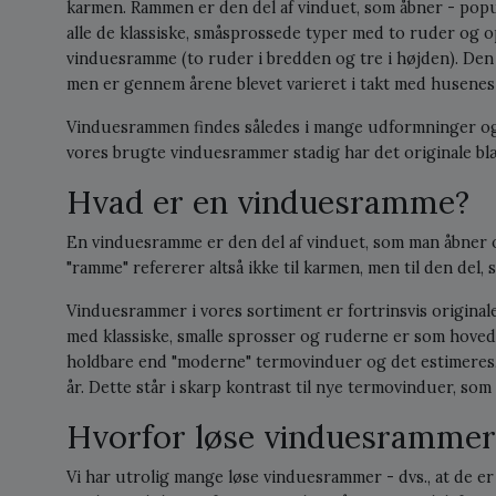
karmen. Rammen er den del af vinduet, som åbner - popul
alle de klassiske, småsprossede typer med to ruder og o
vinduesramme (to ruder i bredden og tre i højden). Den 
men er gennem årene blevet varieret i takt med husenes 
Vinduesrammen findes således i mange udformninger og 
vores brugte vinduesrammer stadig har det originale blæ
Hvad er en vinduesramme?
En vinduesramme er den del af vinduet, som man åbner 
"ramme" refererer altså ikke til karmen, men til den del
Vinduesrammer i vores sortiment er fortrinsvis origina
med klassiske, smalle sprosser og ruderne er som hoved
holdbare end "moderne" termovinduer og det estimeres,
år. Dette står i skarp kontrast til nye termovinduer, som 
Hvorfor løse vinduesrammer
Vi har utrolig mange løse vinduesrammer - dvs., at de 