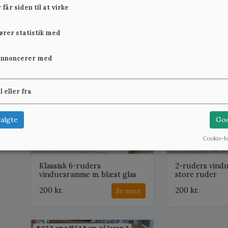
vinduesrammer
rude
får siden til at virke
250 kr.
200 kr.
Se mere
fører statistik med
annoncerer med
B:63,2 cm x H:102,1 cm, på lager: 1
B:63,7 cm x H:90,3 c
il eller fra
algte
God
Cookie-b
Klassisk 6-ruders
2-ruders vind
vinduesramme m. blæst glas
store ruder
200 kr.
200 kr.
Se mere
B:62,3 cm x H:54,8 cm, på lager: 2