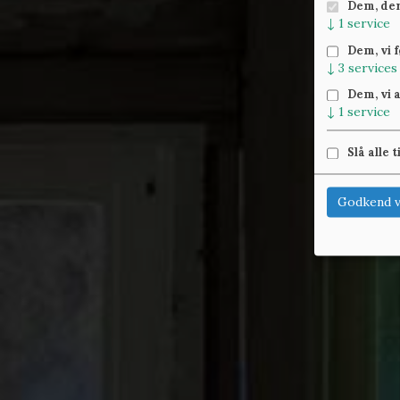
Dem, der 
↓
1
service
Dem, vi 
↓
3
services
Dem, vi 
↓
1
service
Slå alle t
Godkend v