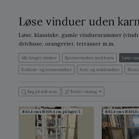
Løse vinduer uden kar
Løse, klassiske, gamle vinduesrammer (vindu
drivhuse, orangerier, terrasser m.m.
Alle brugte vinduer
Sprossevinduer med karm
Løse vin
Koblede- og termovinduer
Jern- og staldvinduer
Blyin
Søg på mål m.m.
Sortér visning
B:62,4 cm x H:109,4 cm, på lager: 5
B:62,4 cm x H:101,6 