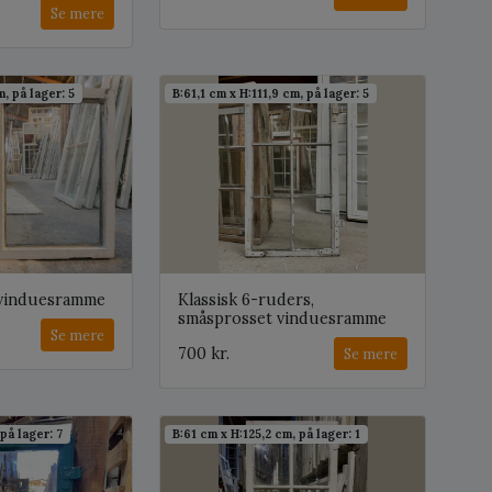
Se mere
, på lager: 5
B:61,1 cm x H:111,9 cm, på lager: 5
 vinduesramme
Klassisk 6-ruders,
småsprosset vinduesramme
Se mere
700 kr.
Se mere
på lager: 7
B:61 cm x H:125,2 cm, på lager: 1