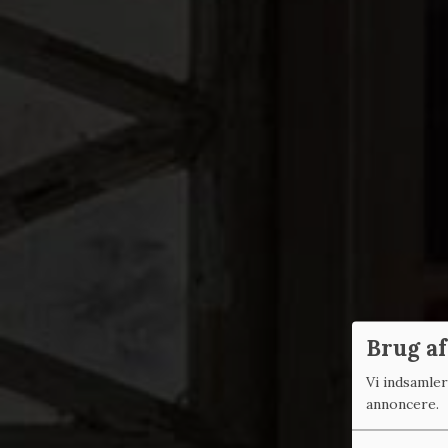
Brug af
Vi indsamle
annoncere.