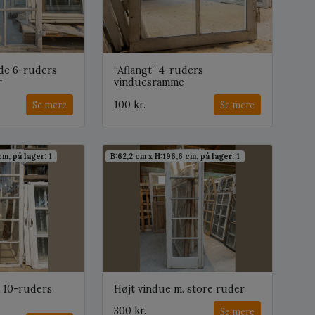
ede 6-ruders
“Aflangt” 4-ruders
r
vinduesramme
100 kr.
Se mere
Se mere
cm, på lager: 1
B:62,2 cm x H:196,6 cm, på lager: 1
k 10-ruders
Højt vindue m. store ruder
300 kr.
Se mere