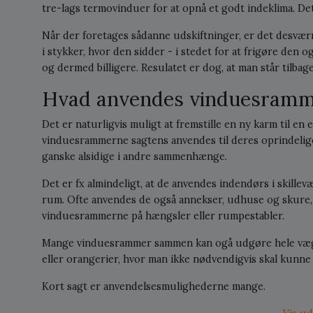
tre-lags termovinduer for at opnå et godt indeklima. Det
Når der foretages sådanne udskiftninger, er det desvær
i stykker, hvor den sidder - i stedet for at frigøre den 
og dermed billigere. Resulatet er dog, at man står tilb
Hvad anvendes vinduesramme
Det er naturligvis muligt at fremstille en ny karm til en 
vinduesrammerne sagtens anvendes til deres oprindelig
ganske alsidige i andre sammenhænge.
Det er fx almindeligt, at de anvendes indendørs i skille
rum. Ofte anvendes de også annekser, udhuse og skure
vinduesrammerne på hængsler eller rumpestabler.
Mange vinduesrammer sammen kan ogå udgøre hele vægge
eller orangerier, hvor man ikke nødvendigvis skal kunne
Kort sagt er anvendelsesmulighederne mange.