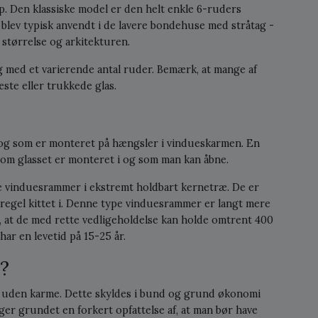
p. Den klassiske model er den helt enkle 6-ruders
blev typisk anvendt i de lavere bondehuse med stråtag -
størrelse og arkitekturen.
med et varierende antal ruder. Bemærk, at mange af
ste eller trukkede glas.
og som er monteret på hængsler i vindueskarmen. En
, som glasset er monteret i og som man kan åbne.
le vinduesrammer i ekstremt holdbart kernetræ. De er
regel kittet i. Denne type vinduesrammer er langt mere
 at de med rette vedligeholdelse kan holde omtrent 400
har en levetid på 15-25 år.
?
er uden karme. Dette skyldes i bund og grund økonomi
ger grundet en forkert opfattelse af, at man bør have