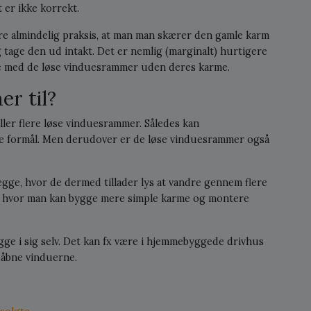
 er ikke korrekt.
re almindelig praksis, at man man skærer den gamle karm
og tage den ud intakt. Det er nemlig (marginalt) hurtigere
age med de løse vinduesrammer uden deres karme.
r til?
eller flere løse vinduesrammer. Således kan
e formål. Men derudover er de løse vinduesrammer også
vægge, hvor de dermed tillader lys at vandre gennem flere
, hvor man kan bygge mere simple karme og montere
 i sig selv. Det kan fx være i hjemmebyggede drivhus
 åbne vinduerne.