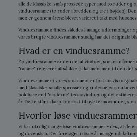
alle de klassiske, småsprossede typer med to ruder og o
vinduesramme (to ruder i bredden og tre i højden). Den 
men er gennem årene blevet varieret i takt med husenes 
Vinduesrammen findes således i mange udformninger og 
vores brugte vinduesrammer stadig har det originale blæ
Hvad er en vinduesramme?
En vinduesramme er den del af vinduet, som man åbner 
"ramme" refererer altså ikke til karmen, men til den del
Vinduesrammer i vores sortiment er fortrinsvis origina
med klassiske, smalle sprosser og ruderne er som hoved
holdbare end "moderne" termovinduer og det estimeres,
år. Dette står i skarp kontrast til nye termovinduer, som 
Hvorfor løse vinduesrammer
Vi har utrolig mange løse vinduesrammer - dvs., at de 
og dovenskab. Der foretages i disse år mange udskiftnin