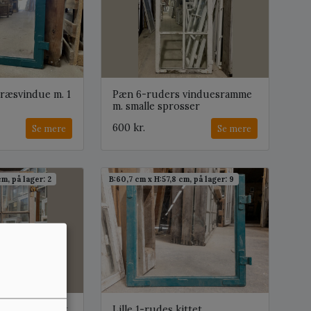
træsvindue m. 1
Pæn 6-ruders vinduesramme
m. smalle sprosser
600 kr.
Se mere
Se mere
cm, på lager: 2
B:60,7 cm x H:57,8 cm, på lager: 9
rs småsprosset
Lille 1-rudes kittet