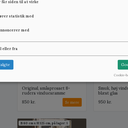
får siden til at virke
glas
vinduesramme
450 kr.
400 kr.
Se mere
fører statistik med
annoncerer med
B:60,5 cm x H:124,6 cm, på lager: 1
B:60,3 cm x H:150,8 
il eller fra
algte
God
Cookie-b
Original, småsprosset 8-
Smuk, høj vin
ruders vinduesramme
blæst glas
850 kr.
950 kr.
Se mere
B:60 cm x H:125 cm, på lager: 1