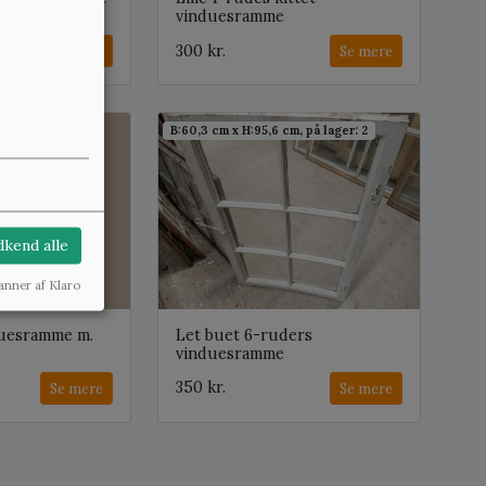
vinduesramme
300 kr.
Se mere
Se mere
cm, på lager: 2
B:60,3 cm x H:95,6 cm, på lager: 2
kend alle
anner af Klaro
duesramme m.
Let buet 6-ruders
vinduesramme
350 kr.
Se mere
Se mere