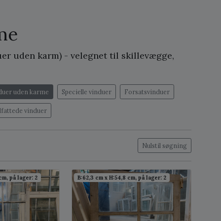
me
er uden karm) - velegnet til skillevægge,
duer uden karme
Specielle vinduer
Forsatsvinduer
dfattede vinduer
Nulstil søgning
cm, på lager: 2
B:62,3 cm x H:54,8 cm, på lager: 2