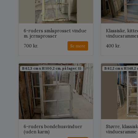
6-ruders småsprosset vindue
Klassiske, kitt
m. jernsprosser
vinduesramme
700 kr.
400 kr.
Se mere
B:62,3 cm x H:100,2 cm, på lager: 15
B:62,2 cm x H:148,2 
6-ruders bondehusvinduer
Større, klassis
(uden karm)
vinduesramme