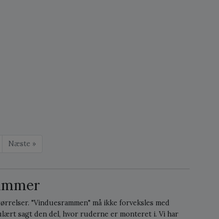
Næste »
rammer
tørrelser. "Vinduesrammen" må ikke forveksles med
ært sagt den del, hvor ruderne er monteret i. Vi har