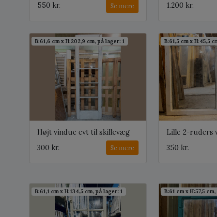
550 kr.
1.200 kr.
Se mere
B:61,6 cm x H:202,9 cm, på lager: 1
B:61,5 cm x H:45,5 cm
Højt vindue evt til skillevæg
Lille 2-ruders
300 kr.
350 kr.
Se mere
B:61,1 cm x H:134,5 cm, på lager: 1
B:61 cm x H:57,5 cm, 