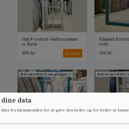
Høj 8-ruders vinduesramme
Klassisk kerne
u. karm
rude
900 kr.
200 kr.
Se mere
B:61 cm x H:107,5 cm, på lager: 2
B:60,8 cm x H:111,7 
 dine data
r data fra hjemmesiden for at gøre den bedre og for bedre at kunne
Grøn vinduesramme m. blæst
Større 6-rude