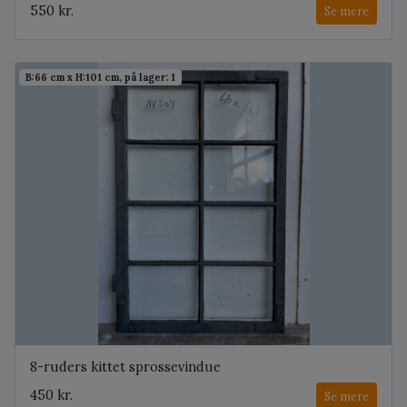
550 kr.
Se mere
B:66 cm x H:101 cm, på lager: 1
8-ruders kittet sprossevindue
450 kr.
Se mere