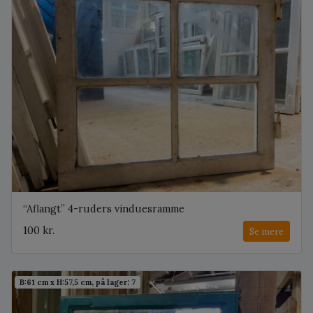
“Aflangt” 4-ruders vinduesramme
100 kr.
Se mere
B:61 cm x H:57,5 cm, på lager: 7