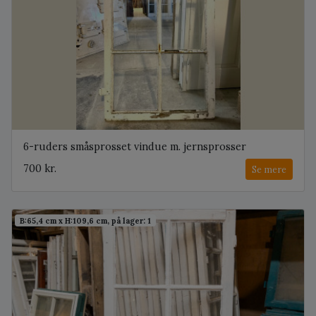
6-ruders småsprosset vindue m. jernsprosser
700 kr.
Se mere
B:65,4 cm x H:109,6 cm, på lager: 1