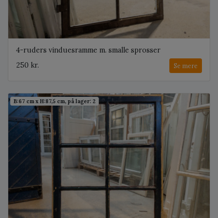
4-ruders vinduesramme m. smalle sprosser
250 kr.
Se mere
B:67 cm x H:87,5 cm, på lager: 2