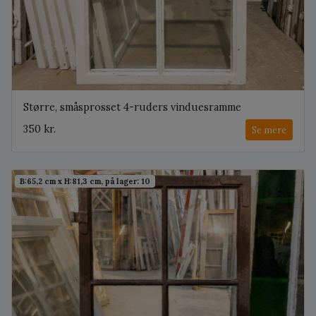
Større, småsprosset 4-ruders vinduesramme
350 kr.
Se mere
B:65,2 cm x H:81,3 cm, på lager: 10