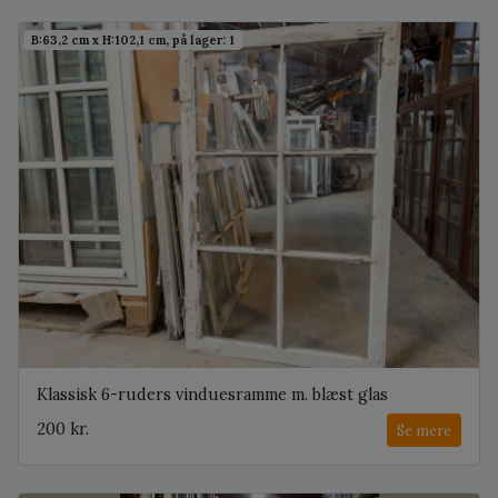
B:63,2 cm x H:102,1 cm, på lager: 1
Klassisk 6-ruders vinduesramme m. blæst glas
200 kr.
Se mere