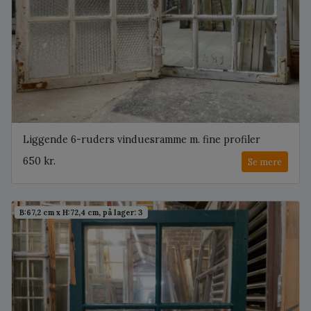
Liggende 6-ruders vinduesramme m. fine profiler
650 kr.
Se mere
B:67,2 cm x H:72,4 cm, på lager: 3