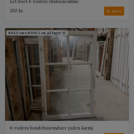
Let buet 6-ruders vinduesramme
350 kr.
Se mere
B:62,3 cm x H:100,2 cm, på lager: 15
6-ruders bondehusvinduer (uden karm)