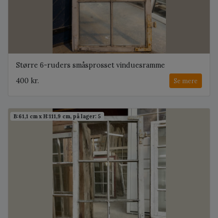
Større 6-ruders småsprosset vinduesramme
400 kr.
Se mere
B:61,1 cm x H:111,9 cm, på lager: 5