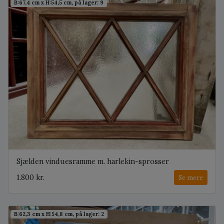
B:67,4 cm x H:54,5 cm, på lager: 9
Sjælden vinduesramme m. harlekin-sprosser
1.800 kr.
Se mere
B:62,3 cm x H:54,8 cm, på lager: 2