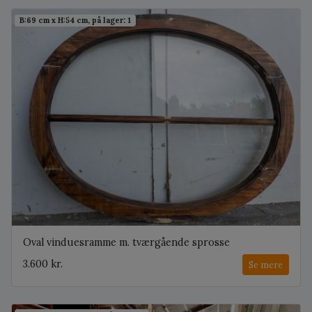
B:69 cm x H:54 cm, på lager: 1
Oval vinduesramme m. tværgående sprosse
3.600 kr.
Se mere