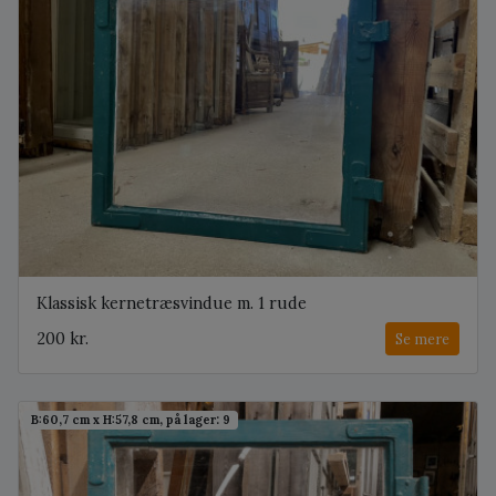
Klassisk kernetræsvindue m. 1 rude
200 kr.
Se mere
B:60,7 cm x H:57,8 cm, på lager: 9