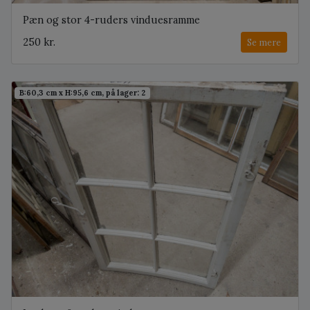
Pæn og stor 4-ruders vinduesramme
250 kr.
Se mere
B:60,3 cm x H:95,6 cm, på lager: 2