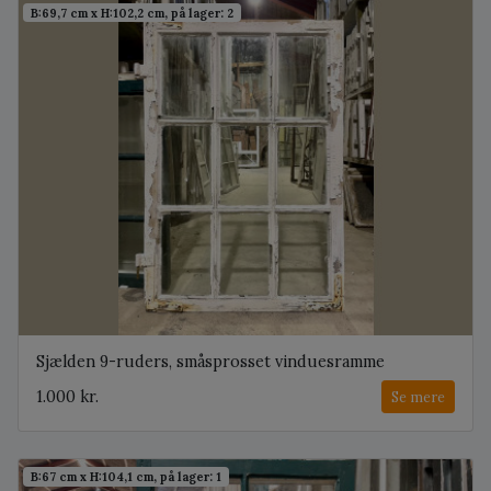
B:69,7 cm x H:102,2 cm, på lager: 2
Sjælden 9-ruders, småsprosset vinduesramme
1.000 kr.
Se mere
B:67 cm x H:104,1 cm, på lager: 1