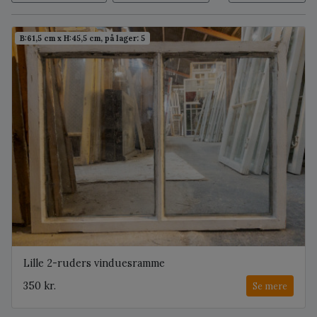
B:61,5 cm x H:45,5 cm, på lager: 5
Lille 2-ruders vinduesramme
350 kr.
Se mere