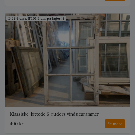
B:62,4 cm x H:101,6 cm, på lager: 2
Klassiske, kittede 6-ruders vinduesrammer
400 kr.
Se mere