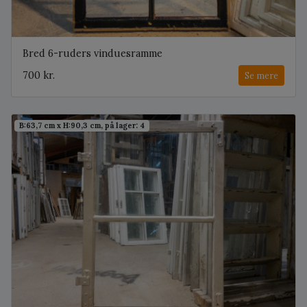
Bred 6-ruders vinduesramme
700 kr.
Se mere
B:63,7 cm x H:90,3 cm, på lager: 4