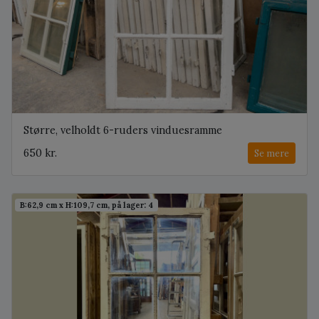
Større, velholdt 6-ruders vinduesramme
650 kr.
Se mere
B:62,9 cm x H:109,7 cm, på lager: 4