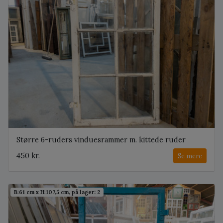
Større 6-ruders vinduesrammer m. kittede ruder
450 kr.
Se mere
B:61 cm x H:107,5 cm, på lager: 2