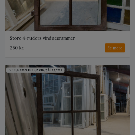
Store 4-ruders vinduesrammer
250 kr.
Se mere
B:69,4 cm x H:82,2 cm, på lager: 1