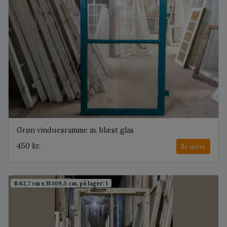
Grøn vinduesramme m. blæst glas
450 kr.
Se mere
B:62,7 cm x H:109,3 cm, på lager: 1