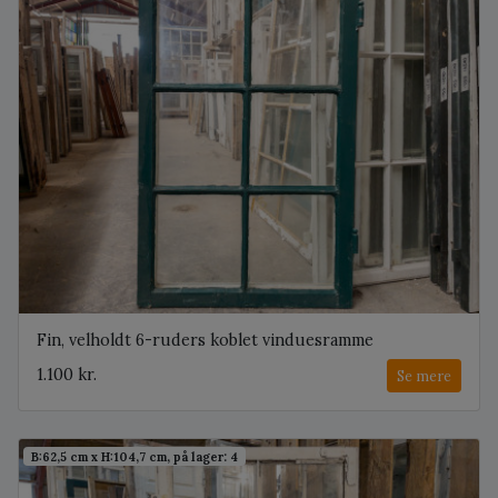
Fin, velholdt 6-ruders koblet vinduesramme
1.100 kr.
Se mere
B:62,5 cm x H:104,7 cm, på lager: 4