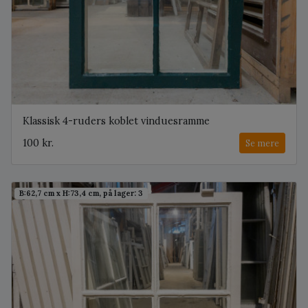
Klassisk 4-ruders koblet vinduesramme
100 kr.
Se mere
B:62,7 cm x H:73,4 cm, på lager: 3