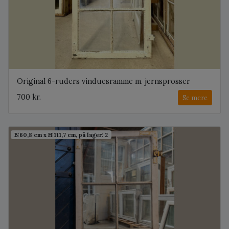
Original 6-ruders vinduesramme m. jernsprosser
700 kr.
Se mere
B:60,8 cm x H:111,7 cm, på lager: 2