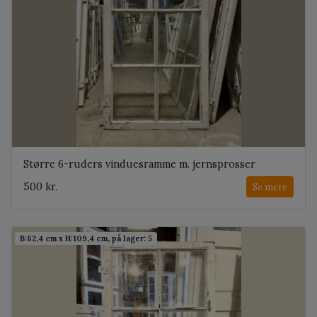
Større 6-ruders vinduesramme m. jernsprosser
500 kr.
Se mere
B:62,4 cm x H:109,4 cm, på lager: 5