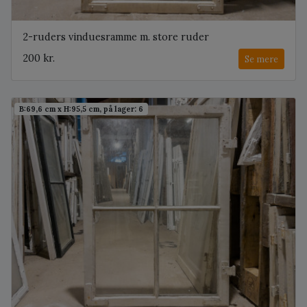
2-ruders vinduesramme m. store ruder
200 kr.
Se mere
B:69,6 cm x H:95,5 cm, på lager: 6