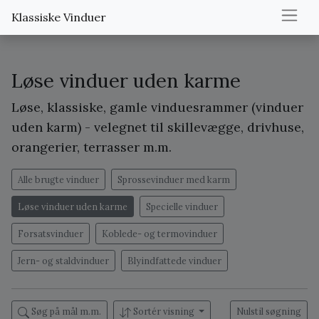
Klassiske Vinduer
Løse vinduer uden karme
Løse, klassiske, gamle vinduesrammer (vinduer
uden karm) - velegnet til skillevægge, drivhuse,
orangerier, terrasser m.m.
Alle brugte vinduer
Sprossevinduer med karm
Løse vinduer uden karme
Specielle vinduer
Forsatsvinduer
Koblede- og termovinduer
Jern- og staldvinduer
Blyindfattede vinduer
Søg på mål m.m.
Sortér visning
Nulstil søgning