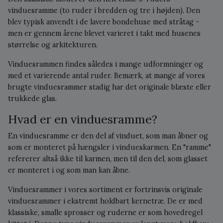
vinduesramme (to ruder i bredden og tre i højden). Den
blev typisk anvendt i de lavere bondehuse med stråtag -
men er gennem årene blevet varieret i takt med husenes
størrelse og arkitekturen.
Vinduesrammen findes således i mange udformninger og
med et varierende antal ruder. Bemærk, at mange af vores
brugte vinduesrammer stadig har det originale blæste eller
trukkede glas.
Hvad er en vinduesramme?
En vinduesramme er den del af vinduet, som man åbner og
som er monteret på hængsler i vindueskarmen. En "ramme"
refererer altså ikke til karmen, men til den del, som glasset
er monteret i og som man kan åbne.
Vinduesrammer i vores sortiment er fortrinsvis originale
vinduesrammer i ekstremt holdbart kernetræ. De er med
klassiske, smalle sprosser og ruderne er som hovedregel