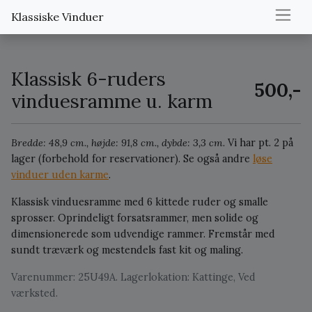
Klassiske Vinduer
Klassisk 6-ruders
500,-
vinduesramme u. karm
Bredde: 48,9 cm., højde: 91,8 cm., dybde: 3,3 cm.
Vi har pt. 2 på
lager (forbehold for reservationer).
Se også andre
løse
vinduer uden karme
.
Klassisk vinduesramme med 6 kittede ruder og smalle
sprosser. Oprindeligt forsatsrammer, men solide og
dimensionerede som udvendige rammer. Fremstår med
sundt træværk og mestendels fast kit og maling.
Varenummer: 25U49A. Lagerlokation: Kattinge, Ved
værksted.