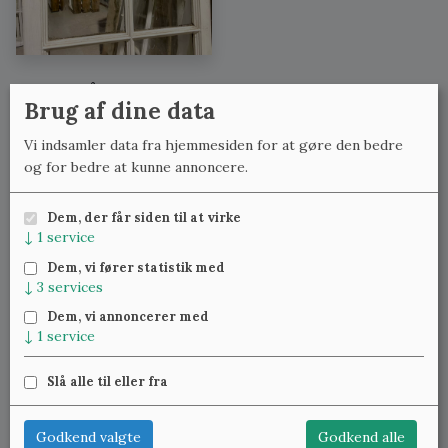
Se også:
Brug af dine data
Løse vinduer uden karme med lignende mål
Vi indsamler data fra hjemmesiden for at gøre den bedre
Løse vinduer uden karme med lignende bredde
og for bedre at kunne annoncere.
Løse vinduer uden karme med lignende højde
Dem, der får siden til at virke
↓
1
service
Meld dig til vores nyhedsbrev
og få ugentlig besked om
Dem, vi fører statistik med
nye varer.
↓
3
services
Dem, vi annoncerer med
↓
1
service
Slå alle til eller fra
Klassiske Vinduer — Kattinge Bygade 24D, 4000 Roskilde —
22 25 69 11
—
lennart@studinski.dk
Godkend valgte
Godkend alle
Se mere om:
Vores samlinger
,
Træværket
,
Blæst glas
,