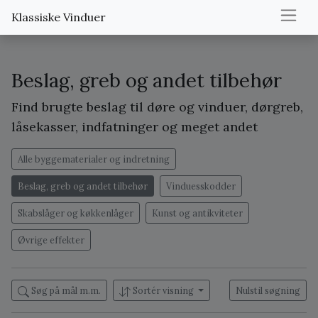
Klassiske Vinduer
Beslag, greb og andet tilbehør
Find brugte beslag til døre og vinduer, dørgreb,
låsekasser, indfatninger og meget andet
Alle byggematerialer og indretning
Beslag, greb og andet tilbehør
Vinduesskodder
Skabslåger og køkkenlåger
Kunst og antikviteter
Øvrige effekter
Søg på mål m.m.
Sortér visning
Nulstil søgning