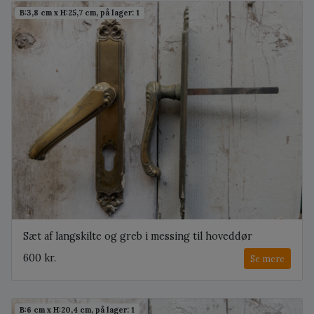
B:3,8 cm x H:25,7 cm, på lager: 1
Sæt af langskilte og greb i messing til hoveddør
600 kr.
Se mere
B:6 cm x H:20,4 cm, på lager: 1