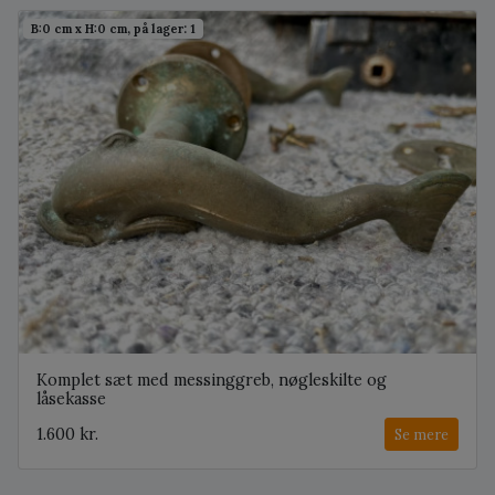
B:0 cm x H:0 cm, på lager: 1
Komplet sæt med messinggreb, nøgleskilte og
låsekasse
1.600 kr.
Se mere