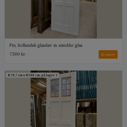
Fin, hollandsk glasdør m. smukke glas
7.500 kr.
Se mere
B:79,7 cm x H:198 cm, på lager: 1