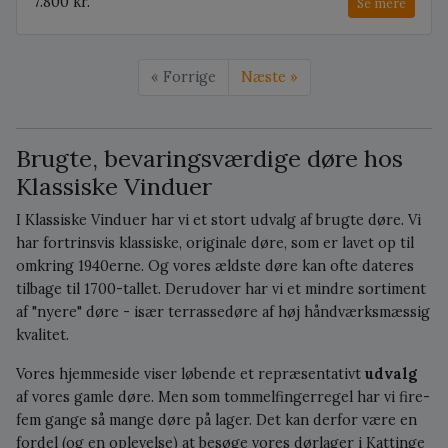
7.800 kr.
Se mere
« Forrige
Næste »
Brugte, bevaringsværdige døre hos
Klassiske Vinduer
I Klassiske Vinduer har vi et stort udvalg af brugte døre. Vi
har fortrinsvis klassiske, originale døre, som er lavet op til
omkring 1940erne. Og vores ældste døre kan ofte dateres
tilbage til 1700-tallet. Derudover har vi et mindre sortiment
af "nyere" døre - især terrassedøre af høj håndværksmæssig
kvalitet.
Vores hjemmeside viser løbende et repræsentativt
udvalg
af vores gamle døre. Men som tommelfingerregel har vi fire-
fem gange så mange døre på lager. Det kan derfor være en
fordel (og en oplevelse) at besøge vores dørlager i Kattinge