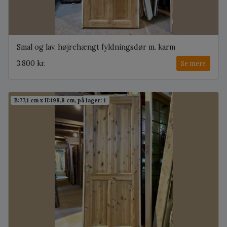
Smal og lav, højrehængt fyldningsdør m. karm
3.800 kr.
Se mere
B:77,1 cm x H:198,8 cm, på lager: 1