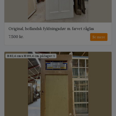
Original, hollandsk fyldningsdør m. farvet råglas
7.500 kr.
Se mere
B:82,4 cm x H:191,4 cm, på lager: 1