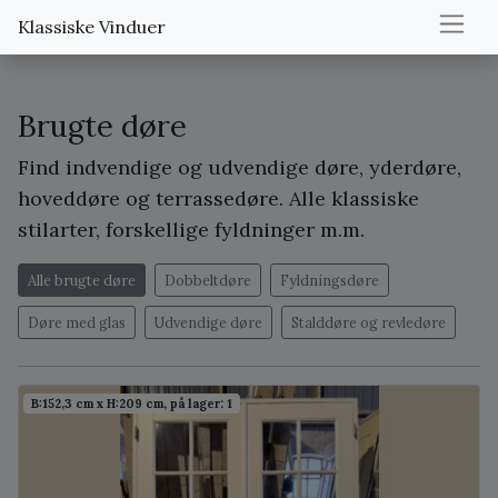
Klassiske Vinduer
Brugte døre
Find indvendige og udvendige døre, yderdøre,
hoveddøre og terrassedøre. Alle klassiske
stilarter, forskellige fyldninger m.m.
Alle brugte døre
Dobbeltdøre
Fyldningsdøre
Døre med glas
Udvendige døre
Stalddøre og revledøre
B:152,3 cm x H:209 cm, på lager: 1