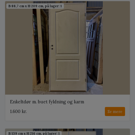
B:88,7 cm x H:209 cm, på lager: 1
Enkeltdør m. buet fyldning og karm
1.600 kr.
Se mere
B:139 cm x H:216 cm, på lager: 1