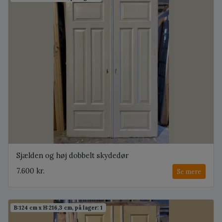
Sjælden og høj dobbelt skydedør
7.600 kr.
Se mere
B:124 cm x H:216,3 cm, på lager: 1