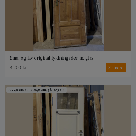
Smal og lav original fyldningsdør m. glas
4.200 kr.
Se mere
B:77,8 cm x H:206,9 cm, på lager: 1