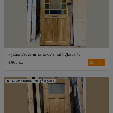
Fyldningsdør m. karm og smukt glasparti
4.800 kr.
Se mere
B:69,5 cm x H:190,3 cm, på lager: 1