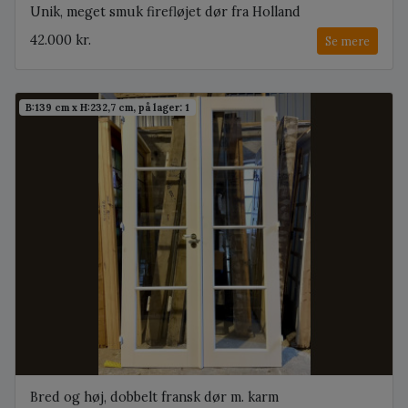
Unik, meget smuk firefløjet dør fra Holland
42.000 kr.
Se mere
B:139 cm x H:232,7 cm, på lager: 1
Bred og høj, dobbelt fransk dør m. karm