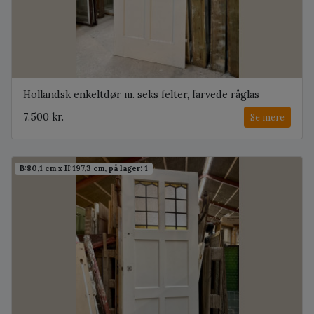
Hollandsk enkeltdør m. seks felter, farvede råglas
7.500 kr.
Se mere
B:80,1 cm x H:197,3 cm, på lager: 1