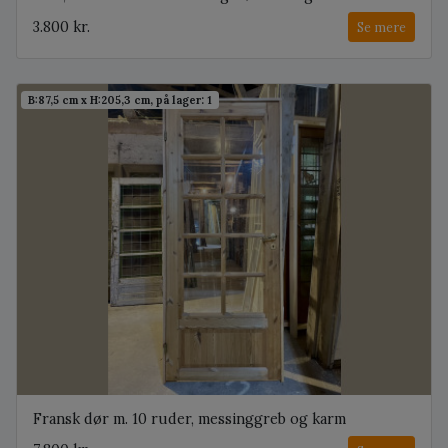
3.800 kr.
Se mere
B:87,5 cm x H:205,3 cm, på lager: 1
Fransk dør m. 10 ruder, messinggreb og karm