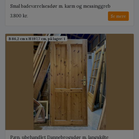
Smal badeværelsesdør m. karm og messinggreb
3.800 kr.
Se mere
B:86,2 cm x H:197,7 cm, på lager: 1
Pæn, ubehandlet Dannebrogsdør m. langskilte