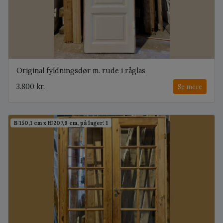
Original fyldningsdør m. rude i råglas
3.800 kr.
Se mere
B:150,1 cm x H:207,9 cm, på lager: 1