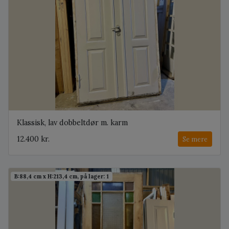
Klassisk, lav dobbeltdør m. karm
12.400 kr.
Se mere
B:88,4 cm x H:213,4 cm, på lager: 1