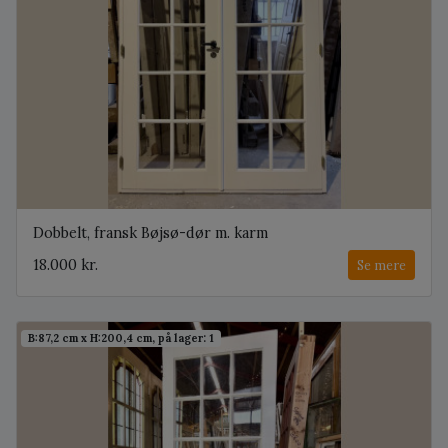
Dobbelt, fransk Bøjsø-dør m. karm
18.000 kr.
Se mere
B:87,2 cm x H:200,4 cm, på lager: 1