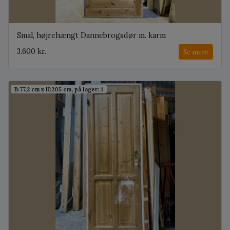
Smal, højrehængt Dannebrogsdør m. karm
3.600 kr.
Se mere
B:77,2 cm x H:205 cm, på lager: 1