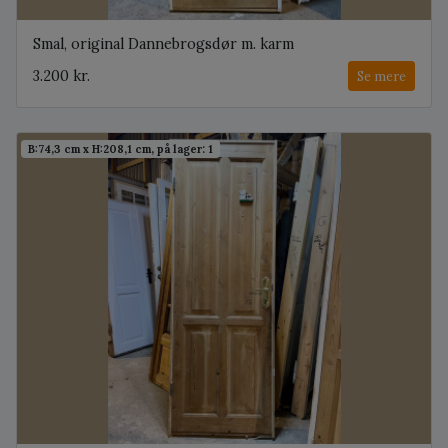
Smal, original Dannebrogsdør m. karm
3.200 kr.
Se mere
B:74,3 cm x H:208,1 cm, på lager: 1