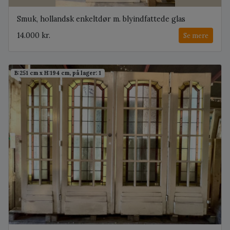
Smuk, hollandsk enkeltdør m. blyindfattede glas
14.000 kr.
Se mere
B:251 cm x H:194 cm, på lager: 1