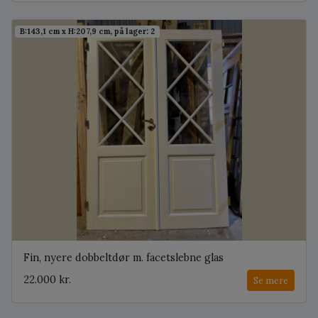
B:143,1 cm x H:207,9 cm, på lager: 2
Fin, nyere dobbeltdør m. facetslebne glas
22.000 kr.
Se mere