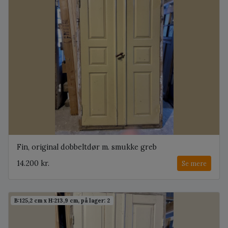
Fin, original dobbeltdør m. smukke greb
14.200 kr.
Se mere
B:125,2 cm x H:213,9 cm, på lager: 2