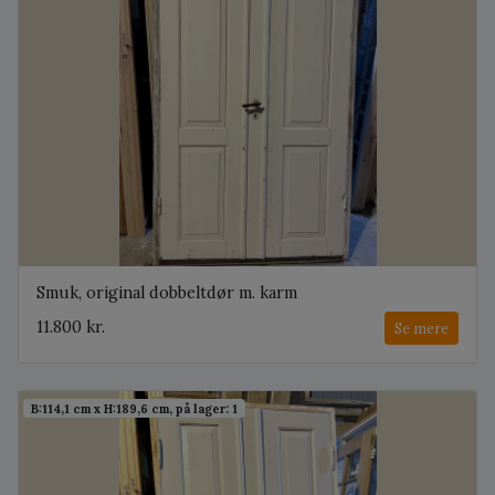
Smuk, original dobbeltdør m. karm
11.800 kr.
Se mere
B:114,1 cm x H:189,6 cm, på lager: 1