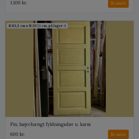
1.100 kr.
Se mere
B:83,3 cm x H:207,1 cm, på lager: 1
Fin, højrehængt fyldningsdør u. karm
600 kr.
Se mere