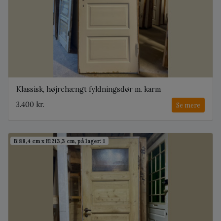
Klassisk, højrehængt fyldningsdør m. karm
3.400 kr.
Se mere
B:88,4 cm x H:213,3 cm, på lager: 1