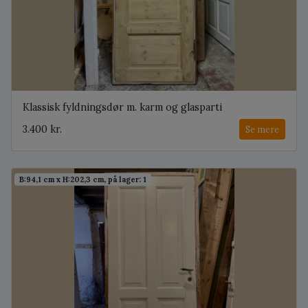
Klassisk fyldningsdør m. karm og glasparti
3.400 kr.
Se mere
B:94,1 cm x H:202,3 cm, på lager: 1