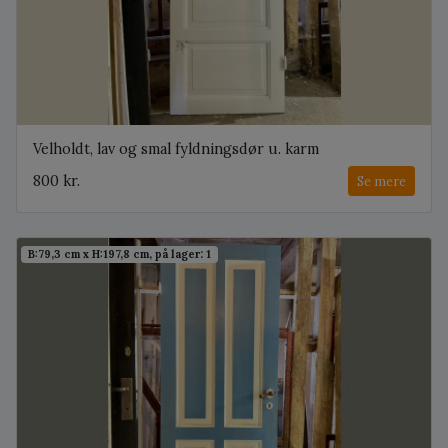
Velholdt, lav og smal fyldningsdør u. karm
800 kr.
Se mere
B:79,3 cm x H:197,8 cm, på lager: 1