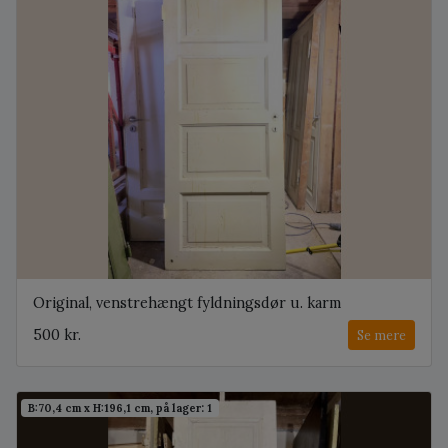
Original, venstrehængt fyldningsdør u. karm
500 kr.
Se mere
B:70,4 cm x H:196,1 cm, på lager: 1