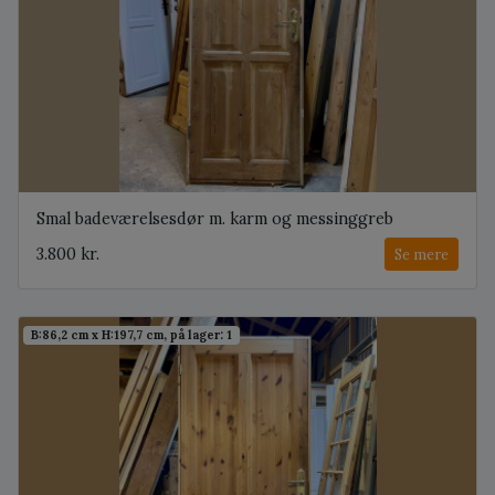
Smal badeværelsesdør m. karm og messinggreb
3.800 kr.
Se mere
B:86,2 cm x H:197,7 cm, på lager: 1