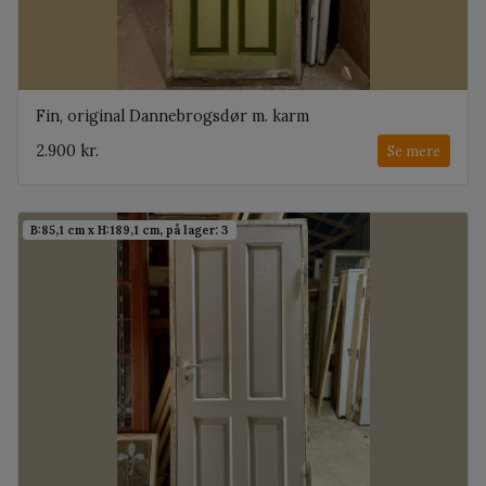
Fin, original Dannebrogsdør m. karm
2.900 kr.
Se mere
B:85,1 cm x H:189,1 cm, på lager: 3