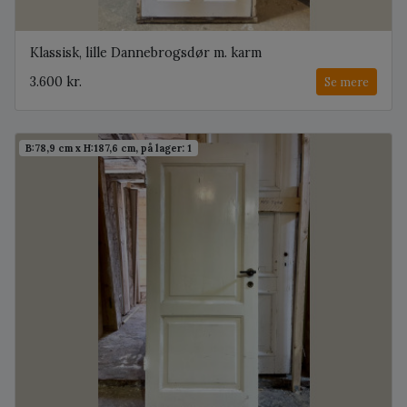
Klassisk, lille Dannebrogsdør m. karm
3.600 kr.
Se mere
B:78,9 cm x H:187,6 cm, på lager: 1