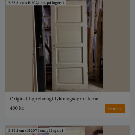
B:83,3 cm x H:207,1 cm, på lager: 1
Original, højrehængt fyldningsdør u. karm
400 kr.
Se mere
B:83,1 cm x H:207,1 cm, på lager: 1