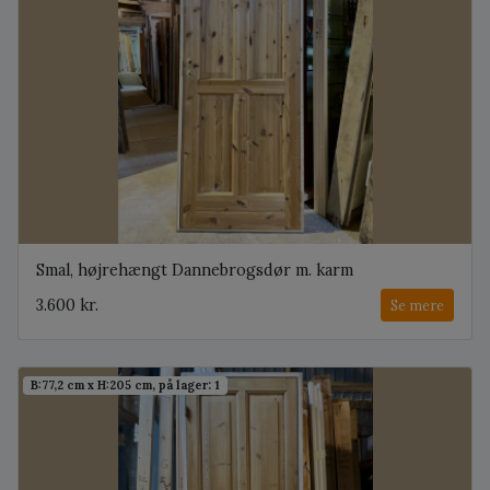
Smal, højrehængt Dannebrogsdør m. karm
3.600 kr.
Se mere
B:77,2 cm x H:205 cm, på lager: 1