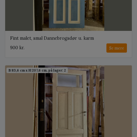
Fint malet, smal Dannebrogsdør u. karm
900 kr.
Se mere
B:83,6 cm x H:207,6 cm, på lager: 2