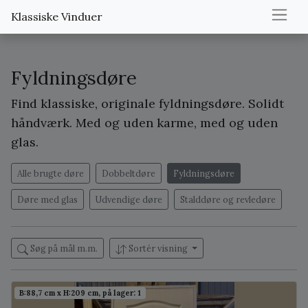
Klassiske Vinduer
Fyldningsdøre
Find klassiske, originale fyldningsdøre. Solidt
håndværk. Med og uden karme, med og uden
glas.
Alle brugte døre
Dobbeltdøre
Fyldningsdøre
Døre med glas
Udvendige døre
Stalddøre og revledøre
Søg på mål m.m.
Sortér visning
B:88,7 cm x H:209 cm, på lager: 1