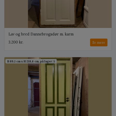
Lav og bred Dannebrogsdør m. karm
3.200 kr.
Se mere
B:89,1 cm x H:218,6 cm, på lager: 5