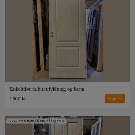
Enkeltdør m. buet fyldning og karm
1.600 kr.
Se mere
B:77,7 cm x H:202,5 cm, på lager: 2