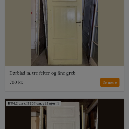
Dørblad m. tre felter og fine greb
700 kr.
Se mere
B:84,2 cm x H:207 cm, på lager: 1