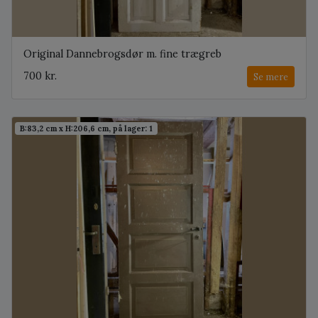
Original Dannebrogsdør m. fine trægreb
700 kr.
Se mere
B:83,2 cm x H:206,6 cm, på lager: 1