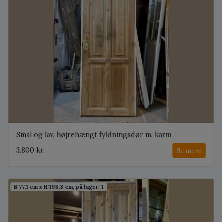
Smal og lav, højrehængt fyldningsdør m. karm
3.800 kr.
Se mere
B:77,1 cm x H:198,8 cm, på lager: 1