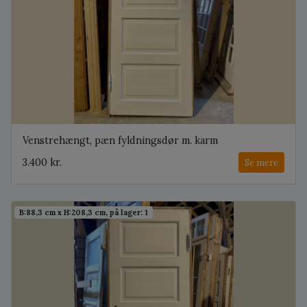
Venstrehængt, pæn fyldningsdør m. karm
3.400 kr.
Se mere
B:88,3 cm x H:208,3 cm, på lager: 1