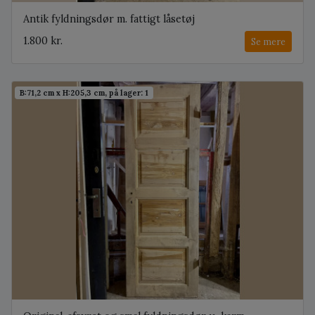
Antik fyldningsdør m. fattigt låsetøj
1.800 kr.
Se mere
B:71,2 cm x H:205,3 cm, på lager: 1