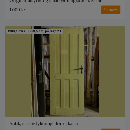
Original, afsyret og smal fyldningsdør u. karm
1.000 kr.
Se mere
B:83,1 cm x H:210,5 cm, på lager: 1
Antik, massiv fyldningsdør u. karm