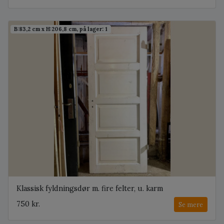
B:83,2 cm x H:206,8 cm, på lager: 1
Klassisk fyldningsdør m. fire felter, u. karm
750 kr.
Se mere