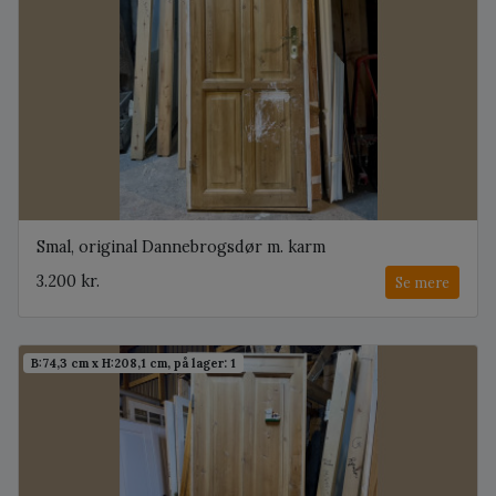
Smal, original Dannebrogsdør m. karm
3.200 kr.
Se mere
B:74,3 cm x H:208,1 cm, på lager: 1