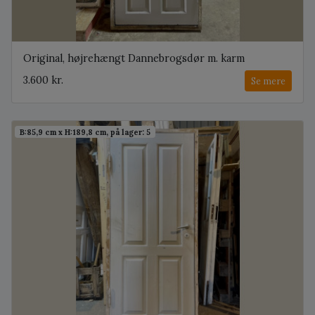
Original, højrehængt Dannebrogsdør m. karm
3.600 kr.
Se mere
B:85,9 cm x H:189,8 cm, på lager: 5