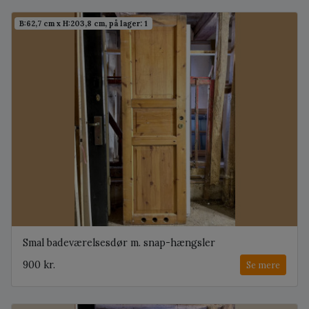
B:62,7 cm x H:203,8 cm, på lager: 1
Smal badeværelsesdør m. snap-hængsler
900 kr.
Se mere