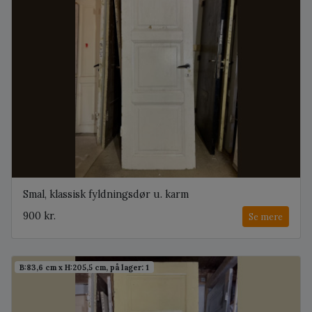
Smal, klassisk fyldningsdør u. karm
900 kr.
Se mere
B:83,6 cm x H:205,5 cm, på lager: 1