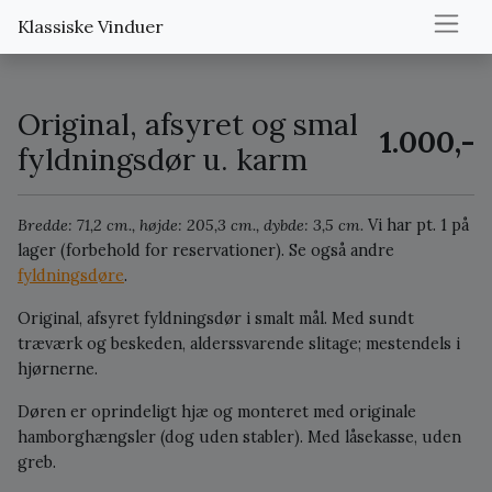
Klassiske Vinduer
Original, afsyret og smal
1.000,-
fyldningsdør u. karm
Bredde: 71,2 cm., højde: 205,3 cm., dybde: 3,5 cm.
Vi har pt. 1 på
lager (forbehold for reservationer).
Se også andre
fyldningsdøre
.
Original, afsyret fyldningsdør i smalt mål. Med sundt
træværk og beskeden, alderssvarende slitage; mestendels i
hjørnerne.
Døren er oprindeligt hjæ og monteret med originale
hamborghængsler (dog uden stabler). Med låsekasse, uden
greb.