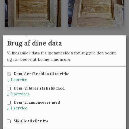
Se også:
Brug af dine data
Fyldningsdøre med lignende mål
Vi indsamler data fra hjemmesiden for at gøre den bedre
Fyldningsdøre med lignende bredde
og for bedre at kunne annoncere.
Fyldningsdøre med lignende højde
Dem, der får siden til at virke
↓
1
service
Meld dig til vores nyhedsbrev
og få ugentlig besked om
Dem, vi fører statistik med
nye varer.
↓
3
services
Dem, vi annoncerer med
↓
1
service
Slå alle til eller fra
Klassiske Vinduer — Kattinge Bygade 24D, 4000 Roskilde —