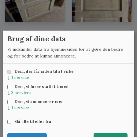
Se også:
Brug af dine data
Fyldningsdøre med lignende mål
Vi indsamler data fra hjemmesiden for at gøre den bedre
Fyldningsdøre med lignende bredde
og for bedre at kunne annoncere.
Fyldningsdøre med lignende højde
Dem, der får siden til at virke
↓
1
service
Meld dig til vores nyhedsbrev
og få ugentlig besked om
Dem, vi fører statistik med
nye varer.
↓
3
services
Dem, vi annoncerer med
↓
1
service
Slå alle til eller fra
Klassiske Vinduer — Kattinge Bygade 24D, 4000 Roskilde —
22 25 69 11
—
lennart@studinski.dk