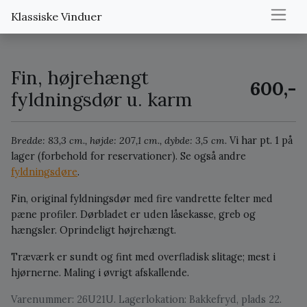
Klassiske Vinduer
Fin, højrehængt
600,-
fyldningsdør u. karm
Bredde: 83,3 cm., højde: 207,1 cm., dybde: 3,5 cm.
Vi har pt. 1 på
lager (forbehold for reservationer).
Se også andre
fyldningsdøre
.
Fin, original fyldningsdør med fire vandrette felter med
pæne profiler. Dørbladet er uden låsekasse, greb og
hængsler. Oprindeligt højrehængt.
Træværk er sundt og fint med overfladisk slitage; mest i
hjørnerne. Maling i øvrigt afskallende.
Varenummer: 26U21U. Lagerlokation: Bakkefryd, plads 22.