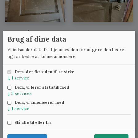
Se også:
Brug af dine data
Fyldningsdøre med lignende mål
Vi indsamler data fra hjemmesiden for at gøre den bedre
Fyldningsdøre med lignende bredde
og for bedre at kunne annoncere.
Fyldningsdøre med lignende højde
Dem, der får siden til at virke
↓
1
service
Meld dig til vores nyhedsbrev
og få ugentlig besked om
Dem, vi fører statistik med
nye varer.
↓
3
services
Dem, vi annoncerer med
↓
1
service
Slå alle til eller fra
Klassiske Vinduer — Kattinge Bygade 24D, 4000 Roskilde —
22 25 69 11
—
lennart@studinski.dk