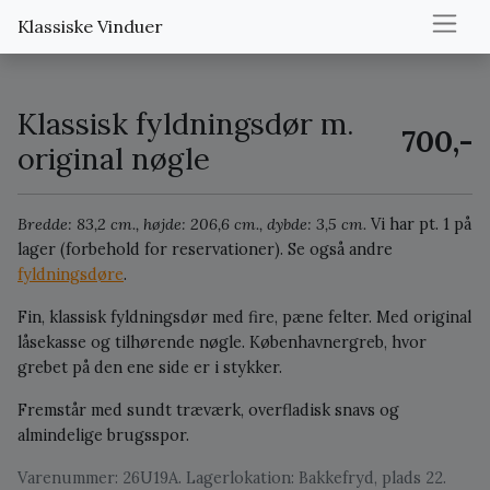
Klassiske Vinduer
Klassisk fyldningsdør m.
700,-
original nøgle
Bredde: 83,2 cm., højde: 206,6 cm., dybde: 3,5 cm.
Vi har pt. 1 på
lager (forbehold for reservationer).
Se også andre
fyldningsdøre
.
Fin, klassisk fyldningsdør med fire, pæne felter. Med original
låsekasse og tilhørende nøgle. Københavnergreb, hvor
grebet på den ene side er i stykker.
Fremstår med sundt træværk, overfladisk snavs og
almindelige brugsspor.
Varenummer: 26U19A. Lagerlokation: Bakkefryd, plads 22.