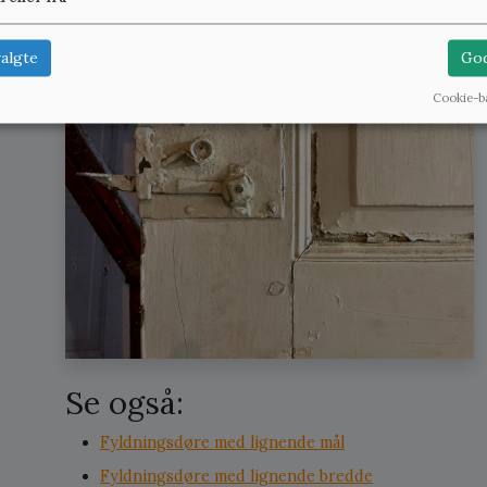
algte
God
Cookie-b
Se også:
Fyldningsdøre med lignende mål
Fyldningsdøre med lignende bredde