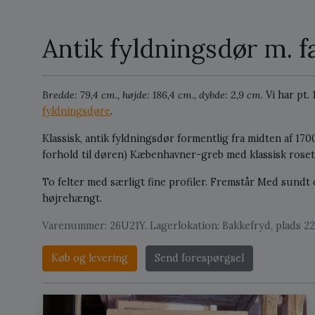
Antik fyldningsdør m. fa
Bredde: 79,4 cm., højde: 186,4 cm., dybde: 2,9 cm.
Vi har pt.
fyldningsdøre
.
Klassisk, antik fyldningsdør formentlig fra midten af 1700-
forhold til døren) Kæbenhavner-greb med klassisk roset
To felter med særligt fine profiler. Fremstår Med sundt 
højrehængt.
Varenummer: 26U21Y. Lagerlokation: Bakkefryd, plads 22
Køb og levering
Send forespørgsel