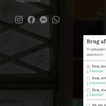
Vedligeholdelse
Brug af
Vi indsamle
annoncere.
Dem, der 
↓
1
service
Dem, vi 
↓
3
services
Dem, vi 
↓
1
service
Slå alle t