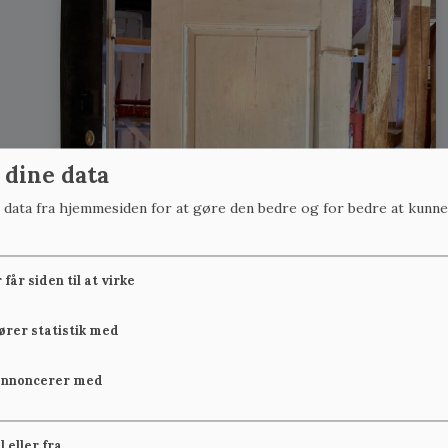
 dine data
r data fra hjemmesiden for at gøre den bedre og for bedre at kunne
får siden til at virke
fører statistik med
annoncerer med
il eller fra