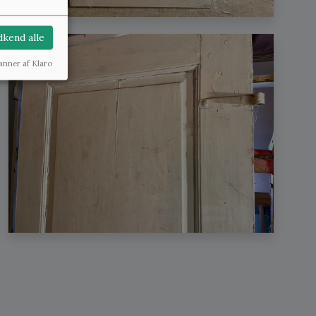
kend alle
anner af Klaro