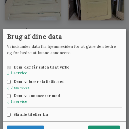
Se også:
Brug af dine data
Fyldningsdøre med lignende mål
Vi indsamler data fra hjemmesiden for at gøre den bedre
Fyldningsdøre med lignende bredde
og for bedre at kunne annoncere.
Fyldningsdøre med lignende højde
Dem, der får siden til at virke
↓
1
service
Meld dig til vores nyhedsbrev
og få ugentlig besked om
Dem, vi fører statistik med
nye varer.
↓
3
services
Dem, vi annoncerer med
↓
1
service
Slå alle til eller fra
Klassiske Vinduer — Kattinge Bygade 24D, 4000 Roskilde —
22 25 69 11
—
lennart@studinski.dk