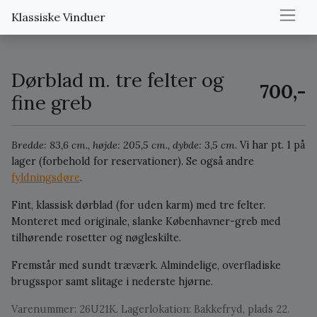
Klassiske Vinduer
Dørblad m. tre felter og
700,-
fine greb
Bredde: 83,6 cm., højde: 205,5 cm., dybde: 3,5 cm.
Vi har pt. 1 på
lager (forbehold for reservationer).
Se også andre
fyldningsdøre
.
Fint, klassisk dørblad (for uden karm) med tre felter.
Monteret med originale, slanke Københavner-greb med
tilhørende rosetter og nøgleskilte.
Fremstår med sundt træværk. Almindelige, overfladiske
brugsspor samt slitage i nederste hjørne.
Varenummer: 26U21K. Lagerlokation: Bakkefryd, plads 22.