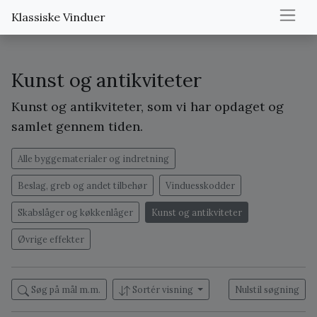
Klassiske Vinduer
Kunst og antikviteter
Kunst og antikviteter, som vi har opdaget og
samlet gennem tiden.
Alle byggematerialer og indretning
Beslag, greb og andet tilbehør
Vinduesskodder
Skabslåger og køkkenlåger
Kunst og antikviteter
Øvrige effekter
Søg på mål m.m.
Sortér visning
Nulstil søgning