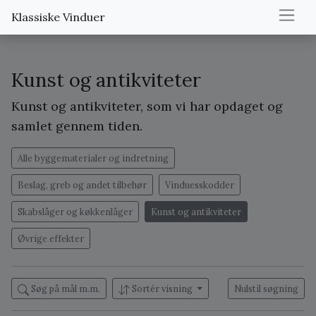
Klassiske Vinduer
Kunst og antikviteter
Kunst og antikviteter, som vi har opdaget og
samlet gennem tiden.
Alle byggematerialer og indretning
Beslag, greb og andet tilbehør
Vinduesskodder
Skabslåger og køkkenlåger
Kunst og antikviteter
Øvrige effekter
Søg på mål m.m.
Sortér visning
Nulstil søgning