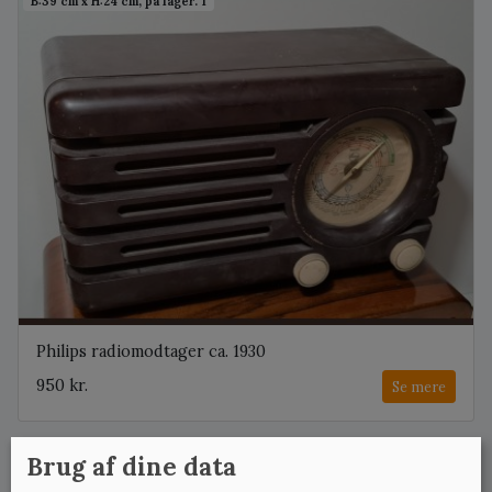
B:39 cm x H:24 cm, på lager: 1
Philips radiomodtager ca. 1930
950 kr.
Se mere
Brug af dine data