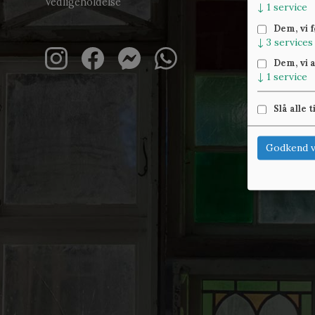
Vedligeholdelse
↓
1
service
Dem, vi 
↓
3
services
Dem, vi 
↓
1
service
Slå alle t
Godkend v