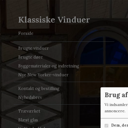
Klassiske Vinduer
Forside
Brugte vinduer
Brugte døre
Byggematerialer og indretning
Nye New Yorker-vinduer
Kontakt og bestilling
Brug af
Nyhedsbrev
Vi indsamle
annoncere.
Træværket
Blæst glas
Dem, der 