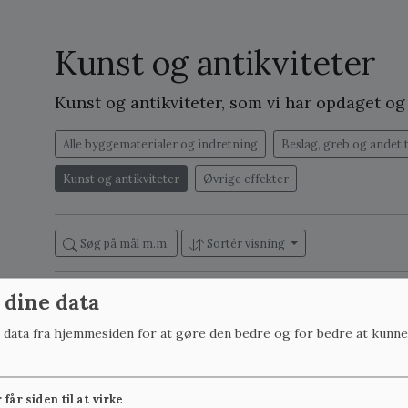
Kunst og antikviteter
Kunst og antikviteter, som vi har opdaget o
Alle byggematerialer og indretning
Beslag, greb og andet 
Kunst og antikviteter
Øvrige effekter
Søg på mål m.m.
Sortér visning
 dine data
B:34 cm x H:20 cm, på lager: 1
B:39 cm x H:24 cm, p
r data fra hjemmesiden for at gøre den bedre og for bedre at kunne
får siden til at virke