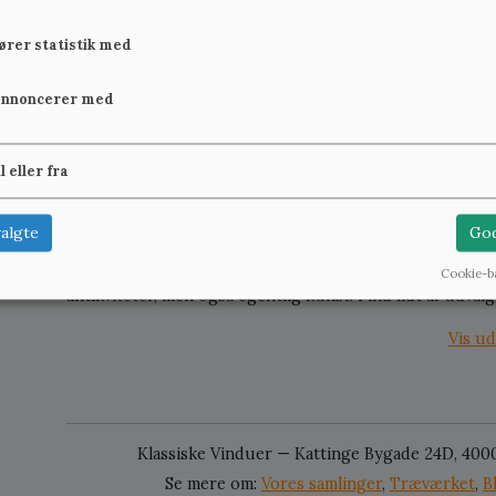
fører statistik med
Gammel radio
Philips radiom
1930
annoncerer med
950 kr.
Se mere
950 kr.
il eller fra
algte
God
Det sker af og til, at vi opkøber døre eller vinduer fra 
eller helt skal tømmes. Derfor "kommer vi til" at købe sær
Cookie-b
antikviteter, men også egentlig kunst. Find lidt af udva
Vis ud
Klassiske Vinduer — Kattinge Bygade 24D, 400
Se mere om:
Vores samlinger
,
Træværket
,
B