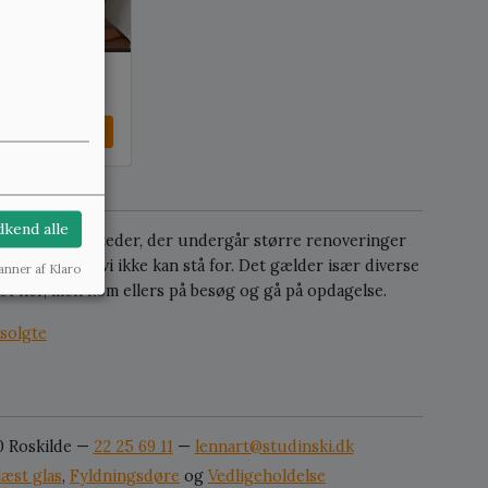
odtager ca.
Se mere
kend alle
personer eller steder, der undergår større renoveringer
lige effekter, vi ikke kan stå for. Det gælder især diverse
anner af Klaro
lget her, men kom ellers på besøg og gå på opdagelse.
solgte
0 Roskilde —
22 25 69 11
—
lennart@studinski.dk
læst glas
,
Fyldningsdøre
og
Vedligeholdelse