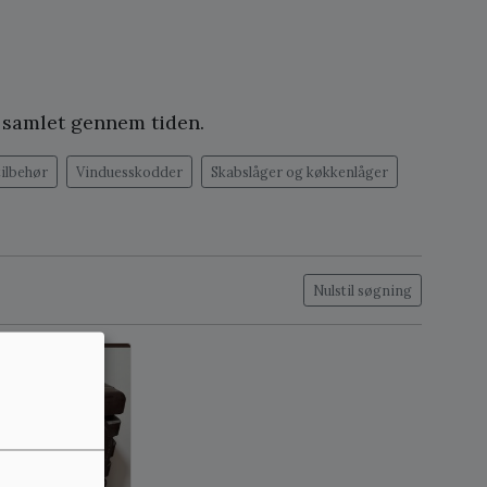
g samlet gennem tiden.
tilbehør
Vinduesskodder
Skabslåger og køkkenlåger
Nulstil søgning
å lager: 1