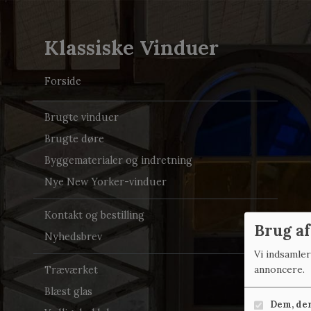
Klassiske Vinduer
Forside
Brugte vinduer
Brugte døre
Byggematerialer og indretning
Nye New Yorker-vinduer
Kontakt og bestilling
Brug af
Nyhedsbrev
Vi indsamle
annoncere.
Træværket
Blæst glas
Dem, der 