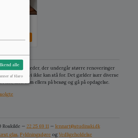
odtager ca.
Se mere
kend alle
personer eller steder, der undergår større renoveringer
lige effekter, vi ikke kan stå for. Det gælder især diverse
anner af Klaro
lget her, men kom ellers på besøg og gå på opdagelse.
solgte
0 Roskilde —
22 25 69 11
—
lennart@studinski.dk
læst glas
,
Fyldningsdøre
og
Vedligeholdelse