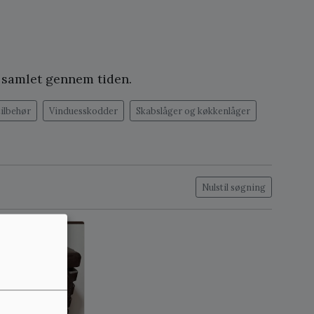
g samlet gennem tiden.
tilbehør
Vinduesskodder
Skabslåger og køkkenlåger
Nulstil søgning
å lager: 1