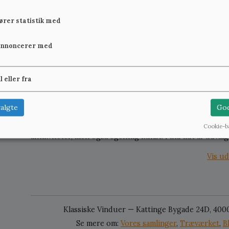
fører statistik med
Gammel radio
Philips radiom
1930
annoncerer med
950 kr.
Se mere
950 kr.
il eller fra
algte
God
Det sker af og til, at vi opkøber døre eller vinduer fra 
eller helt skal tømmes. Derfor "kommer vi til" at købe sær
Cookie-b
antikviteter, men også egentlig kunst. Find lidt af udva
Vis ud
Klassiske Vinduer — Kattinge Bygade 24D, 400
Se mere om:
Vores samlinger
,
Træværket
,
B