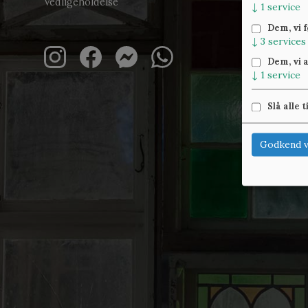
Vedligeholdelse
↓
1
service
Dem, vi 
↓
3
services
Dem, vi 
↓
1
service
Slå alle t
Godkend v