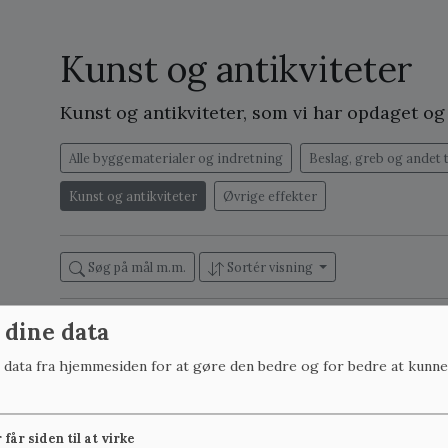
Kunst og antikviteter
Kunst og antikviteter, som vi har opdaget o
Alle byggematerialer og indretning
Beslag, greb og andet 
Kunst og antikviteter
Øvrige effekter
Søg på mål m.m.
Sortér visning
 dine data
B:34 cm x H:20 cm, på lager: 1
B:39 cm x H:24 cm, p
r data fra hjemmesiden for at gøre den bedre og for bedre at kunne
får siden til at virke