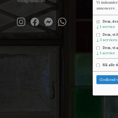
Vedligeholdelse
Vi indsamle
annoncere.
Dem, der 
↓
1
service
Dem, vi 
↓
3
services
Dem, vi 
↓
1
service
Slå alle t
Godkend v