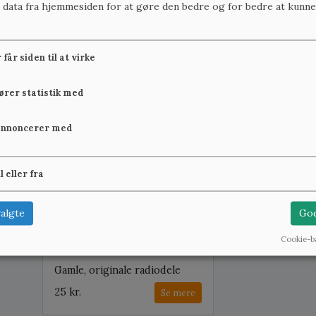
r data fra hjemmesiden for at gøre den bedre og for bedre at kunne
Fabriksnye radiorør fra 1923
Lorgnetter fra
får siden til at virke
1.000 kr.
200 kr.
Se mere
fører statistik med
annoncerer med
B:1 cm x H:1 cm, på lager: 40
il eller fra
algte
God
Cookie-b
Gamle, originale radiodele
25 kr.
Se mere