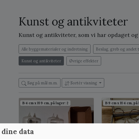
Kunst og antikviteter
Kunst og antikviteter, som vi har opdaget o
Alle byggematerialer og indretning
Beslag, greb og andet 
Kunst og antikviteter
Øvrige effekter
Søg på mål m.m.
Sortér visning
B:4 cm x H:9 cm, på lager: 2
B:9 cm x H:4 cm, på 
 dine data