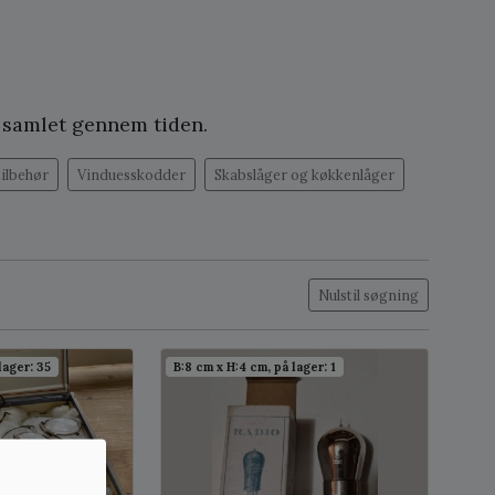
g samlet gennem tiden.
tilbehør
Vinduesskodder
Skabslåger og køkkenlåger
Nulstil søgning
lager: 35
B:8 cm x H:4 cm, på lager: 1