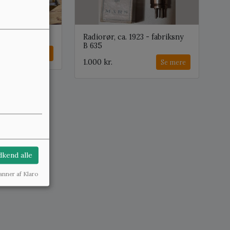
 omkring 1920
Radiorør, ca. 1923 - fabriksny
B 635
Se mere
1.000 kr.
Se mere
kend alle
anner af Klaro